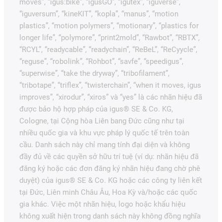
moves”, “igus:bike”, “igusGO”, “igutex”, “iguverse”,
“iguversum”, “kineKIT”, “kopla”, “manus”, “motion
plastics”, “motion polymers”, “motionary”, “plastics for
longer life”, “polymore”, “print2mold”, “Rawbot”, “RBTX”,
“RCYL”, “readycable”, “readychain”, “ReBeL”, “ReCyycle”,
“reguse”, “robolink”, “Rohbot”, “savfe”, “speedigus”,
“superwise”, “take the dryway”, “tribofilament”,
“tribotape”, “triflex”, “twisterchain”, “when it moves, igus
improves”, “xirodur”, “xiros” và “yes” là các nhãn hiệu đã
được bảo hộ hợp pháp của igus® SE & Co. KG,
Cologne, tại Cộng hòa Liên bang Đức cũng như tại
nhiều quốc gia và khu vực pháp lý quốc tế trên toàn
cầu. Danh sách này chỉ mang tính đại diện và không
đầy đủ về các quyền sở hữu trí tuệ (ví dụ: nhãn hiệu đã
đăng ký hoặc các đơn đăng ký nhãn hiệu đang chờ phê
duyệt) của igus® SE & Co. KG hoặc các công ty liên kết
tại Đức, Liên minh Châu Âu, Hoa Kỳ và/hoặc các quốc
gia khác. Việc một nhãn hiệu, logo hoặc khẩu hiệu
không xuất hiện trong danh sách này không đồng nghĩa