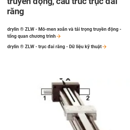
truyền động, cấu trúc trục đai
răng
drylin ® ZLW - Mô-men xoắn và tải trọng truyền động -
tổng quan chương
trình
drylin ® ZLW - trục đai răng - Dữ liệu kỹ
thuật