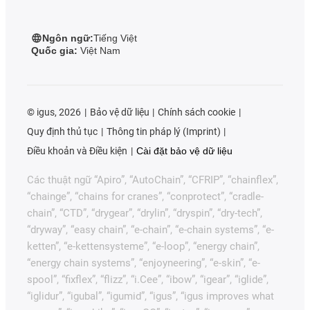
Ngôn ngữ:
Tiếng Việt
Quốc gia:
Việt Nam
©
igus, 2026
Bảo vệ dữ liệu
Chính sách cookie
Quy định thủ tục
Thông tin pháp lý (Imprint)
Điều khoản và Điều kiện
Cài đặt bảo vệ dữ liệu
Các thuật ngữ “Apiro”, “AutoChain”, “CFRIP”, “chainflex”,
“chainge”, “chains for cranes”, “conprotect”, “cradle-
chain”, “CTD”, “drygear”, “drylin”, “dryspin”, “dry-tech”,
“dryway”, “easy chain”, “e-chain”, “e-chain systems”, “e-
ketten”, “e-kettensysteme”, “e-loop”, “energy chain”,
“energy chain systems”, “enjoyneering”, “e-skin”, “e-
spool”, “fixflex”, “flizz”, “i.Cee”, “ibow”, “igear”, “iglide”,
“iglidur”, “igubal”, “igumid”, “igus”, “igus improves what