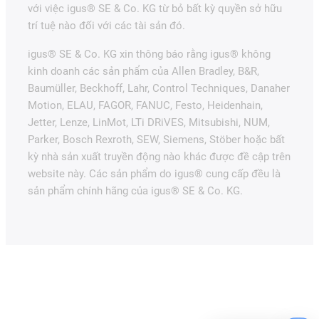
với việc igus® SE & Co. KG từ bỏ bất kỳ quyền sở hữu
trí tuệ nào đối với các tài sản đó.
igus® SE & Co. KG xin thông báo rằng igus® không
kinh doanh các sản phẩm của Allen Bradley, B&R,
Baumüller, Beckhoff, Lahr, Control Techniques, Danaher
Motion, ELAU, FAGOR, FANUC, Festo, Heidenhain,
Jetter, Lenze, LinMot, LTi DRiVES, Mitsubishi, NUM,
Parker, Bosch Rexroth, SEW, Siemens, Stöber hoặc bất
kỳ nhà sản xuất truyền động nào khác được đề cập trên
website này. Các sản phẩm do igus® cung cấp đều là
sản phẩm chính hãng của igus® SE & Co. KG.