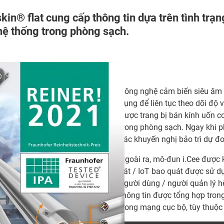
in® flat cung cấp thông tin dựa trên tình trạn
 hệ thống trong phòng sạch.
Công nghệ cảm biến siêu âm
dụng để liên tục theo dõi độ v
được trang bị bán kính uốn c
trong phòng sạch. Ngay khi ph
các khuyến nghị bảo trì dự đ
Ngoài ra, mô-đun i.Cee được 
sát / IoT bao quát được sử d
người dùng / người quản lý hệ
thông tin được tổng hợp trong
trong mạng cục bộ, tùy thuộc