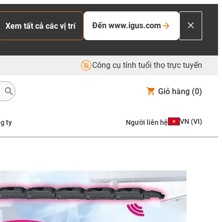
Đến www.igus.com
Xem tất cả các vị trí
Công cụ tính tuổi thọ trực tuyến
Giỏ hàng
(0)
VN
(
VI
)
g ty
Người liên hệ