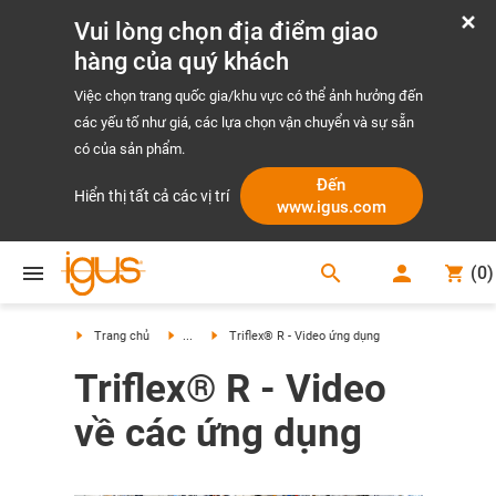
Vui lòng chọn địa điểm giao
hàng của quý khách
Việc chọn trang quốc gia/khu vực có thể ảnh hưởng đến
các yếu tố như giá, các lựa chọn vận chuyển và sự sẵn
có của sản phẩm.
Đến
Hiển thị tất cả các vị trí
www.igus.com
search
(
0
)
search
Trang chủ
...
Triflex® R - Video ứng dụng
Triflex® R - Video
về các ứng dụng