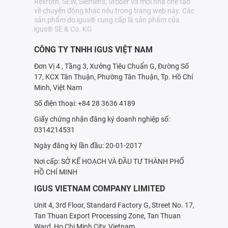
Rexroth, SEW, Siemens, Stöber và mọi nhà chế tạo
về chuyển động khác nêu trong trang web này. Các
sản phẩm do igus® cung cấp là sản phẩm của
igus® SE & Co. KG
CÔNG TY TNHH IGUS VIỆT NAM
Đơn Vị 4 , Tầng 3, Xưởng Tiêu Chuẩn G, Đường Số
17, KCX Tân Thuận, Phường Tân Thuận, Tp. Hồ Chí
Minh, Việt Nam
Số điện thoại: +84 28 3636 4189
Giấy chứng nhận đăng ký doanh nghiệp số:
0314214531
Ngày đăng ký lần đầu: 20-01-2017
Nơi cấp: SỞ KẾ HOẠCH VÀ ÐẦU TƯ THÀNH PHỐ
HỒ CHÍ MINH
IGUS VIETNAM COMPANY LIMITED
Unit 4, 3rd Floor, Standard Factory G, Street No. 17,
Tan Thuan Export Processing Zone, Tan Thuan
Ward, Ho Chi Minh City, Vietnam