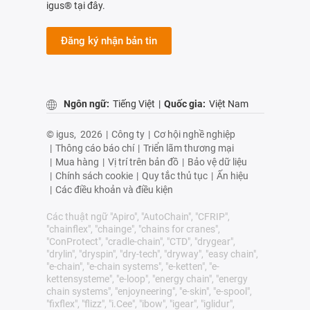
igus® tại đây.
Đăng ký nhận bản tin
Ngôn ngữ:
Tiếng Việt
|
Quốc gia:
Việt Nam
© igus,
2026
|
Công ty
|
Cơ hội nghề nghiệp
|
Thông cáo báo chí
|
Triển lãm thương mại
|
Mua hàng
|
Vị trí trên bản đồ
|
Bảo vệ dữ liệu
|
Chính sách cookie
|
Quy tắc thủ tục
|
Ấn hiệu
|
Các điều khoản và điều kiện
Các thuật ngữ "Apiro", "AutoChain", "CFRIP",
"chainflex", "chainge", "chains for cranes",
"ConProtect", "cradle-chain", "CTD", "drygear",
"drylin", "dryspin", "dry-tech", "dryway", "easy chain",
"e-chain", "e-chain systems", "e-ketten", "e-
kettensysteme", "e-loop", "energy chain", "energy
chain systems", "enjoyneering", "e-skin", "e-spool",
"fixflex", "flizz", "i.Cee", "ibow", "igear", "iglidur",