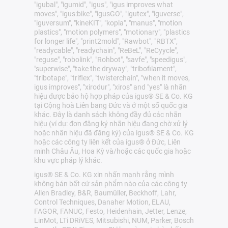
"igubal", "igumid", "igus", "igus improves what
moves", "igus:bike", "igusGO", "igutex", "iguverse",
"iguversum", "kineKIT", "kopla", "manus", "motion
plastics", "motion polymers", "motionary", "plastics
for longer life", "print2mold", "Rawbot", "RBTX",
"readycable", "readychain", "ReBeL", "ReCyycle",
"reguse", "robolink", "Rohbot", "savfe", "speedigus",
"superwise", "take the dryway", "tribofilament",
"tribotape", "triflex", "twisterchain", "when it moves,
igus improves", "xirodur", "xiros" and "yes" là nhãn
hiệu được bảo hộ hợp pháp của igus® SE & Co. KG
tại Cộng hoà Liên bang Đức và ở một số quốc gia
khác. Đây là danh sách không đầy đủ các nhãn
hiệu (ví dụ: đơn đăng ký nhãn hiệu đang chờ xử lý
hoặc nhãn hiệu đã đăng ký) của igus® SE & Co. KG
hoặc các công ty liên kết của igus® ở Đức, Liên
minh Châu Âu, Hoa Kỳ và/hoặc các quốc gia hoặc
khu vực pháp lý khác.
igus® SE & Co. KG xin nhấn mạnh rằng mình
không bán bất cứ sản phẩm nào của các công ty
Allen Bradley, B&R, Baumüller, Beckhoff, Lahr,
Control Techniques, Danaher Motion, ELAU,
FAGOR, FANUC, Festo, Heidenhain, Jetter, Lenze,
LinMot, LTi DRiVES, Mitsubishi, NUM, Parker, Bosch