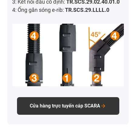
3: Kết nối đầu cố định:
TR.SCS.29.02.40.01.0
4: Ống gân sóng e-rib:
TR.SCS.29.LLLL.0
Cửa hàng trực tuyến cáp SCARA