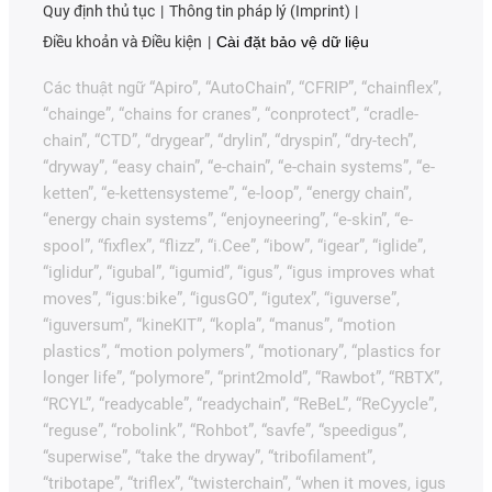
Quy định thủ tục
Thông tin pháp lý (Imprint)
Điều khoản và Điều kiện
Cài đặt bảo vệ dữ liệu
Các thuật ngữ “Apiro”, “AutoChain”, “CFRIP”, “chainflex”,
“chainge”, “chains for cranes”, “conprotect”, “cradle-
chain”, “CTD”, “drygear”, “drylin”, “dryspin”, “dry-tech”,
“dryway”, “easy chain”, “e-chain”, “e-chain systems”, “e-
ketten”, “e-kettensysteme”, “e-loop”, “energy chain”,
“energy chain systems”, “enjoyneering”, “e-skin”, “e-
spool”, “fixflex”, “flizz”, “i.Cee”, “ibow”, “igear”, “iglide”,
“iglidur”, “igubal”, “igumid”, “igus”, “igus improves what
moves”, “igus:bike”, “igusGO”, “igutex”, “iguverse”,
“iguversum”, “kineKIT”, “kopla”, “manus”, “motion
plastics”, “motion polymers”, “motionary”, “plastics for
longer life”, “polymore”, “print2mold”, “Rawbot”, “RBTX”,
“RCYL”, “readycable”, “readychain”, “ReBeL”, “ReCyycle”,
“reguse”, “robolink”, “Rohbot”, “savfe”, “speedigus”,
“superwise”, “take the dryway”, “tribofilament”,
“tribotape”, “triflex”, “twisterchain”, “when it moves, igus