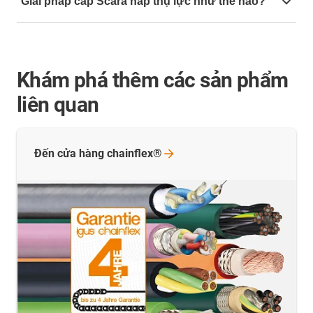
Giải pháp cáp Scara hấp thụ lực như thế nào?
e-rib tạo nên sự ổn định cho ống gân sóng
Kết nối cuối gia cố ở cả hai đầu của hệ thống
Khám phá thêm
các sản phẩm
liên quan
Đến cửa hàng
chainflex®