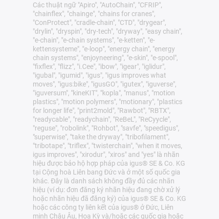
Các thuật ngữ "Apiro", "AutoChain", "CFRIP",
"chainflex", "chainge", "chains for cranes",
"ConProtect", "cradle-chain", "CTD", "drygear",
"drylin", "dryspin", "dry-tech", "dryway", "easy chain",
"e-chain", "e-chain systems", "e-ketten", "e-
kettensysteme", "e-loop", "energy chain", "energy
chain systems", "enjoyneering", "e-skin", "e-spool",
"fixflex", "flizz", "i.Cee", "ibow", "igear", "iglidur",
"igubal", "igumid", "igus", "igus improves what
moves", "igus:bike", "igusGO", "igutex", "iguverse",
"iguversum", "kineKIT", "kopla", "manus", "motion
plastics", "motion polymers", "motionary", "plastics
for longer life", "print2mold", "Rawbot", "RBTX",
"readycable", "readychain", "ReBeL", "ReCyycle",
"reguse", "robolink", "Rohbot", "savfe", "speedigus",
"superwise", "take the dryway", "tribofilament",
"tribotape", "triflex", "twisterchain", "when it moves,
igus improves", "xirodur", "xiros" and "yes" là nhãn
hiệu được bảo hộ hợp pháp của igus® SE & Co. KG
tại Cộng hoà Liên bang Đức và ở một số quốc gia
khác. Đây là danh sách không đầy đủ các nhãn
hiệu (ví dụ: đơn đăng ký nhãn hiệu đang chờ xử lý
hoặc nhãn hiệu đã đăng ký) của igus® SE & Co. KG
hoặc các công ty liên kết của igus® ở Đức, Liên
minh Châu Âu, Hoa Kỳ và/hoặc các quốc gia hoặc