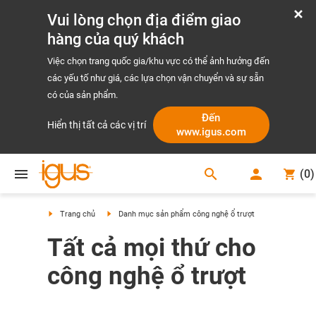
Vui lòng chọn địa điểm giao
hàng của quý khách
Việc chọn trang quốc gia/khu vực có thể ảnh hưởng đến
các yếu tố như giá, các lựa chọn vận chuyển và sự sẵn
có của sản phẩm.
Đến
Hiển thị tất cả các vị trí
www.igus.com
search
(
0
)
search
Trang chủ
Danh mục sản phẩm công nghệ ổ trượt
Tất cả mọi thứ cho
công nghệ ổ trượt