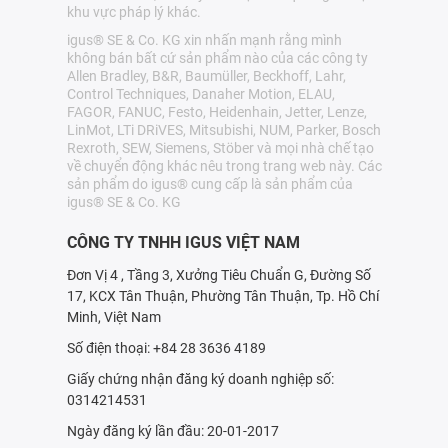
khu vực pháp lý khác.
igus® SE & Co. KG xin nhấn mạnh rằng mình
không bán bất cứ sản phẩm nào của các công ty
Allen Bradley, B&R, Baumüller, Beckhoff, Lahr,
Control Techniques, Danaher Motion, ELAU,
FAGOR, FANUC, Festo, Heidenhain, Jetter, Lenze,
LinMot, LTi DRiVES, Mitsubishi, NUM, Parker, Bosch
Rexroth, SEW, Siemens, Stöber và mọi nhà chế tạo
về chuyển động khác nêu trong trang web này. Các
sản phẩm do igus® cung cấp là sản phẩm của
igus® SE & Co. KG
CÔNG TY TNHH IGUS VIỆT NAM
Đơn Vị 4 , Tầng 3, Xưởng Tiêu Chuẩn G, Đường Số
17, KCX Tân Thuận, Phường Tân Thuận, Tp. Hồ Chí
Minh, Việt Nam
Số điện thoại: +84 28 3636 4189
Giấy chứng nhận đăng ký doanh nghiệp số:
0314214531
Ngày đăng ký lần đầu: 20-01-2017