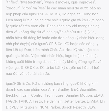
“triflex”, “twisterchain”, “when it moves, igus improves”,
“xirodur”, “xiros” và “yes” là các nhãn hiệu đã được bảo hộ
hợp pháp của igus® SE & Co. KG, Cologne, tại Cộng hòa
Liên bang Đức cũng như tại nhiều quốc gia và khu vực pháp
lý quốc tế trên toàn cầu. Danh sách này chỉ mang tính đại
diện và không đầy đủ về các quyền sở hữu trí tuệ (ví dụ:
nhãn hiệu đã đăng ký hoặc các đơn đăng ký nhãn hiệu đang
chờ phê duyệt) của igus® SE & Co. KG hoặc các công ty
liên kết tại Đức, Liên minh Châu Âu, Hoa Kỳ và/hoặc các
quốc gia khác. Việc một nhãn hiệu, logo hoặc khẩu hiệu
không xuất hiện trong danh sách này không đồng nghĩa với
việc igus® SE & Co. KG từ bỏ bất kỳ quyền sở hữu trí tuệ
nào đối với các tài sản đó.
igus® SE & Co. KG xin thông báo rằng igus® không kinh
doanh các sản phẩm của Allen Bradley, B&R, Baumüller,
Beckhoff, Lahr, Control Techniques, Danaher Motion, ELAU,
FAGOR, FANUC, Festo, Heidenhain, Jetter, Lenze, LinMot, LTi
DRiVES, Mitsubishi, NUM, Parker, Bosch Rexroth, SEW,