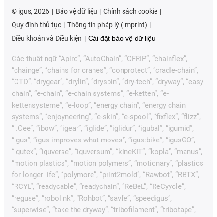
©
igus, 2026
Bảo vệ dữ liệu
Chính sách cookie
Quy định thủ tục
Thông tin pháp lý (Imprint)
Điều khoản và Điều kiện
Cài đặt bảo vệ dữ liệu
Các thuật ngữ “Apiro”, “AutoChain”, “CFRIP”, “chainflex”,
“chainge”, “chains for cranes”, “conprotect”, “cradle-chain”,
“CTD”, “drygear”, “drylin”, “dryspin”, “dry-tech”, “dryway”, “easy
chain”, “e-chain”, “e-chain systems”, “e-ketten”, “e-
kettensysteme”, “e-loop”, “energy chain”, “energy chain
systems”, “enjoyneering”, “e-skin”, “e-spool”, “fixflex”, “flizz”,
“i.Cee”, “ibow”, “igear”, “iglide”, “iglidur”, “igubal”, “igumid”,
“igus”, “igus improves what moves”, “igus:bike”, “igusGO”,
“igutex”, “iguverse”, “iguversum”, “kineKIT”, “kopla”, “manus”,
“motion plastics”, “motion polymers”, “motionary”, “plastics
for longer life”, “polymore”, “print2mold”, “Rawbot”, “RBTX”,
“RCYL”, “readycable”, “readychain”, “ReBeL”, “ReCyycle”,
“reguse”, “robolink”, “Rohbot”, “savfe”, “speedigus”,
“superwise”, “take the dryway”, “tribofilament”, “tribotape”,