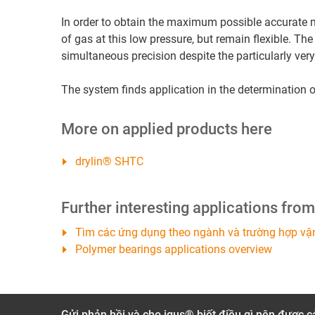
In order to obtain the maximum possible accurate m
of gas at this low pressure, but remain flexible. The
simultaneous precision despite the particularly ver
The system finds application in the determination o
More on applied products here
drylin® SHTC
Further interesting applications fro
Tìm các ứng dụng theo ngành và trường hợp vậ
Polymer bearings applications overview
Gửi phản hồi và cho igus® biết điều gì nên được cả