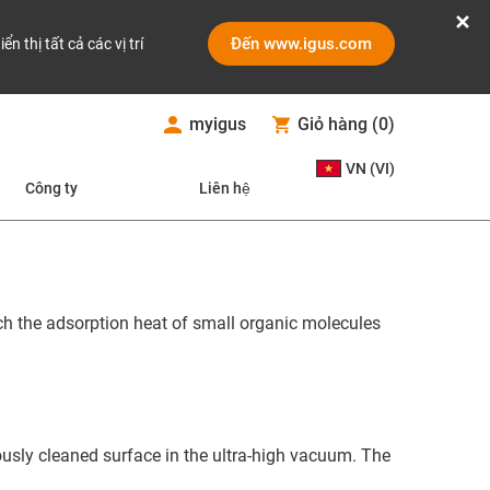
Đến www.igus.com
iển thị tất cả các vị trí
myigus
Giỏ hàng
(
0
)
VN (VI)
Công ty
Liên hệ
ich the adsorption heat of small organic molecules
iously cleaned surface in the ultra-high vacuum. The