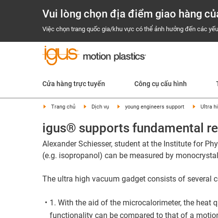
Vui lòng chọn địa điểm giao hàng củ
Việc chọn trang quốc gia/khu vực có thể ảnh hưởng đến các yếu
Cửa hàng trực tuyến
Công cụ cấu hình
Trang chủ
Dịch vụ
young engineers support
Ultra 
igus® supports fundamental re
Alexander Schiesser, student at the Institute for P
(e.g. isopropanol) can be measured by monocrystals
The ultra high vacuum gadget consists of several
1. With the aid of the microcalorimeter, the heat
functionality can be compared to that of a motion