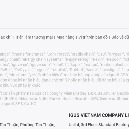
áo chí
|
Triển lãm thương mại
|
Mua hàng
|
Vị trí trên bản đồ
|
Bảo vệ dữ
nge", "chains for cranes", "ConProtect", "cradle-chain", "CTD", "drygear", "dry
gy chain", "energy chain systems", "enjoyneering", "e-skin", "e-spool", "fixflex",
utex", "iguverse", "iguversum", "kineKIT", "kopla", "manus", "motion plastics"
eBeL", "ReCyycle", "reguse", "robolink", "Rohbot", "savfe", "speedigus", "sup
"xirodur", "xiros" and "yes" là nhãn hiệu được bảo hộ hợp pháp của igus® S
 đơn đăng ký nhãn hiệu đang chờ xử lý hoặc nhãn hiệu đã đăng ký) của ig
c khu vực pháp lý khác.
cứ sản phẩm nào của các công ty Allen Bradley, B&R, Baumüller, Beckho
LTi DRiVES, Mitsubishi, NUM, Parker, Bosch Rexroth, SEW, Siemens, Stöbe
a igus® SE & Co. KG
IGUS VIETNAM COMPANY L
X Tân Thuận, Phường Tân Thuận,
Unit 4, 3rd Floor, Standard Facto