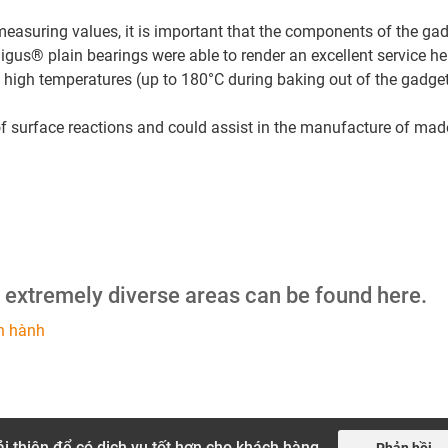
easuring values, it is important that the components of the gad
 igus® plain bearings were able to render an excellent service he
y high temperatures (up to 180°C during baking out of the gadget
f surface reactions and could assist in the manufacture of made
m extremely diverse areas can be found here.
n hành
i thiện để có dịch vụ tốt hơn cho khách hàng.
Phản hồi