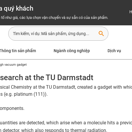
a quý khách
H
 tố như giá, các lựa chọn vận chuyển và sự sẵn có của sản phẩm.
search
Thông tin sản phẩm
Ngành công nghiệp
Dịch vụ
high vacuum gadget
search at the TU Darmstadt
hysical Chemistry at the TU Darmstadt, created a gadget with wh
 (e.g. platinum (111)).
 components.
 quantities are detected, which arise when a molecule hits a prev
 detector, which also responds to thermal radiation.