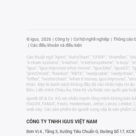
© igus,
2026
|
Công ty
|
Cơ hội nghề nghiệp
|
Thông cáo b
|
Các điều khoản và điều kiện
Các thuật ngữ "Apiro", "AutoChain", "CFRIP", "chainflex", "chai
"e-chain systems", "e-ketten", "e-kettensysteme", "e-loop", "ener
"igus", "igus improves what moves", "igus:bike", "igusGO", "ig
"print2mold", "Rawbot", "RBTX", "readycable", "readychain", "R
"triflex", "twisterchain", "when it moves, igus improves", 
khác. Đây là danh sách không đầy đủ các nhãn hiệu (ví dụ:
Đức, Liên minh Châu Âu, Hoa Kỳ và/hoặc các quốc gia hoặ
igus® SE & Co. KG xin nhấn mạnh rằng mình không bán bất 
FAGOR, FANUC, Festo, Heidenhain, Jetter, Lenze, LinMot, 
web này. Các sản phẩm do igus® cung cấp là sản phẩm củ
CÔNG TY TNHH IGUS VIỆT NAM
Đơn Vị 4 , Tầng 3, Xưởng Tiêu Chuẩn G, Đường Số 17, KC