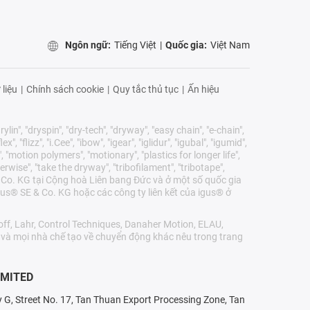
Ngôn ngữ:
Tiếng Việt
|
Quốc gia:
Việt Nam
 liệu
|
Chính sách cookie
|
Quy tắc thủ tục
|
Ấn hiệu
lin", "dryspin", "dry-tech", "dryway", "easy chain", "e-chain",
 "flizz", "i.Cee", "ibow", "igear", "iglidur", "igubal", "igumid",
, "motion polymers", "motionary", "plastics for longer life",
erwise", "take the dryway", "tribofilament", "tribotape",
E & Co. KG tại Cộng hoà Liên bang Đức và ở một số quốc gia
us® SE & Co. KG hoặc các công ty liên kết của igus® ở
ff, Lahr, Control Techniques, Danaher Motion, ELAU,
r và mọi nhà chế tạo về chuyển động khác nêu trong trang
IMITED
ry G, Street No. 17, Tan Thuan Export Processing Zone, Tan