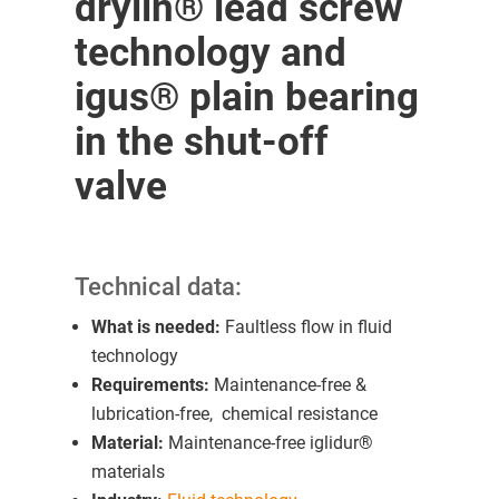
drylin® lead screw
technology and
igus® plain bearing
in the shut-off
valve
Technical data:
What is needed:
Faultless flow in fluid
technology
Requirements:
Maintenance-free &
lubrication-free, chemical resistance
Material:
Maintenance-free iglidur®
materials