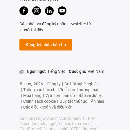
Cập nhật và đăng ký nhận newsletter từ
igus® tại đây.
Đăng ký nhận bản tin
Ngôn ngữ:
Tiếng Việt
|
Quốc gia:
Việt Nam
© igus,
2026
|
Công ty
|
Cơ hội nghề nghiệp
|
Thông cáo báo chí
|
Triển lãm thương mại
|
Mua hàng
|
Vị trí trên bản đồ
|
Bảo vệ dữ liệu
|
Chính sách cookie
|
Quy tắc thủ tục
|
Ấn hiệu
|
Các điều khoản và điều kiện
Các thuật ngữ "Apiro", "AutoChain", "CFRIP",
"chainflex", "chainge", "chains for cranes",
"ConProtect", "cradle-chain", "CTD", "drygear",