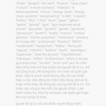
"drylin", "dryspin", "dry-tech", "dryway", "easy chain",
"e-chain", "e-chain systems", "e-ketten", "e-
kettensysteme", "e-loop", "energy chain", "energy
chain systems", "enjoyneering", "e-skin", "e-spool",
"fixflex", "flizz", "i.Cee", "ibow", "igear", "iglidur",
"igubal", "igumid", "igus", "igus improves what
moves", "igus:bike", "igusGO", "igutex", "iguverse",
"iguversum", "kineKIT", "kopla", "manus", "motion
plastics", "motion polymers", "motionary", "plastics
for longer life", "print2mold", "Rawbot", "RBTX",
"readycable", "readychain", "ReBeL", "ReCyycle",
"reguse", "robolink", "Rohbot", "savfe", "speedigus",
"superwise", "take the dryway", "tribofilament",
"tribotape", "triflex", "twisterchain", "when it moves,
igus improves", "xirodur", "xiros" and "yes" là nhãn
hiệu được bảo hộ hợp pháp của igus® SE & Co. KG
tại Cộng hoà Liên bang Đức và ở một số quốc gia
khác. Đây là danh sách không đầy đủ các nhãn
hiệu (ví dụ: đơn đăng ký nhãn hiệu đang chờ xử lý
hoặc nhãn hiệu đã đăng ký) của igus® SE & Co. KG
hoặc các công ty liên kết của igus® ở Đức, Liên
minh Châu Âu, Hoa Kỳ và/hoặc các quốc gia hoặc
khu vực pháp lý khác.
igus® SE & Co. KG xin nhấn mạnh rằng mình