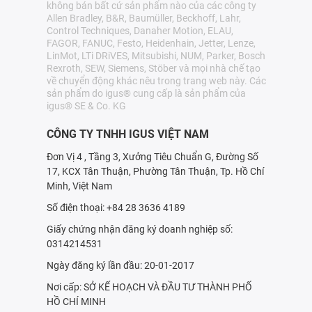
không bán bất cứ sản phẩm nào của các công ty
Allen Bradley, B&R, Baumüller, Beckhoff, Lahr,
Control Techniques, Danaher Motion, ELAU,
FAGOR, FANUC, Festo, Heidenhain, Jetter, Lenze,
LinMot, LTi DRiVES, Mitsubishi, NUM, Parker, Bosch
Rexroth, SEW, Siemens, Stöber và mọi nhà chế tạo
về chuyển động khác nêu trong trang web này. Các
sản phẩm do igus® cung cấp là sản phẩm của
igus® SE & Co. KG
CÔNG TY TNHH IGUS VIỆT NAM
Đơn Vị 4 , Tầng 3, Xưởng Tiêu Chuẩn G, Đường Số
17, KCX Tân Thuận, Phường Tân Thuận, Tp. Hồ Chí
Minh, Việt Nam
Số điện thoại: +84 28 3636 4189
Giấy chứng nhận đăng ký doanh nghiệp số:
0314214531
Ngày đăng ký lần đầu: 20-01-2017
Nơi cấp: SỞ KẾ HOẠCH VÀ ÐẦU TƯ THÀNH PHỐ
HỒ CHÍ MINH