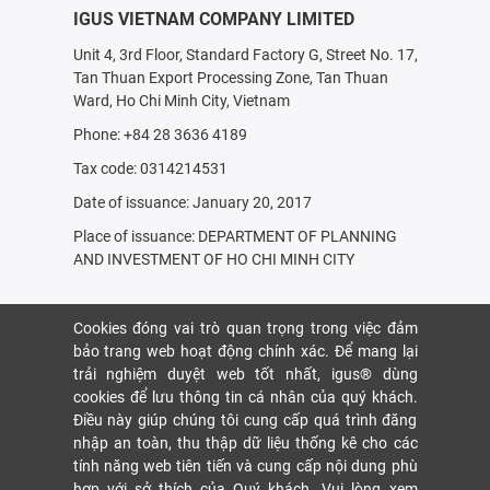
IGUS VIETNAM COMPANY LIMITED
Unit 4, 3rd Floor, Standard Factory G, Street No. 17,
Tan Thuan Export Processing Zone, Tan Thuan
Ward, Ho Chi Minh City, Vietnam
Phone: +84 28 3636 4189
Tax code: 0314214531
Date of issuance: January 20, 2017
Place of issuance: DEPARTMENT OF PLANNING
AND INVESTMENT OF HO CHI MINH CITY
Cookies đóng vai trò quan trọng trong việc đảm
bảo trang web hoạt động chính xác. Để mang lại
trải nghiệm duyệt web tốt nhất, igus® dùng
cookies để lưu thông tin cá nhân của quý khách.
Điều này giúp chúng tôi cung cấp quá trình đăng
nhập an toàn, thu thập dữ liệu thống kê cho các
tính năng web tiên tiến và cung cấp nội dung phù
hợp với sở thích của Quý khách. Vui lòng xem