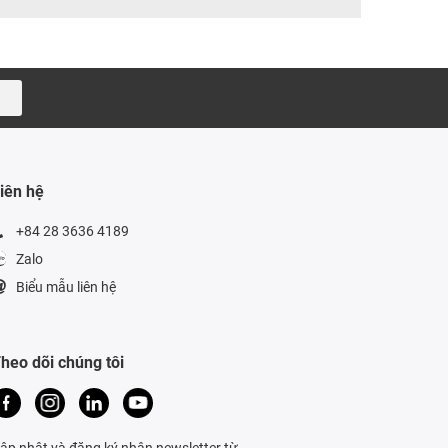
iên hệ
+84 28 3636 4189
Zalo
Biểu mẫu liên hệ
heo dõi chúng tôi
ập nhật và đăng ký nhận newsletter từ