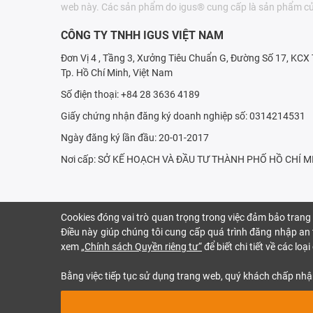
web này. Các sản phẩm do igus® cung cấp là sản phẩm củ
CÔNG TY TNHH IGUS VIỆT NAM
Đơn Vị 4 , Tầng 3, Xưởng Tiêu Chuẩn G, Đường Số 17, KC
Tp. Hồ Chí Minh, Việt Nam
Số điện thoại: +84 28 3636 4189
Giấy chứng nhận đăng ký doanh nghiệp số: 0314214531
Ngày đăng ký lần đầu: 20-01-2017
Nơi cấp: SỞ KẾ HOẠCH VÀ ÐẦU TƯ THÀNH PHỐ HỒ CHÍ M
Cookies đóng vai trò quan trọng trong việc đảm bảo trang
Điều này giúp chúng tôi cung cấp quá trình đăng nhập an t
xem
„Chính sách Quyền riêng tư“
để biết chi tiết về các lo
Bằng việc tiếp tục sử dụng trang web, quý khách chấp nhậ