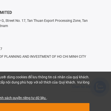
IMITED
ry G, Street No. 17, Tan Thuan Export Processing Zone, Tan
etnam
17
T OF PLANNING AND INVESTMENT OF HO CHI MINH CITY
gus® dùng cookies để lưu thông tin cá nhân của quý khách.
 cấp nội dung phù hợp với sở thích của Quý khách. Vui lòng
Chat hỗ trợ
nh sách quyền riêng tư dữ liệu.
.