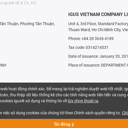
a igus® SE & Co. KG
IGUS VIETNAM COMPANY L
X Tân Thuận, Phường Tân Thuận,
Unit 4, 3rd Floor, Standard Facto
Thuan Ward, Ho Chi Minh City, Vi
Phone: +84 28 3636 4189
Tax code: 0314214531
Date of issuance: January 20, 20
INH
Place of issuance: DEPARTMEN
 web hoạt động chính xác. Để mang lại trải nghiệm duyệt web tốt nhất, i
oàn, thu thập dữ liệu thống kê cho các tính năng web tiên tiến và cung
ại cookies igus® sử dụng và thông tin về
tùy chọn thoát ra
.
n việc sử dụng cookies của chúng tôi theo Chính sách quyền riêng tư.
Chí
Tôi đồng ý.