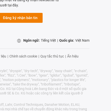
gus® tại đây.
Đăng ký nhận bản tin
Ngôn ngữ:
Tiếng Việt
|
Quốc gia:
Việt Nam
 liệu
|
Chính sách cookie
|
Quy tắc thủ tục
|
Ấn hiệu
lin", "dryspin", "dry-tech", "dryway", "easy chain", "e-chain",
 "flizz", "i.Cee", "ibow", "igear", "iglidur", "igubal", "igumid",
, "motion polymers", "motionary", "plastics for longer life",
erwise", "take the dryway", "tribofilament", "tribotape",
E & Co. KG tại Cộng hoà Liên bang Đức và ở một số quốc gia
us® SE & Co. KG hoặc các công ty liên kết của igus® ở
ff, Lahr, Control Techniques, Danaher Motion, ELAU,
r và mọi nhà chế tạo về chuyển động khác nêu trong trang