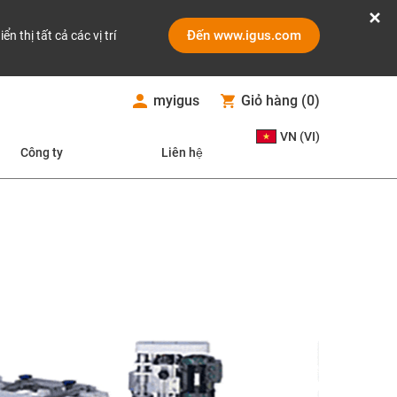
Đến www.igus.com
iển thị tất cả các vị trí
myigus
Giỏ hàng
(
0
)
VN (VI)
Công ty
Liên hệ