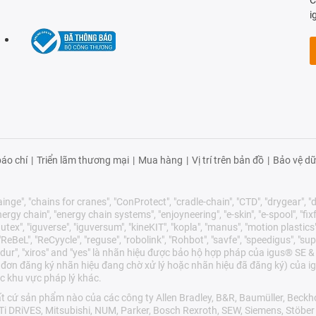
i
áo chí
|
Triển lãm thương mại
|
Mua hàng
|
Vị trí trên bản đồ
|
Bảo vệ dữ
nge", "chains for cranes", "ConProtect", "cradle-chain", "CTD", "drygear", "dry
gy chain", "energy chain systems", "enjoyneering", "e-skin", "e-spool", "fixflex",
utex", "iguverse", "iguversum", "kineKIT", "kopla", "manus", "motion plastics"
eBeL", "ReCyycle", "reguse", "robolink", "Rohbot", "savfe", "speedigus", "sup
"xirodur", "xiros" and "yes" là nhãn hiệu được bảo hộ hợp pháp của igus® S
 đơn đăng ký nhãn hiệu đang chờ xử lý hoặc nhãn hiệu đã đăng ký) của ig
c khu vực pháp lý khác.
cứ sản phẩm nào của các công ty Allen Bradley, B&R, Baumüller, Beckho
LTi DRiVES, Mitsubishi, NUM, Parker, Bosch Rexroth, SEW, Siemens, Stöbe