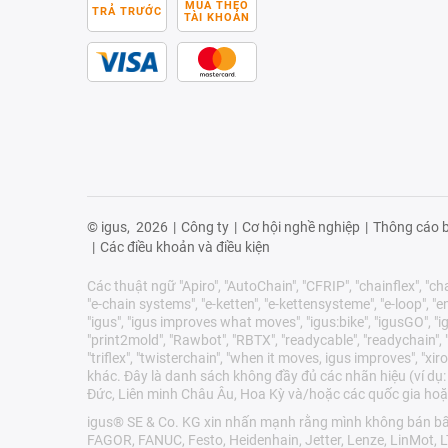
MUA THEO
TRẢ TRƯỚC
TÀI KHOẢN
© igus,
2026
|
Công ty
|
Cơ hội nghề nghiệp
|
Thông cáo b
|
Các điều khoản và điều kiện
Các thuật ngữ "Apiro", "AutoChain", "CFRIP", "chainflex", "chai
"e-chain systems", "e-ketten", "e-kettensysteme", "e-loop", "ener
"igus", "igus improves what moves", "igus:bike", "igusGO", "ig
"print2mold", "Rawbot", "RBTX", "readycable", "readychain", "R
"triflex", "twisterchain", "when it moves, igus improves", 
khác. Đây là danh sách không đầy đủ các nhãn hiệu (ví dụ:
Đức, Liên minh Châu Âu, Hoa Kỳ và/hoặc các quốc gia hoặ
igus® SE & Co. KG xin nhấn mạnh rằng mình không bán bất 
FAGOR, FANUC, Festo, Heidenhain, Jetter, Lenze, LinMot, 