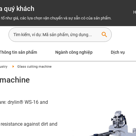
a quý khách
H
 tố như giá, các lựa chọn vận chuyển và sự sẵn có của sản phẩm.
search
Thông tin sản phẩm
Ngành công nghiệp
Dịch vụ
ustry
Glass cutting machine
g machine
are: drylin® WS-16 and
resistance against dirt and