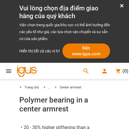
Vui lòng chọn địa điểm giao
hàng của quý khách
Việc chọn trang quốc gia/khu vực có thể ảnh hưởng đến
các yếu tố như giá, các lựa chọn vận chuyển và sự sẵn
có của sản phẩm.
Đến
Hiển thị tất cả các vị trí
www.igus.com
search
(
0
)
search
Trang chủ
...
Center armrest
Polymer bearing in a
center armrest
20 - 30% higher stiffening than a