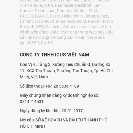
không bán bất cứ sản phẩm nào của các công ty
Allen Bradley, B&R, Baumüller, Beckhoff, Lahr,
Control Techniques, Danaher Motion, ELAU,
FAGOR, FANUC, Festo, Heidenhain, Jetter, Lenze,
LinMot, LTi DRiVES, Mitsubishi, NUM, Parker, Bosch
Rexroth, SEW, Siemens, Stöber và mọi nhà chế tạo
về chuyển động khác nêu trong trang web này. Các
sản phẩm do igus® cung cấp là sản phẩm của
igus® SE & Co. KG
CÔNG TY TNHH IGUS VIỆT NAM
Đơn Vị 4 , Tầng 3, Xưởng Tiêu Chuẩn G, Đường Số
17, KCX Tân Thuận, Phường Tân Thuận, Tp. Hồ Chí
Minh, Việt Nam
Số điện thoại: +84 28 3636 4189
Giấy chứng nhận đăng ký doanh nghiệp số:
0314214531
Ngày đăng ký lần đầu: 20-01-2017
Nơi cấp: SỞ KẾ HOẠCH VÀ ÐẦU TƯ THÀNH PHỐ
HỒ CHÍ MINH