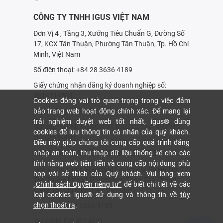
CÔNG TY TNHH IGUS VIỆT NAM
Đơn Vị 4 , Tầng 3, Xưởng Tiêu Chuẩn G, Đường Số
17, KCX Tân Thuận, Phường Tân Thuận, Tp. Hồ Chí
Minh, Việt Nam
Số điện thoại: +84 28 3636 4189
Giấy chứng nhận đăng ký doanh nghiệp số:
0314214531
Cookies đóng vai trò quan trọng trong việc đảm
bảo trang web hoạt động chính xác. Để mang lại
Ngày đăng ký lần đầu: 20-01-2017
trải nghiệm duyệt web tốt nhất, igus® dùng
Nơi cấp: SỞ KẾ HOẠCH VÀ ÐẦU TƯ THÀNH PHỐ
cookies để lưu thông tin cá nhân của quý khách.
HỒ CHÍ MINH
Điều này giúp chúng tôi cung cấp quá trình đăng
IGUS VIETNAM COMPANY LIMITED
nhập an toàn, thu thập dữ liệu thống kê cho các
tính năng web tiên tiến và cung cấp nội dung phù
Unit 4, 3rd Floor, Standard Factory G, Street No. 17,
hợp với sở thích của Quý khách. Vui lòng xem
Tan Thuan Export Processing Zone, Tan Thuan
„Chính sách Quyền riêng tư“
để biết chi tiết về các
Ward, Ho Chi Minh City, Vietnam
loại cookies igus® sử dụng và thông tin về
tùy
chọn thoát ra
.
Phone: +84 28 3636 4189
Tax code: 0314214531