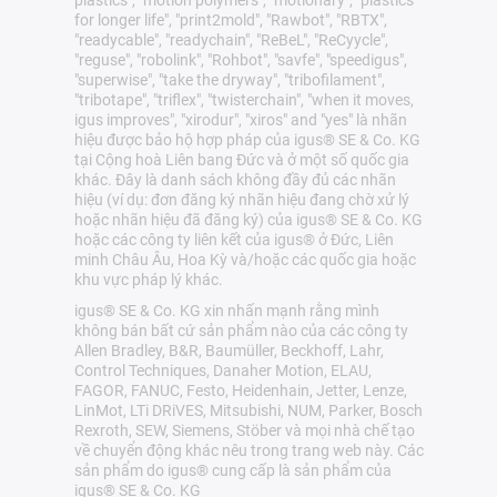
plastics", "motion polymers", "motionary", "plastics
for longer life", "print2mold", "Rawbot", "RBTX",
"readycable", "readychain", "ReBeL", "ReCyycle",
"reguse", "robolink", "Rohbot", "savfe", "speedigus",
"superwise", "take the dryway", "tribofilament",
"tribotape", "triflex", "twisterchain", "when it moves,
igus improves", "xirodur", "xiros" and "yes" là nhãn
hiệu được bảo hộ hợp pháp của igus® SE & Co. KG
tại Cộng hoà Liên bang Đức và ở một số quốc gia
khác. Đây là danh sách không đầy đủ các nhãn
hiệu (ví dụ: đơn đăng ký nhãn hiệu đang chờ xử lý
hoặc nhãn hiệu đã đăng ký) của igus® SE & Co. KG
hoặc các công ty liên kết của igus® ở Đức, Liên
minh Châu Âu, Hoa Kỳ và/hoặc các quốc gia hoặc
khu vực pháp lý khác.
igus® SE & Co. KG xin nhấn mạnh rằng mình
không bán bất cứ sản phẩm nào của các công ty
Allen Bradley, B&R, Baumüller, Beckhoff, Lahr,
Control Techniques, Danaher Motion, ELAU,
FAGOR, FANUC, Festo, Heidenhain, Jetter, Lenze,
LinMot, LTi DRiVES, Mitsubishi, NUM, Parker, Bosch
Rexroth, SEW, Siemens, Stöber và mọi nhà chế tạo
về chuyển động khác nêu trong trang web này. Các
sản phẩm do igus® cung cấp là sản phẩm của
igus® SE & Co. KG