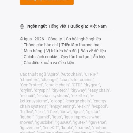
Ngôn ngữ:
Tiếng Việt
|
Quốc gia:
Việt Nam
© igus,
2026
|
Công ty
|
Cơ hội nghề nghiệp
|
Thông cáo báo chí
|
Triển lãm thương mại
|
Mua hàng
|
Vị trí trên bản đồ
|
Bảo vệ dữ liệu
|
Chính sách cookie
|
Quy tắc thủ tục
|
Ấn hiệu
|
Các điều khoản và điều kiện
Các thuật ngữ "Apiro", "AutoChain", "CFRIP",
"chainflex", "chainge", "chains for cranes",
"ConProtect", "cradle-chain", "CTD", "drygear",
"drylin", "dryspin", "dry-tech", "dryway", "easy chain",
"e-chain", "e-chain systems", "e-ketten", "e-
kettensysteme", "e-loop", "energy chain", "energy
chain systems", "enjoyneering", "e-skin", "e-spool",
"fixflex", "flizz", "i.Cee", "ibow", "igear", "iglidur",
"igubal", "igumid", "igus", "igus improves what
moves", "igus:bike", "igusGO", "igutex", "iguverse",
"iguversum", "kineKIT", "kopla", "manus", "motion