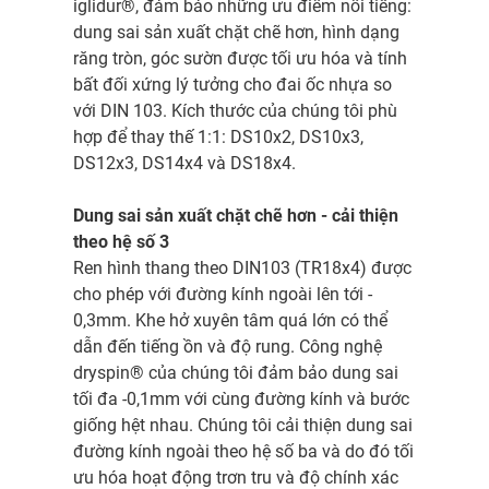
iglidur®, đảm bảo những ưu điểm nổi tiếng:
dung sai sản xuất chặt chẽ hơn, hình dạng
răng tròn, góc sườn được tối ưu hóa và tính
bất đối xứng lý tưởng cho đai ốc nhựa so
với DIN 103. Kích thước của chúng tôi phù
hợp để thay thế 1:1: DS10x2, DS10x3,
DS12x3, DS14x4 và DS18x4.
Dung sai sản xuất chặt chẽ hơn - cải thiện
theo hệ số 3
Ren hình thang theo DIN103 (TR18x4) được
cho phép với đường kính ngoài lên tới -
0,3mm. Khe hở xuyên tâm quá lớn có thể
dẫn đến tiếng ồn và độ rung. Công nghệ
dryspin® của chúng tôi đảm bảo dung sai
tối đa -0,1mm với cùng đường kính và bước
giống hệt nhau. Chúng tôi cải thiện dung sai
đường kính ngoài theo hệ số ba và do đó tối
ưu hóa hoạt động trơn tru và độ chính xác