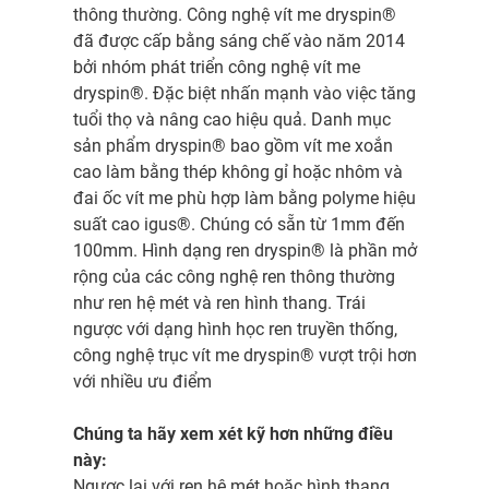
thông thường. Công nghệ vít me dryspin®
đã được cấp bằng sáng chế vào năm 2014
bởi nhóm phát triển công nghệ vít me
dryspin®. Đặc biệt nhấn mạnh vào việc tăng
tuổi thọ và nâng cao hiệu quả. Danh mục
sản phẩm dryspin® bao gồm vít me xoắn
cao làm bằng thép không gỉ hoặc nhôm và
đai ốc vít me phù hợp làm bằng polyme hiệu
suất cao igus®. Chúng có sẵn từ 1mm đến
100mm. Hình dạng ren dryspin® là phần mở
rộng của các công nghệ ren thông thường
như ren hệ mét và ren hình thang. Trái
ngược với dạng hình học ren truyền thống,
công nghệ trục vít me dryspin® vượt trội hơn
với nhiều ưu điểm
Chúng ta hãy xem xét kỹ hơn những điều
này:
Ngược lại với ren hệ mét hoặc hình thang,