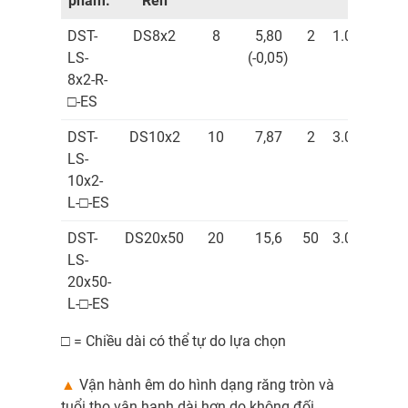
phẩm.
Ren
[kg
DST-
DS8x2
8
5,80
2
1.000
0,
LS-
(-0,05)
8x2-R-
□-ES
DST-
DS10x2
10
7,87
2
3.000
0,
LS-
10x2-
L-□-ES
DST-
DS20x50
20
15,6
50
3.000
2,
LS-
20x50-
L-□-ES
□ = Chiều dài có thể tự do lựa chọn
▲
Vận hành êm do hình dạng răng tròn và
tuổi thọ vận hanh dài hơn do không đối