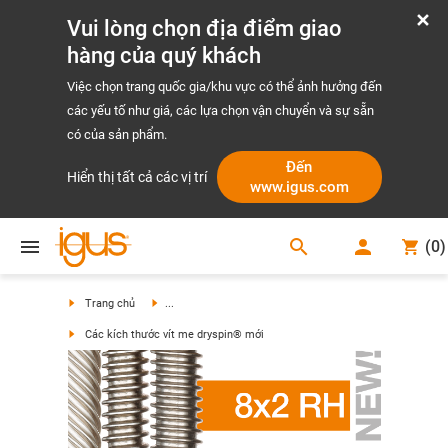
Vui lòng chọn địa điểm giao
hàng của quý khách
Việc chọn trang quốc gia/khu vực có thể ảnh hưởng đến
các yếu tố như giá, các lựa chọn vận chuyển và sự sẵn
có của sản phẩm.
Đến
Hiển thị tất cả các vị trí
www.igus.com
search
(
0
)
search
Trang chủ
...
Các kích thước vít me dryspin® mới