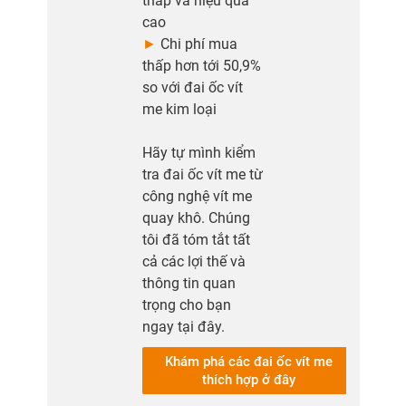
thấp và hiệu quả
cao
►
Chi phí mua
thấp hơn tới 50,9%
so với đai ốc vít
me kim loại
Hãy tự mình kiểm
tra đai ốc vít me từ
công nghệ vít me
quay khô. Chúng
tôi đã tóm tắt tất
cả các lợi thế và
thông tin quan
trọng cho bạn
ngay tại đây.
Khám phá các đai ốc vít me
thích hợp ở đây