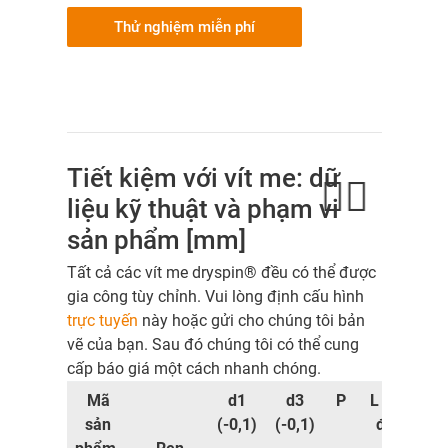
Thử nghiệm miễn phí
Tiết kiệm với vít me: dữ
liệu kỹ thuật và phạm vi
sản phẩm [mm]
Tất cả các vít me dryspin® đều có thể được
gia công tùy chỉnh. Vui lòng định cấu hình
trực tuyến
này hoặc gửi cho chúng tôi bản
vẽ của bạn. Sau đó chúng tôi có thể cung
cấp báo giá một cách nhanh chóng.
Mã
d1
d3
P
L tối
Trọ
sản
(-0,1)
(-0,1)
đa
lượ