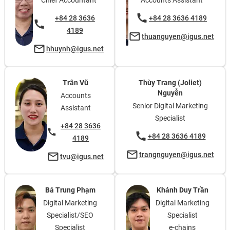
Chief Accountant
Accounts Assistant
+84 28 3636
+84 28 3636 4189
4189
thuanguyen@igus.net
hhuynh@igus.net
Trân Vũ
Thùy Trang (Joliet)
Nguyễn
Accounts
Senior Digital Marketing
Assistant
Specialist
+84 28 3636
+84 28 3636 4189
4189
trangnguyen@igus.net
tvu@igus.net
Bá Trung Phạm
Khánh Duy Trần
Digital Marketing
Digital Marketing
Specialist/SEO
Specialist
Specialist
e-chains