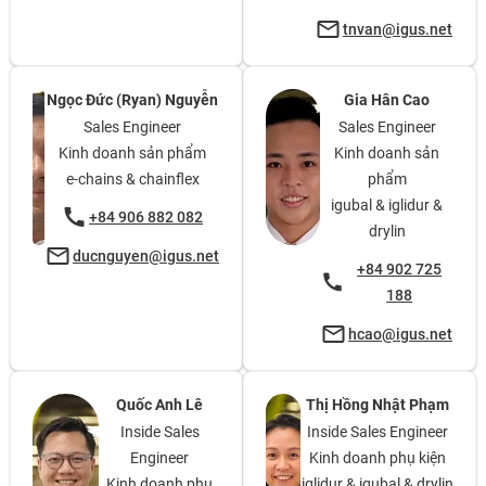
tnvan@igus.net
Ngọc Đức (Ryan) Nguyễn
Gia Hân Cao
Sales Engineer
Sales Engineer
Kinh doanh sản phẩm
Kinh doanh sản
e-chains & chainflex
phẩm
igubal & iglidur &
+84 906 882 082
drylin
ducnguyen@igus.net
+84 902 725
188
hcao@igus.net
Quốc Anh Lê
Thị Hồng Nhật Phạm
Inside Sales
Inside Sales Engineer
Engineer
Kinh doanh phụ kiện
Kinh doanh phụ
iglidur & igubal & drylin