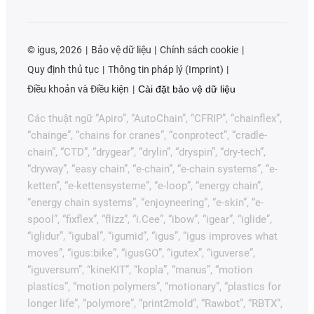
©
igus, 2026
Bảo vệ dữ liệu
Chính sách cookie
Quy định thủ tục
Thông tin pháp lý (Imprint)
Điều khoản và Điều kiện
Cài đặt bảo vệ dữ liệu
Các thuật ngữ “Apiro”, “AutoChain”, “CFRIP”, “chainflex”,
“chainge”, “chains for cranes”, “conprotect”, “cradle-
chain”, “CTD”, “drygear”, “drylin”, “dryspin”, “dry-tech”,
“dryway”, “easy chain”, “e-chain”, “e-chain systems”, “e-
ketten”, “e-kettensysteme”, “e-loop”, “energy chain”,
“energy chain systems”, “enjoyneering”, “e-skin”, “e-
spool”, “fixflex”, “flizz”, “i.Cee”, “ibow”, “igear”, “iglide”,
“iglidur”, “igubal”, “igumid”, “igus”, “igus improves what
moves”, “igus:bike”, “igusGO”, “igutex”, “iguverse”,
“iguversum”, “kineKIT”, “kopla”, “manus”, “motion
plastics”, “motion polymers”, “motionary”, “plastics for
longer life”, “polymore”, “print2mold”, “Rawbot”, “RBTX”,