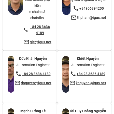
kiện
+84906894200
e-chains &
thpham@igus.net
chainflex
+84 28 3636
4189
qle@igus.net
Đức Khải Nguyễn
Khiết Nguyễn
Automation Engineer
Automation Engineer
+84 28 3636 4189
+84 28 3636 4189
dnguyen@igus.net
knguyen@igus.net
Mạnh Cường Lê
Tài Huy Hoàng Nguyễn