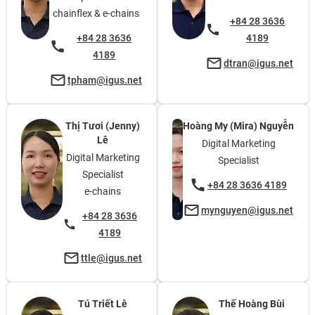
chainflex & e-chains
+84 28 3636
+84 28 3636
4189
4189
dtran@igus.net
tpham@igus.net
Thị Tươi (Jenny)
Hoàng My (Mira) Nguyễn
Lê
Digital Marketing
Digital Marketing
Specialist
Specialist
+84 28 3636 4189
e-chains
mynguyen@igus.net
+84 28 3636
4189
ttle@igus.net
Tú Triết Lê
Thế Hoàng Bùi