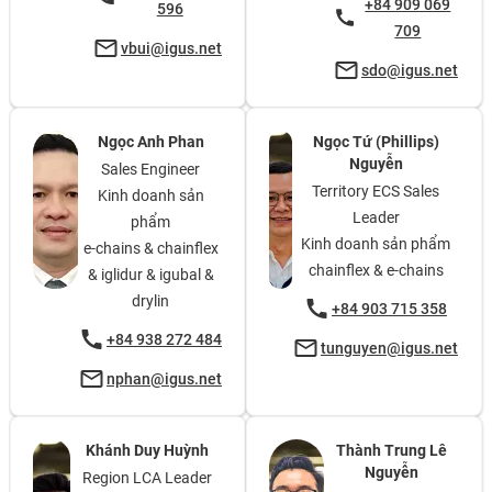
+84 909 069
596
709
vbui@igus.net
sdo@igus.net
Ngọc Anh Phan
Ngọc Tứ (Phillips)
Nguyễn
Sales Engineer
Territory ECS Sales
Kinh doanh sản
Leader
phẩm
Kinh doanh sản phẩm
e-chains & chainflex
chainflex & e-chains
& iglidur & igubal &
drylin
+84 903 715 358
+84 938 272 484
tunguyen@igus.net
nphan@igus.net
Khánh Duy Huỳnh
Thành Trung Lê
Nguyễn
Region LCA Leader