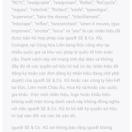
“RCYL”, “readycable”, “readychain”, “ReBeL”, “ReCyycle”,
“reguse”, “robolink”, “Rohbot”, “savfe”, “speedigus”,
“superwise”, “take the dryway”, “tribofilament”,
“tribotape”, “triflex”, “twisterchain”, “when it moves, igus
improves”, “xirodur”, “xiros” và “yes” là các nhãn hiệu đã
được bảo hộ hợp pháp của igus® SE & Co. KG,
Cologne, tại Cộng hòa Liên bang Đức cũng như tại
nhiều quốc gia và khu vực pháp lý quốc tế trên toàn
cầu. Danh sách này chỉ mang tính đại diện và không
đầy đủ về các quyền sở hữu trí tuệ (ví dụ: nhãn hiệu đã
đăng ký hoặc các đơn đăng ký nhãn hiệu đang chờ phê
duyệt) của igus® SE & Co. KG hoặc các công ty liên kết
tại Đức, Liên minh Châu Âu, Hoa Kỳ và/hoặc các quốc
gia khác. Việc một nhãn hiệu, logo hoặc khẩu hiệu
không xuất hiện trong danh sách này không đồng nghĩa
với việc igus® SE & Co. KG từ bỏ bất kỳ quyền sở hữu
trí tuệ nào đối với các tài sản đó.
igus® SE & Co. KG xin thông báo rằng igus® không