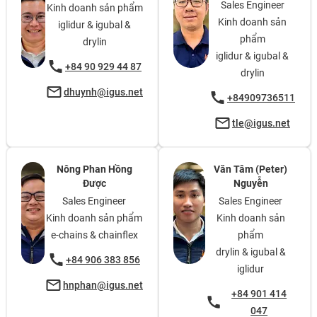
Sales Engineer
Kinh doanh sản phẩm
Kinh doanh sản
iglidur & igubal &
phẩm
drylin
iglidur & igubal &
+84 90 929 44 87
drylin
dhuynh@igus.net
+84909736511
tle@igus.net
Nông Phan Hồng
Văn Tâm (Peter)
Được
Nguyễn
Sales Engineer
Sales Engineer
Kinh doanh sản phẩm
Kinh doanh sản
e-chains & chainflex
phẩm
drylin & igubal &
+84 906 383 856
iglidur
hnphan@igus.net
+84 901 414
047