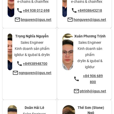
e-chains & chainflex
e-chains & chainflex
+84 938 012 698
+84938643218
bnguyen@igus.net
honguyen@igus.net
Trọng Nghĩa Nguyễn
Xuân Phương Trịnh
Sales Engineer
Sales Engineer
Kinh doanh sản phẩm
Kinh doanh sản
iglidur & igubal & drylin
phẩm
drylin & igubal &
+84938948700
iglidur
ngnguyen@igus.net
+84 906 689
800
ptrinh@igus.net
Doãn Hải Lê
Thế Sơn (Stone)
Ngô