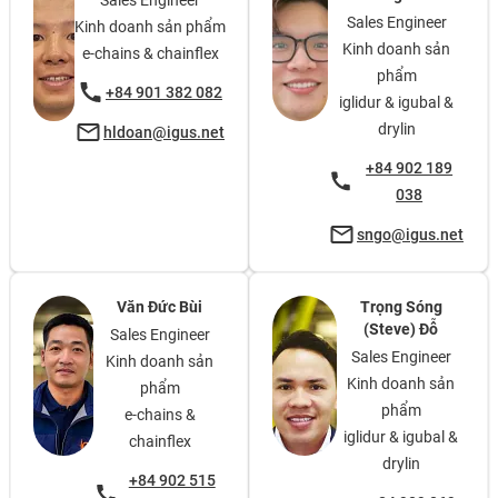
Sales Engineer
Sales Engineer
Kinh doanh sản phẩm
Kinh doanh sản
e-chains & chainflex
phẩm
+84 901 382 082
iglidur & igubal &
drylin
hldoan@igus.net
+84 902 189
038
sngo@igus.net
Văn Đức Bùi
Trọng Sóng
(Steve) Đỗ
Sales Engineer
Sales Engineer
Kinh doanh sản
Kinh doanh sản
phẩm
phẩm
e-chains &
iglidur & igubal &
chainflex
drylin
+84 902 515