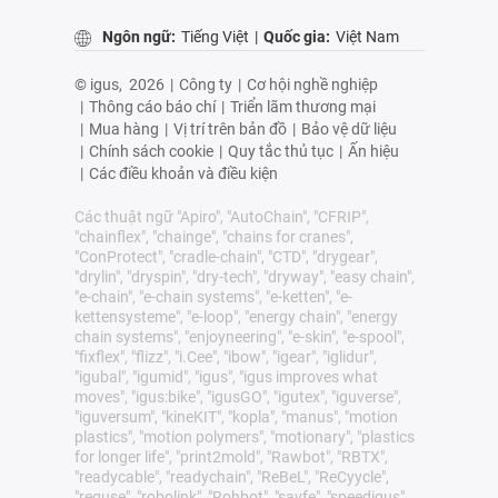
Ngôn ngữ:
Tiếng Việt
|
Quốc gia:
Việt Nam
© igus,
2026
|
Công ty
|
Cơ hội nghề nghiệp
|
Thông cáo báo chí
|
Triển lãm thương mại
|
Mua hàng
|
Vị trí trên bản đồ
|
Bảo vệ dữ liệu
|
Chính sách cookie
|
Quy tắc thủ tục
|
Ấn hiệu
|
Các điều khoản và điều kiện
Các thuật ngữ "Apiro", "AutoChain", "CFRIP",
"chainflex", "chainge", "chains for cranes",
"ConProtect", "cradle-chain", "CTD", "drygear",
"drylin", "dryspin", "dry-tech", "dryway", "easy chain",
"e-chain", "e-chain systems", "e-ketten", "e-
kettensysteme", "e-loop", "energy chain", "energy
chain systems", "enjoyneering", "e-skin", "e-spool",
"fixflex", "flizz", "i.Cee", "ibow", "igear", "iglidur",
"igubal", "igumid", "igus", "igus improves what
moves", "igus:bike", "igusGO", "igutex", "iguverse",
"iguversum", "kineKIT", "kopla", "manus", "motion
plastics", "motion polymers", "motionary", "plastics
for longer life", "print2mold", "Rawbot", "RBTX",
"readycable", "readychain", "ReBeL", "ReCyycle",
"reguse", "robolink", "Rohbot", "savfe", "speedigus",