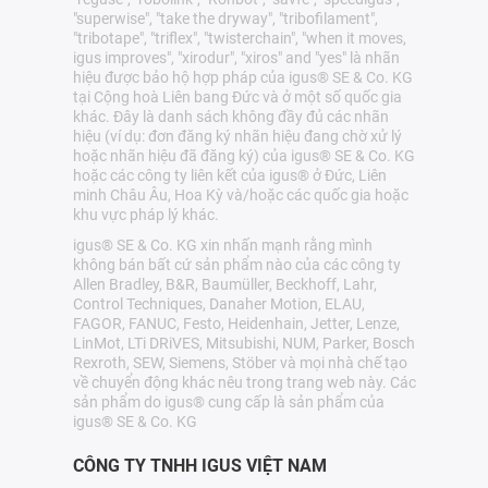
"superwise", "take the dryway", "tribofilament",
"tribotape", "triflex", "twisterchain", "when it moves,
igus improves", "xirodur", "xiros" and "yes" là nhãn
hiệu được bảo hộ hợp pháp của igus® SE & Co. KG
tại Cộng hoà Liên bang Đức và ở một số quốc gia
khác. Đây là danh sách không đầy đủ các nhãn
hiệu (ví dụ: đơn đăng ký nhãn hiệu đang chờ xử lý
hoặc nhãn hiệu đã đăng ký) của igus® SE & Co. KG
hoặc các công ty liên kết của igus® ở Đức, Liên
minh Châu Âu, Hoa Kỳ và/hoặc các quốc gia hoặc
khu vực pháp lý khác.
igus® SE & Co. KG xin nhấn mạnh rằng mình
không bán bất cứ sản phẩm nào của các công ty
Allen Bradley, B&R, Baumüller, Beckhoff, Lahr,
Control Techniques, Danaher Motion, ELAU,
FAGOR, FANUC, Festo, Heidenhain, Jetter, Lenze,
LinMot, LTi DRiVES, Mitsubishi, NUM, Parker, Bosch
Rexroth, SEW, Siemens, Stöber và mọi nhà chế tạo
về chuyển động khác nêu trong trang web này. Các
sản phẩm do igus® cung cấp là sản phẩm của
igus® SE & Co. KG
CÔNG TY TNHH IGUS VIỆT NAM