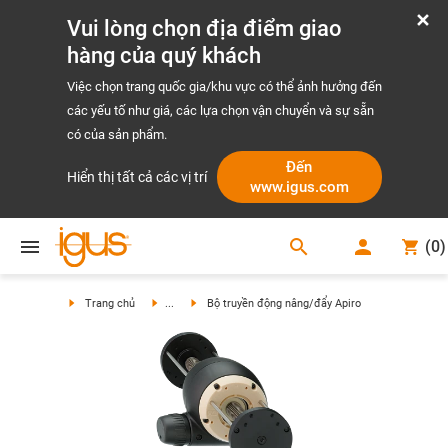
Vui lòng chọn địa điểm giao
hàng của quý khách
Việc chọn trang quốc gia/khu vực có thể ảnh hưởng đến
các yếu tố như giá, các lựa chọn vận chuyển và sự sẵn
có của sản phẩm.
Đến
Hiển thị tất cả các vị trí
www.igus.com
search
(
0
)
search
Trang chủ
...
Bộ truyền động nâng/đẩy Apiro