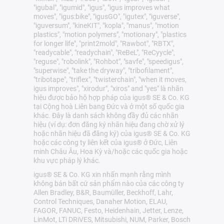
"igubal", "igumid", "igus", "igus improves what
moves", "igus:bike", "igusGO", "igutex", "iguverse",
"iguversum", "kineKIT", "kopla", "manus", "motion
plastics", "motion polymers", "motionary", "plastics
for longer life", "print2mold", "Rawbot", "RBTX",
"readycable", "readychain", "ReBeL", "ReCyycle",
"reguse", "robolink", "Rohbot", "savfe", "speedigus",
"superwise", "take the dryway", "tribofilament",
"tribotape", "triflex", "twisterchain", "when it moves,
igus improves", "xirodur", "xiros" and "yes" là nhãn
hiệu được bảo hộ hợp pháp của igus® SE & Co. KG
tại Cộng hoà Liên bang Đức và ở một số quốc gia
khác. Đây là danh sách không đầy đủ các nhãn
hiệu (ví dụ: đơn đăng ký nhãn hiệu đang chờ xử lý
hoặc nhãn hiệu đã đăng ký) của igus® SE & Co. KG
hoặc các công ty liên kết của igus® ở Đức, Liên
minh Châu Âu, Hoa Kỳ và/hoặc các quốc gia hoặc
khu vực pháp lý khác.
igus® SE & Co. KG xin nhấn mạnh rằng mình
không bán bất cứ sản phẩm nào của các công ty
Allen Bradley, B&R, Baumüller, Beckhoff, Lahr,
Control Techniques, Danaher Motion, ELAU,
FAGOR, FANUC, Festo, Heidenhain, Jetter, Lenze,
LinMot, LTi DRiVES, Mitsubishi, NUM, Parker, Bosch