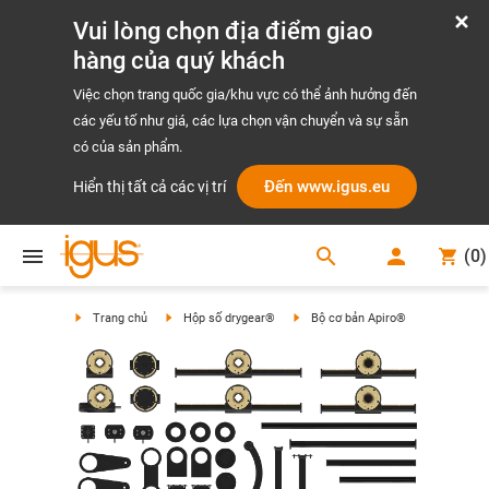
Vui lòng chọn địa điểm giao
hàng của quý khách
Việc chọn trang quốc gia/khu vực có thể ảnh hưởng đến
các yếu tố như giá, các lựa chọn vận chuyển và sự sẵn
có của sản phẩm.
Đến www.igus.eu
Hiển thị tất cả các vị trí
search
(
0
)
search
Trang chủ
Hộp số drygear®
Bộ cơ bản Apiro®