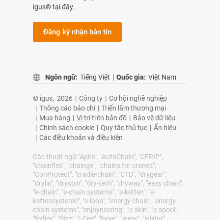
igus® tại đây.
Đăng ký nhận bản tin
Ngôn ngữ:
Tiếng Việt
|
Quốc gia:
Việt Nam
© igus,
2026
|
Công ty
|
Cơ hội nghề nghiệp
|
Thông cáo báo chí
|
Triển lãm thương mại
|
Mua hàng
|
Vị trí trên bản đồ
|
Bảo vệ dữ liệu
|
Chính sách cookie
|
Quy tắc thủ tục
|
Ấn hiệu
|
Các điều khoản và điều kiện
Các thuật ngữ "Apiro", "AutoChain", "CFRIP",
"chainflex", "chainge", "chains for cranes",
"ConProtect", "cradle-chain", "CTD", "drygear",
"drylin", "dryspin", "dry-tech", "dryway", "easy chain",
"e-chain", "e-chain systems", "e-ketten", "e-
kettensysteme", "e-loop", "energy chain", "energy
chain systems", "enjoyneering", "e-skin", "e-spool",
"fixflex", "flizz", "i.Cee", "ibow", "igear", "iglidur",