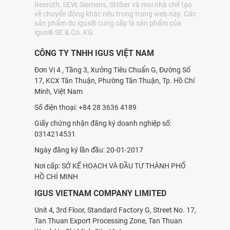
Rexroth, SEW, Siemens, Stöber và mọi nhà chế tạo
về chuyển động khác nêu trong trang web này. Các
sản phẩm do igus® cung cấp là sản phẩm của
igus® SE & Co. KG
CÔNG TY TNHH IGUS VIỆT NAM
Đơn Vị 4 , Tầng 3, Xưởng Tiêu Chuẩn G, Đường Số
17, KCX Tân Thuận, Phường Tân Thuận, Tp. Hồ Chí
Minh, Việt Nam
Số điện thoại: +84 28 3636 4189
Giấy chứng nhận đăng ký doanh nghiệp số:
0314214531
Ngày đăng ký lần đầu: 20-01-2017
Nơi cấp: SỞ KẾ HOẠCH VÀ ÐẦU TƯ THÀNH PHỐ
HỒ CHÍ MINH
IGUS VIETNAM COMPANY LIMITED
Unit 4, 3rd Floor, Standard Factory G, Street No. 17,
Tan Thuan Export Processing Zone, Tan Thuan