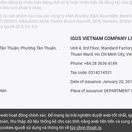
 đơn đăng ký nhãn hiệu đang chờ xử lý hoặc nhãn hiệu đã đăng ký) của ig
c khu vực pháp lý khác.
cứ sản phẩm nào của các công ty Allen Bradley, B&R, Baumüller, Beckho
LTi DRiVES, Mitsubishi, NUM, Parker, Bosch Rexroth, SEW, Siemens, Stöbe
a igus® SE & Co. KG
IGUS VIETNAM COMPANY L
X Tân Thuận, Phường Tân Thuận,
Unit 4, 3rd Floor, Standard Facto
Thuan Ward, Ho Chi Minh City, Vi
Phone: +84 28 3636 4189
Tax code: 0314214531
Date of issuance: January 20, 20
INH
Place of issuance: DEPARTMEN
 web hoạt động chính xác. Để mang lại trải nghiệm duyệt web tốt nhất, i
oàn, thu thập dữ liệu thống kê cho các tính năng web tiên tiến và cung
ại cookies igus® sử dụng và thông tin về
tùy chọn thoát ra
.