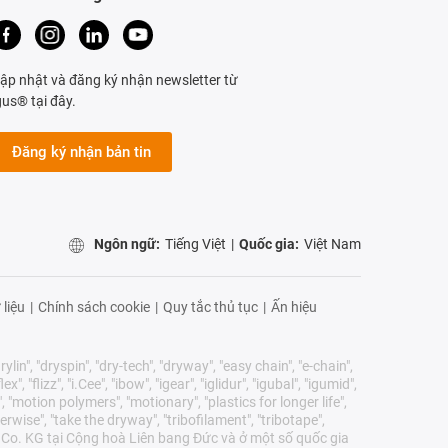
ập nhật và đăng ký nhận newsletter từ
gus® tại đây.
Đăng ký nhận bản tin
Ngôn ngữ:
Tiếng Việt
|
Quốc gia:
Việt Nam
 liệu
|
Chính sách cookie
|
Quy tắc thủ tục
|
Ấn hiệu
lin", "dryspin", "dry-tech", "dryway", "easy chain", "e-chain",
 "flizz", "i.Cee", "ibow", "igear", "iglidur", "igubal", "igumid",
, "motion polymers", "motionary", "plastics for longer life",
erwise", "take the dryway", "tribofilament", "tribotape",
E & Co. KG tại Cộng hoà Liên bang Đức và ở một số quốc gia