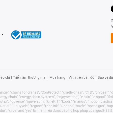
C
i
áo chí
|
Triển lãm thương mại
|
Mua hàng
|
Vị trí trên bản đồ
|
Bảo vệ dữ
nge", "chains for cranes", "ConProtect", "cradle-chain", "CTD", "drygear", "dry
gy chain", "energy chain systems", "enjoyneering", "e-skin", "e-spool", "fixflex",
utex", "iguverse", "iguversum", "kineKIT", "kopla", "manus", "motion plastics"
eBeL", "ReCyycle", "reguse", "robolink", "Rohbot", "savfe", "speedigus", "sup
"xirodur", "xiros" and "yes" là nhãn hiệu được bảo hộ hợp pháp của igus® S