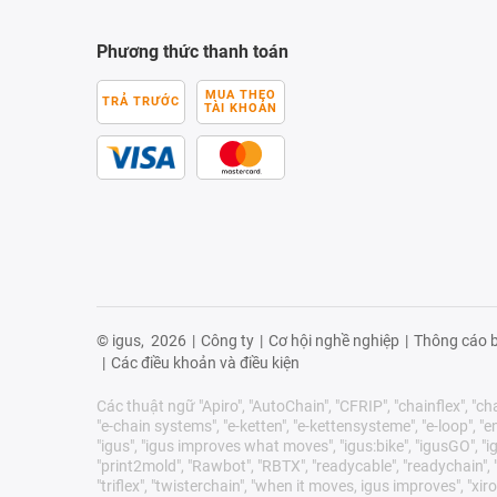
Phương thức thanh toán
MUA THEO
TRẢ TRƯỚC
TÀI KHOẢN
© igus,
2026
|
Công ty
|
Cơ hội nghề nghiệp
|
Thông cáo b
|
Các điều khoản và điều kiện
Các thuật ngữ "Apiro", "AutoChain", "CFRIP", "chainflex", "chai
"e-chain systems", "e-ketten", "e-kettensysteme", "e-loop", "ener
"igus", "igus improves what moves", "igus:bike", "igusGO", "ig
"print2mold", "Rawbot", "RBTX", "readycable", "readychain", "R
"triflex", "twisterchain", "when it moves, igus improves", 