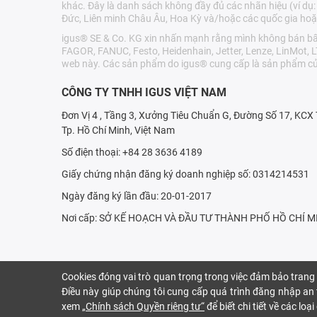
khác. Đây là danh sách không đầy đủ các nhãn hiệu (ví dụ:
Đức, Liên minh Châu Âu, Hoa Kỳ và/hoặc các quốc gia hoặ
igus® SE & Co. KG xin nhấn mạnh rằng mình không bán bất 
FAGOR, FANUC, Festo, Heidenhain, Jetter, Lenze, LinMot, 
web này. Các sản phẩm do igus® cung cấp là sản phẩm củ
CÔNG TY TNHH IGUS VIỆT NAM
Đơn Vị 4 , Tầng 3, Xưởng Tiêu Chuẩn G, Đường Số 17, KC
Tp. Hồ Chí Minh, Việt Nam
Số điện thoại: +84 28 3636 4189
Giấy chứng nhận đăng ký doanh nghiệp số: 0314214531
Ngày đăng ký lần đầu: 20-01-2017
Nơi cấp: SỞ KẾ HOẠCH VÀ ÐẦU TƯ THÀNH PHỐ HỒ CHÍ M
Cookies đóng vai trò quan trọng trong việc đảm bảo trang
Điều này giúp chúng tôi cung cấp quá trình đăng nhập an t
xem
„Chính sách Quyền riêng tư“
để biết chi tiết về các lo