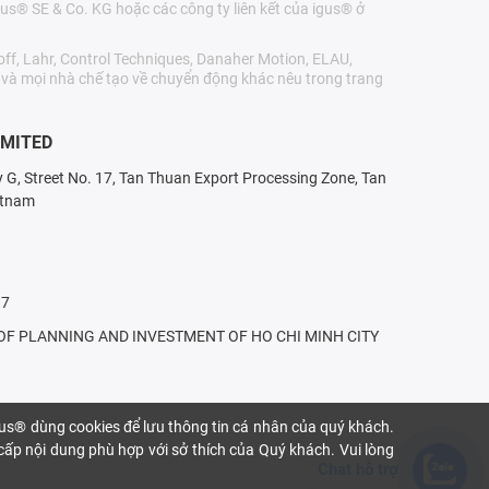
us® SE & Co. KG hoặc các công ty liên kết của igus® ở
ff, Lahr, Control Techniques, Danaher Motion, ELAU,
r và mọi nhà chế tạo về chuyển động khác nêu trong trang
IMITED
ry G, Street No. 17, Tan Thuan Export Processing Zone, Tan
etnam
17
T OF PLANNING AND INVESTMENT OF HO CHI MINH CITY
gus® dùng cookies để lưu thông tin cá nhân của quý khách.
 cấp nội dung phù hợp với sở thích của Quý khách. Vui lòng
Chat hỗ trợ