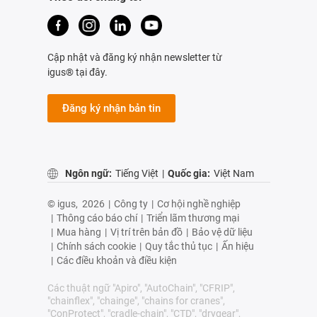
Cập nhật và đăng ký nhận newsletter từ
igus® tại đây.
Đăng ký nhận bản tin
Ngôn ngữ:
Tiếng Việt
|
Quốc gia:
Việt Nam
© igus,
2026
|
Công ty
|
Cơ hội nghề nghiệp
|
Thông cáo báo chí
|
Triển lãm thương mại
|
Mua hàng
|
Vị trí trên bản đồ
|
Bảo vệ dữ liệu
|
Chính sách cookie
|
Quy tắc thủ tục
|
Ấn hiệu
|
Các điều khoản và điều kiện
Các thuật ngữ "Apiro", "AutoChain", "CFRIP",
"chainflex", "chainge", "chains for cranes",
"ConProtect", "cradle-chain", "CTD", "drygear",