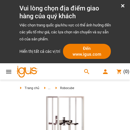
Vui lòng chọn địa điểm giao
hàng của quý khách
Việc chọn trang quốc gia/khu vực có thể ảnh hưởng đến
các yếu tố như giá, các lựa chọn vận chuyển và sự sẵn
có của sản phẩm.
Đến
Hiển thị tất cả các vị trí
www.igus.com
search
(
0
)
search
Trang chủ
...
Robocube