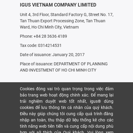
IGUS VIETNAM COMPANY LIMITED
Unit 4, 3rd Floor, Standard Factory G, Street No. 17,
Tan Thuan Export Processing Zone, Tan Thuan
Ward, Ho Chi Minh City, Vietnam
Phone: +84 28 3636 4189
Tax code: 0314214531
Date of issuance: January 20, 2017
Place of issuance: DEPARTMENT OF PLANNING
AND INVESTMENT OF HO CHI MINH CITY
Cookies đóng vai trò quan trọng trong việc đảm
bảo trang web hoạt động chính xác. Để mang lại
trải nghiệm duyệt web tốt nhất, igus® dùng
cookies để lưu thông tin cá nhân của quý khách.
Điều này giúp chúng tôi cung cấp quá trình đăng
nhập an toàn, thu thập dữ liệu thống kê cho các
tính năng web tiên tiến và cung cấp nội dung phù
hợp với sở thích của Quý khách. Vui lòng xem