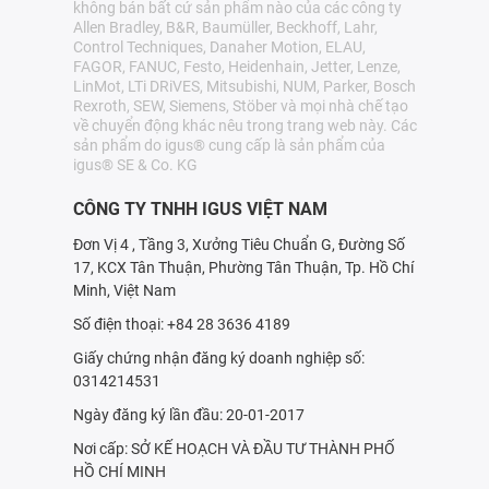
không bán bất cứ sản phẩm nào của các công ty
Allen Bradley, B&R, Baumüller, Beckhoff, Lahr,
Control Techniques, Danaher Motion, ELAU,
FAGOR, FANUC, Festo, Heidenhain, Jetter, Lenze,
LinMot, LTi DRiVES, Mitsubishi, NUM, Parker, Bosch
Rexroth, SEW, Siemens, Stöber và mọi nhà chế tạo
về chuyển động khác nêu trong trang web này. Các
sản phẩm do igus® cung cấp là sản phẩm của
igus® SE & Co. KG
CÔNG TY TNHH IGUS VIỆT NAM
Đơn Vị 4 , Tầng 3, Xưởng Tiêu Chuẩn G, Đường Số
17, KCX Tân Thuận, Phường Tân Thuận, Tp. Hồ Chí
Minh, Việt Nam
Số điện thoại: +84 28 3636 4189
Giấy chứng nhận đăng ký doanh nghiệp số:
0314214531
Ngày đăng ký lần đầu: 20-01-2017
Nơi cấp: SỞ KẾ HOẠCH VÀ ÐẦU TƯ THÀNH PHỐ
HỒ CHÍ MINH