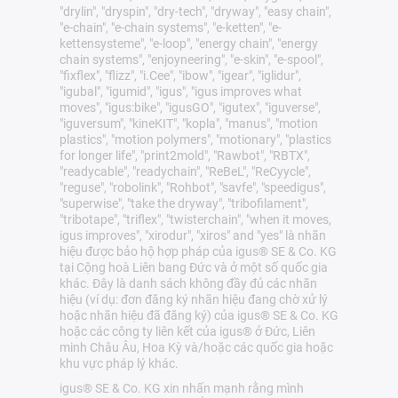
"drylin", "dryspin", "dry-tech", "dryway", "easy chain",
"e-chain", "e-chain systems", "e-ketten", "e-
kettensysteme", "e-loop", "energy chain", "energy
chain systems", "enjoyneering", "e-skin", "e-spool",
"fixflex", "flizz", "i.Cee", "ibow", "igear", "iglidur",
"igubal", "igumid", "igus", "igus improves what
moves", "igus:bike", "igusGO", "igutex", "iguverse",
"iguversum", "kineKIT", "kopla", "manus", "motion
plastics", "motion polymers", "motionary", "plastics
for longer life", "print2mold", "Rawbot", "RBTX",
"readycable", "readychain", "ReBeL", "ReCyycle",
"reguse", "robolink", "Rohbot", "savfe", "speedigus",
"superwise", "take the dryway", "tribofilament",
"tribotape", "triflex", "twisterchain", "when it moves,
igus improves", "xirodur", "xiros" and "yes" là nhãn
hiệu được bảo hộ hợp pháp của igus® SE & Co. KG
tại Cộng hoà Liên bang Đức và ở một số quốc gia
khác. Đây là danh sách không đầy đủ các nhãn
hiệu (ví dụ: đơn đăng ký nhãn hiệu đang chờ xử lý
hoặc nhãn hiệu đã đăng ký) của igus® SE & Co. KG
hoặc các công ty liên kết của igus® ở Đức, Liên
minh Châu Âu, Hoa Kỳ và/hoặc các quốc gia hoặc
khu vực pháp lý khác.
igus® SE & Co. KG xin nhấn mạnh rằng mình