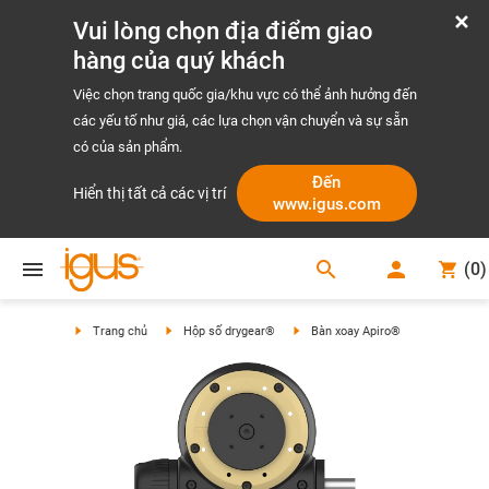
Vui lòng chọn địa điểm giao
hàng của quý khách
Việc chọn trang quốc gia/khu vực có thể ảnh hưởng đến
các yếu tố như giá, các lựa chọn vận chuyển và sự sẵn
có của sản phẩm.
Đến
Hiển thị tất cả các vị trí
www.igus.com
search
(
0
)
search
Trang chủ
Hộp số drygear®
Bàn xoay Apiro®