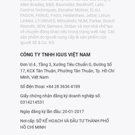
Allen Bradley, B&R, Baumüller, Beckhoff, Lahr,
Control Techniques, Danaher Motion, ELAU,
FAGOR, FANUC, Festo, Heidenhain, Jetter, Lenze,
LinMot, LTi DRiVES, Mitsubishi, NUM, Parker, Bosch
Rexroth, SEW, Siemens, Stöber và mọi nhà chế tạo
về chuyển động khác nêu trong trang web này. Các
sản phẩm do igus® cung cấp là sản phẩm của
igus® SE & Co. KG
CÔNG TY TNHH IGUS VIỆT NAM
Đơn Vị 4 , Tầng 3, Xưởng Tiêu Chuẩn G, Đường Số
17, KCX Tân Thuận, Phường Tân Thuận, Tp. Hồ Chí
Minh, Việt Nam
Số điện thoại: +84 28 3636 4189
Giấy chứng nhận đăng ký doanh nghiệp số:
0314214531
Ngày đăng ký lần đầu: 20-01-2017
Nơi cấp: SỞ KẾ HOẠCH VÀ ÐẦU TƯ THÀNH PHỐ
HỒ CHÍ MINH