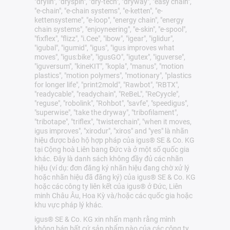
"drylin", "dryspin", "dry-tech", "dryway", "easy chain",
"e-chain", "e-chain systems", "e-ketten", "e-
kettensysteme", "e-loop", "energy chain", "energy
chain systems", "enjoyneering", "e-skin", "e-spool",
"fixflex", "flizz", "i.Cee", "ibow", "igear", "iglidur",
"igubal", "igumid", "igus", "igus improves what
moves", "igus:bike", "igusGO", "igutex", "iguverse",
"iguversum", "kineKIT", "kopla", "manus", "motion
plastics", "motion polymers", "motionary", "plastics
for longer life", "print2mold", "Rawbot", "RBTX",
"readycable", "readychain", "ReBeL", "ReCyycle",
"reguse", "robolink", "Rohbot", "savfe", "speedigus",
"superwise", "take the dryway", "tribofilament",
"tribotape", "triflex", "twisterchain", "when it moves,
igus improves", "xirodur", "xiros" and "yes" là nhãn
hiệu được bảo hộ hợp pháp của igus® SE & Co. KG
tại Cộng hoà Liên bang Đức và ở một số quốc gia
khác. Đây là danh sách không đầy đủ các nhãn
hiệu (ví dụ: đơn đăng ký nhãn hiệu đang chờ xử lý
hoặc nhãn hiệu đã đăng ký) của igus® SE & Co. KG
hoặc các công ty liên kết của igus® ở Đức, Liên
minh Châu Âu, Hoa Kỳ và/hoặc các quốc gia hoặc
khu vực pháp lý khác.
igus® SE & Co. KG xin nhấn mạnh rằng mình
không bán bất cứ sản phẩm nào của các công ty