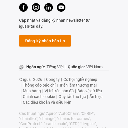
Cập nhật và đăng ký nhận newsletter từ
igus® tại đây.
Đăng ký nhận bản tin
Ngôn ngữ:
Tiếng Việt
|
Quốc gia:
Việt Nam
© igus,
2026
|
Công ty
|
Cơ hội nghề nghiệp
|
Thông cáo báo chí
|
Triển lãm thương mại
|
Mua hàng
|
Vị trí trên bản đồ
|
Bảo vệ dữ liệu
|
Chính sách cookie
|
Quy tắc thủ tục
|
Ấn hiệu
|
Các điều khoản và điều kiện
Các thuật ngữ "Apiro", "AutoChain", "CFRIP",
"chainflex", "chainge", "chains for cranes",
"ConProtect", "cradle-chain", "CTD", "drygear",