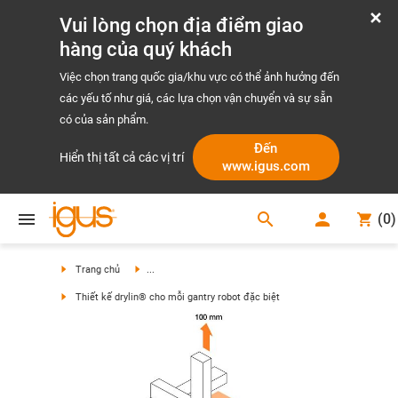
Vui lòng chọn địa điểm giao
hàng của quý khách
Việc chọn trang quốc gia/khu vực có thể ảnh hưởng đến
các yếu tố như giá, các lựa chọn vận chuyển và sự sẵn
có của sản phẩm.
Đến
Hiển thị tất cả các vị trí
www.igus.com
search
(
0
)
search
Trang chủ
...
Thiết kế drylin® cho mỗi gantry robot đặc biệt