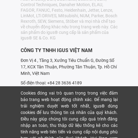
Control Techniques, Danaher Motion, ELAU,
FAGOR, FANUC, Festo, Heidenhain, Jetter, Lenze,
LinMot, LTi DRiVES, Mitsubishi, NUM, Parker, Bosch
Rexroth, SEW, Siemens, Stöber và mọi nhà chế tạo
về chuyển động khác nêu trong trang web này. Các
sản phẩm do igus® cung cấp là sản phẩm của
igus® SE & Co. KG
CÔNG TY TNHH IGUS VIỆT NAM
Đơn Vị 4 , Tầng 3, Xưởng Tiêu Chuẩn G, Đường Số
17, KCX Tân Thuận, Phường Tân Thuận, Tp. Hồ Chí
Minh, Việt Nam
Số điện thoại: +84 28 3636 4189
Giấy chứng nhận đăng ký doanh nghiệp số:
Cookies đóng vai trò quan trọng trong việc đảm
0314214531
bảo trang web hoạt động chính xác. Để mang lại
trải nghiệm duyệt web tốt nhất, igus® dùng
Ngày đăng ký lần đầu: 20-01-2017
cookies để lưu thông tin cá nhân của quý khách.
Nơi cấp: SỞ KẾ HOẠCH VÀ ÐẦU TƯ THÀNH PHỐ
Điều này giúp chúng tôi cung cấp quá trình đăng
HỒ CHÍ MINH
nhập an toàn, thu thập dữ liệu thống kê cho các
tính năng web tiên tiến và cung cấp nội dung phù
IGUS VIETNAM COMPANY LIMITED