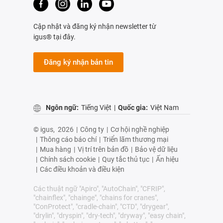
Cập nhật và đăng ký nhận newsletter từ
igus® tại đây.
Đăng ký nhận bản tin
Ngôn ngữ:
Tiếng Việt
|
Quốc gia:
Việt Nam
© igus,
2026
|
Công ty
|
Cơ hội nghề nghiệp
|
Thông cáo báo chí
|
Triển lãm thương mại
|
Mua hàng
|
Vị trí trên bản đồ
|
Bảo vệ dữ liệu
|
Chính sách cookie
|
Quy tắc thủ tục
|
Ấn hiệu
|
Các điều khoản và điều kiện
Các thuật ngữ "Apiro", "AutoChain", "CFRIP",
"chainflex", "chainge", "chains for cranes",
"ConProtect", "cradle-chain", "CTD", "drygear",
"drylin", "dryspin", "dry-tech", "dryway", "easy chain",