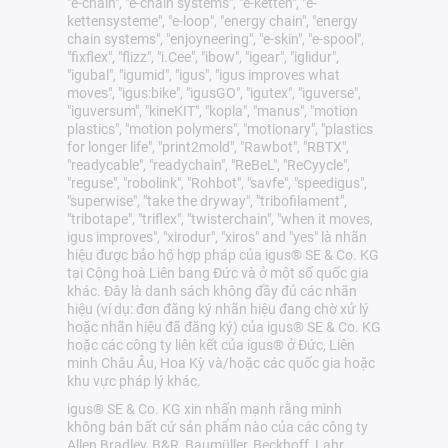
"e-chain", "e-chain systems", "e-ketten", "e-
kettensysteme", "e-loop", "energy chain", "energy
chain systems", "enjoyneering", "e-skin", "e-spool",
"fixflex", "flizz", "i.Cee", "ibow", "igear", "iglidur",
"igubal", "igumid", "igus", "igus improves what
moves", "igus:bike", "igusGO", "igutex", "iguverse",
"iguversum", "kineKIT", "kopla", "manus", "motion
plastics", "motion polymers", "motionary", "plastics
for longer life", "print2mold", "Rawbot", "RBTX",
"readycable", "readychain", "ReBeL", "ReCyycle",
"reguse", "robolink", "Rohbot", "savfe", "speedigus",
"superwise", "take the dryway", "tribofilament",
"tribotape", "triflex", "twisterchain", "when it moves,
igus improves", "xirodur", "xiros" and "yes" là nhãn
hiệu được bảo hộ hợp pháp của igus® SE & Co. KG
tại Cộng hoà Liên bang Đức và ở một số quốc gia
khác. Đây là danh sách không đầy đủ các nhãn
hiệu (ví dụ: đơn đăng ký nhãn hiệu đang chờ xử lý
hoặc nhãn hiệu đã đăng ký) của igus® SE & Co. KG
hoặc các công ty liên kết của igus® ở Đức, Liên
minh Châu Âu, Hoa Kỳ và/hoặc các quốc gia hoặc
khu vực pháp lý khác.
igus® SE & Co. KG xin nhấn mạnh rằng mình
không bán bất cứ sản phẩm nào của các công ty
Allen Bradley, B&R, Baumüller, Beckhoff, Lahr,