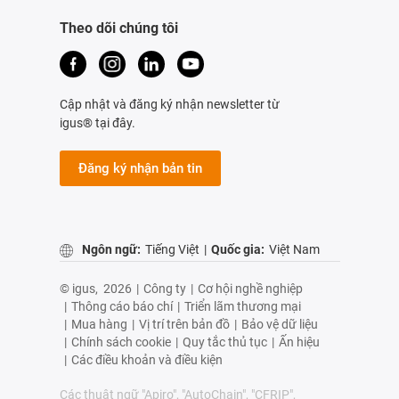
Theo dõi chúng tôi
Cập nhật và đăng ký nhận newsletter từ
igus® tại đây.
Đăng ký nhận bản tin
Ngôn ngữ:
Tiếng Việt
|
Quốc gia:
Việt Nam
© igus,
2026
|
Công ty
|
Cơ hội nghề nghiệp
|
Thông cáo báo chí
|
Triển lãm thương mại
|
Mua hàng
|
Vị trí trên bản đồ
|
Bảo vệ dữ liệu
|
Chính sách cookie
|
Quy tắc thủ tục
|
Ấn hiệu
|
Các điều khoản và điều kiện
Các thuật ngữ "Apiro", "AutoChain", "CFRIP",