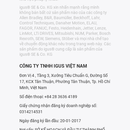
igus® SE & Co. KG xin nhấn mạnh rằng mình
không bán bất cứ sản phẩm nào của các công ty
Allen Bradley, B&R, Baumüller, Beckhoff, Lahr,
Control Techniques, Danaher Motion, ELAU,
FAGOR, FANUC, Festo, Heidenhain, Jetter, Lenze,
LinMot, LTi DRiVES, Mitsubishi, NUM, Parker, Bosch
Rexroth, SEW, Siemens, Stöber và mọi nhà chế tạo
về chuyển động khác nêu trong trang web này. Các
sản phẩm do igus® cung cấp là sản phẩm của
igus® SE & Co. KG
CÔNG TY TNHH IGUS VIỆT NAM
Đơn Vị 4 , Tầng 3, Xưởng Tiêu Chuẩn G, Đường Số
17, KCX Tân Thuận, Phường Tân Thuận, Tp. Hồ Chí
Minh, Việt Nam
Số điện thoại: +84 28 3636 4189
Giấy chứng nhận đăng ký doanh nghiệp số:
0314214531
Ngày đăng ký lần đầu: 20-01-2017
Nơi cấp: SỞ KẾ HOẠCH VÀ ÐẦU TƯ THÀNH PHỐ