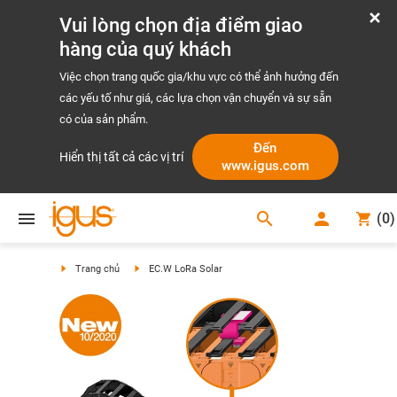
Vui lòng chọn địa điểm giao
hàng của quý khách
Việc chọn trang quốc gia/khu vực có thể ảnh hưởng đến
các yếu tố như giá, các lựa chọn vận chuyển và sự sẵn
có của sản phẩm.
Đến
Hiển thị tất cả các vị trí
www.igus.com
search
(
0
)
search
Trang chủ
EC.W LoRa Solar