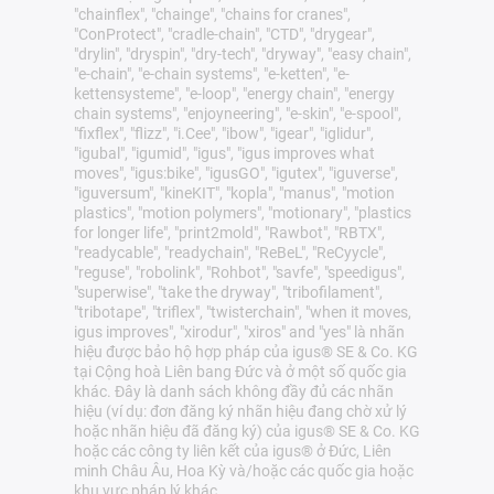
"chainflex", "chainge", "chains for cranes",
"ConProtect", "cradle-chain", "CTD", "drygear",
"drylin", "dryspin", "dry-tech", "dryway", "easy chain",
"e-chain", "e-chain systems", "e-ketten", "e-
kettensysteme", "e-loop", "energy chain", "energy
chain systems", "enjoyneering", "e-skin", "e-spool",
"fixflex", "flizz", "i.Cee", "ibow", "igear", "iglidur",
"igubal", "igumid", "igus", "igus improves what
moves", "igus:bike", "igusGO", "igutex", "iguverse",
"iguversum", "kineKIT", "kopla", "manus", "motion
plastics", "motion polymers", "motionary", "plastics
for longer life", "print2mold", "Rawbot", "RBTX",
"readycable", "readychain", "ReBeL", "ReCyycle",
"reguse", "robolink", "Rohbot", "savfe", "speedigus",
"superwise", "take the dryway", "tribofilament",
"tribotape", "triflex", "twisterchain", "when it moves,
igus improves", "xirodur", "xiros" and "yes" là nhãn
hiệu được bảo hộ hợp pháp của igus® SE & Co. KG
tại Cộng hoà Liên bang Đức và ở một số quốc gia
khác. Đây là danh sách không đầy đủ các nhãn
hiệu (ví dụ: đơn đăng ký nhãn hiệu đang chờ xử lý
hoặc nhãn hiệu đã đăng ký) của igus® SE & Co. KG
hoặc các công ty liên kết của igus® ở Đức, Liên
minh Châu Âu, Hoa Kỳ và/hoặc các quốc gia hoặc
khu vực pháp lý khác.