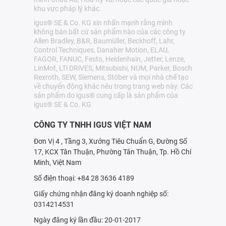
khu vực pháp lý khác.
igus® SE & Co. KG xin nhấn mạnh rằng mình
không bán bất cứ sản phẩm nào của các công ty
Allen Bradley, B&R, Baumüller, Beckhoff, Lahr,
Control Techniques, Danaher Motion, ELAU,
FAGOR, FANUC, Festo, Heidenhain, Jetter, Lenze,
LinMot, LTi DRiVES, Mitsubishi, NUM, Parker, Bosch
Rexroth, SEW, Siemens, Stöber và mọi nhà chế tạo
về chuyển động khác nêu trong trang web này. Các
sản phẩm do igus® cung cấp là sản phẩm của
igus® SE & Co. KG
CÔNG TY TNHH IGUS VIỆT NAM
Đơn Vị 4 , Tầng 3, Xưởng Tiêu Chuẩn G, Đường Số
17, KCX Tân Thuận, Phường Tân Thuận, Tp. Hồ Chí
Minh, Việt Nam
Số điện thoại: +84 28 3636 4189
Giấy chứng nhận đăng ký doanh nghiệp số:
0314214531
Ngày đăng ký lần đầu: 20-01-2017