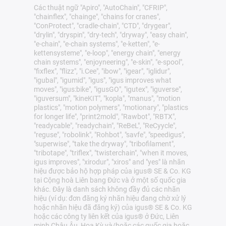
Các thuật ngữ "Apiro", "AutoChain", "CFRIP",
"chainflex", "chainge", "chains for cranes",
"ConProtect", "cradle-chain", "CTD", "drygear",
"drylin", "dryspin", "dry-tech", "dryway", "easy chain",
"e-chain", "e-chain systems", "e-ketten", "e-
kettensysteme", "e-loop", "energy chain", "energy
chain systems", "enjoyneering", "e-skin", "e-spool",
"fixflex", "flizz", "i.Cee", "ibow", "igear", "iglidur",
"igubal", "igumid", "igus", "igus improves what
moves", "igus:bike", "igusGO", "igutex", "iguverse",
"iguversum", "kineKIT", "kopla", "manus", "motion
plastics", "motion polymers", "motionary", "plastics
for longer life", "print2mold", "Rawbot", "RBTX",
"readycable", "readychain", "ReBeL", "ReCyycle",
"reguse", "robolink", "Rohbot", "savfe", "speedigus",
"superwise", "take the dryway", "tribofilament",
"tribotape", "triflex", "twisterchain", "when it moves,
igus improves", "xirodur", "xiros" and "yes" là nhãn
hiệu được bảo hộ hợp pháp của igus® SE & Co. KG
tại Cộng hoà Liên bang Đức và ở một số quốc gia
khác. Đây là danh sách không đầy đủ các nhãn
hiệu (ví dụ: đơn đăng ký nhãn hiệu đang chờ xử lý
hoặc nhãn hiệu đã đăng ký) của igus® SE & Co. KG
hoặc các công ty liên kết của igus® ở Đức, Liên
minh Châu Âu, Hoa Kỳ và/hoặc các quốc gia hoặc