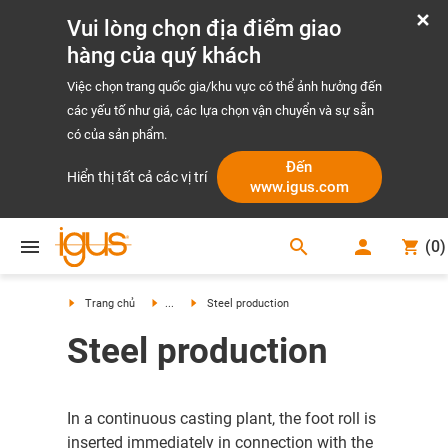
Vui lòng chọn địa điểm giao
hàng của quý khách
Việc chọn trang quốc gia/khu vực có thể ảnh hưởng đến
các yếu tố như giá, các lựa chọn vận chuyển và sự sẵn
có của sản phẩm.
Đến
Hiển thị tất cả các vị trí
www.igus.com
search
(
0
)
search
Trang chủ
...
Steel production
Steel production
In a continuous casting plant, the foot roll is
inserted immediately in connection with the