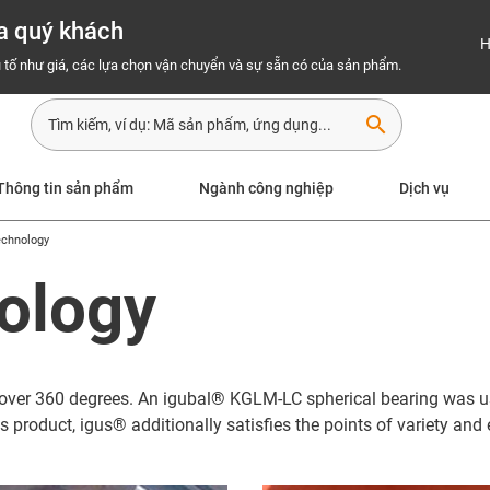
a quý khách
H
 tố như giá, các lựa chọn vận chuyển và sự sẵn có của sản phẩm.
search
Thông tin sản phẩm
Ngành công nghiệp
Dịch vụ
echnology
ology
l cover 360 degrees. An igubal® KGLM-LC spherical bearing was use
his product, igus® additionally satisfies the points of variety and