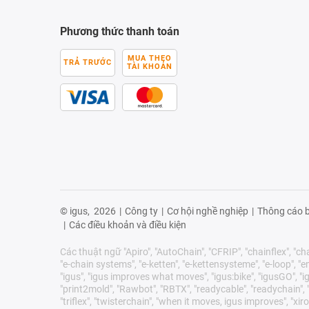
Phương thức thanh toán
MUA THEO
TRẢ TRƯỚC
TÀI KHOẢN
© igus,
2026
|
Công ty
|
Cơ hội nghề nghiệp
|
Thông cáo b
|
Các điều khoản và điều kiện
Các thuật ngữ "Apiro", "AutoChain", "CFRIP", "chainflex", "chai
"e-chain systems", "e-ketten", "e-kettensysteme", "e-loop", "ener
"igus", "igus improves what moves", "igus:bike", "igusGO", "ig
"print2mold", "Rawbot", "RBTX", "readycable", "readychain", "R
"triflex", "twisterchain", "when it moves, igus improves", 