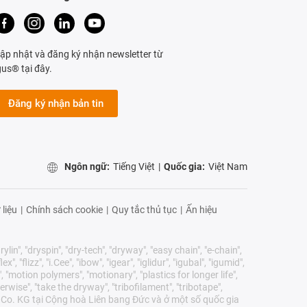
ập nhật và đăng ký nhận newsletter từ
gus® tại đây.
Đăng ký nhận bản tin
Ngôn ngữ:
Tiếng Việt
|
Quốc gia:
Việt Nam
 liệu
|
Chính sách cookie
|
Quy tắc thủ tục
|
Ấn hiệu
lin", "dryspin", "dry-tech", "dryway", "easy chain", "e-chain",
 "flizz", "i.Cee", "ibow", "igear", "iglidur", "igubal", "igumid",
, "motion polymers", "motionary", "plastics for longer life",
erwise", "take the dryway", "tribofilament", "tribotape",
E & Co. KG tại Cộng hoà Liên bang Đức và ở một số quốc gia