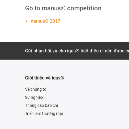
Go to manus® competition
manus® 2017
Gửi phản hồi và cho igus® biết điều gì nên được cả
Giới thiệu về igus®
Về chúng tôi
Sự nghiệp
Thông cáo báo chí
Triển lãm thương mại