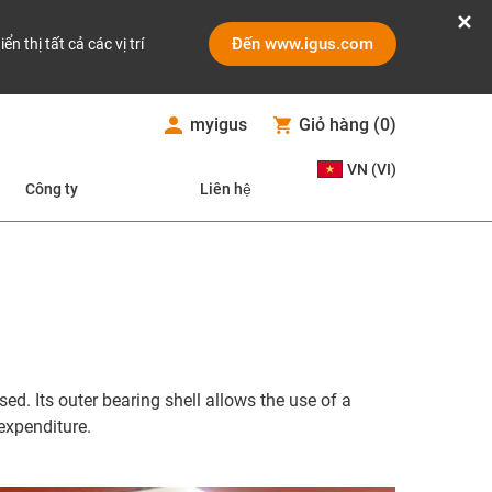
Đến www.igus.com
iển thị tất cả các vị trí
myigus
Giỏ hàng
(
0
)
VN (VI)
Công ty
Liên hệ
d. Its outer bearing shell allows the use of a
 expenditure.