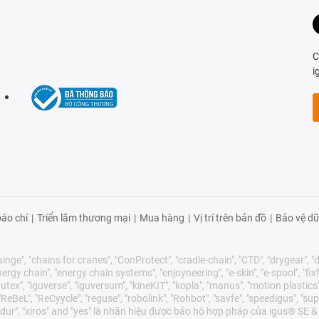
C
i
áo chí
|
Triển lãm thương mại
|
Mua hàng
|
Vị trí trên bản đồ
|
Bảo vệ dữ
nge", "chains for cranes", "ConProtect", "cradle-chain", "CTD", "drygear", "dry
gy chain", "energy chain systems", "enjoyneering", "e-skin", "e-spool", "fixflex",
utex", "iguverse", "iguversum", "kineKIT", "kopla", "manus", "motion plastics"
eBeL", "ReCyycle", "reguse", "robolink", "Rohbot", "savfe", "speedigus", "sup
"xirodur", "xiros" and "yes" là nhãn hiệu được bảo hộ hợp pháp của igus® S