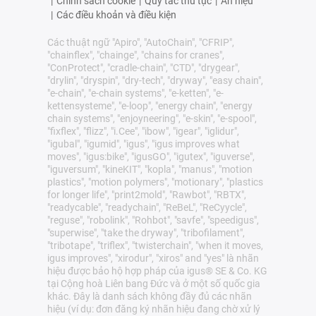
|
Chính sách cookie
|
Quy tắc thủ tục
|
Ấn hiệu
|
Các điều khoản và điều kiện
Các thuật ngữ "Apiro", "AutoChain", "CFRIP",
"chainflex", "chainge", "chains for cranes",
"ConProtect", "cradle-chain", "CTD", "drygear",
"drylin", "dryspin", "dry-tech", "dryway", "easy chain",
"e-chain", "e-chain systems", "e-ketten", "e-
kettensysteme", "e-loop", "energy chain", "energy
chain systems", "enjoyneering", "e-skin", "e-spool",
"fixflex", "flizz", "i.Cee", "ibow", "igear", "iglidur",
"igubal", "igumid", "igus", "igus improves what
moves", "igus:bike", "igusGO", "igutex", "iguverse",
"iguversum", "kineKIT", "kopla", "manus", "motion
plastics", "motion polymers", "motionary", "plastics
for longer life", "print2mold", "Rawbot", "RBTX",
"readycable", "readychain", "ReBeL", "ReCyycle",
"reguse", "robolink", "Rohbot", "savfe", "speedigus",
"superwise", "take the dryway", "tribofilament",
"tribotape", "triflex", "twisterchain", "when it moves,
igus improves", "xirodur", "xiros" and "yes" là nhãn
hiệu được bảo hộ hợp pháp của igus® SE & Co. KG
tại Cộng hoà Liên bang Đức và ở một số quốc gia
khác. Đây là danh sách không đầy đủ các nhãn
hiệu (ví dụ: đơn đăng ký nhãn hiệu đang chờ xử lý