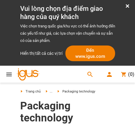
Vui lòng chọn địa điểm giao
hàng của quý khách
Việc chọn trang quốc gia/khu vực có thể ảnh hưởng đến
các yếu tố như giá, các lựa chọn vận chuyển và sự sẵn
có của sản phẩm.
Đến
Hiển thị tất cả các vị trí
www.igus.com
search
(
0
)
search
Trang chủ
...
Packaging technology
Packaging
technology