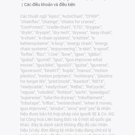
|
Các điều khoản và điều kiện
Các thuật ngữ "Apiro", "AutoChain", "CFRIP",
"chainflex", "chainge", "chains for cranes",
"ConProtect", "cradle-chain", "CTD", "drygear",
"drylin", "dryspin", "dry-tech", "dryway", "easy chain",
"e-chain", "e-chain systems", "e-ketten", "e-
kettensysteme", "e-loop", "energy chain", "energy
chain systems", "enjoyneering", "e-skin", "e-spool",
"fixflex", "flizz", "i.Cee", "ibow", "igear", "iglidur",
"igubal", "igumid", "igus", "igus improves what
moves", "igus:bike", "igusGO", "igutex", "iguverse",
"iguversum", "kineKIT", "kopla", "manus", "motion
plastics", "motion polymers", "motionary", "plastics
for longer life", "print2mold", "Rawbot", "RBTX",
"readycable", "readychain", "ReBeL", "ReCyycle",
"reguse", "robolink", "Rohbot", "savfe", "speedigus",
"superwise", "take the dryway", "tribofilament",
"tribotape", "triflex", "twisterchain", "when it moves,
igus improves", "xirodur", "xiros" and "yes" là nhãn
hiệu được bảo hộ hợp pháp của igus® SE & Co. KG
tại Cộng hoà Liên bang Đức và ở một số quốc gia
khác. Đây là danh sách không đầy đủ các nhãn
hiệu (ví dụ: đơn đăng ký nhãn hiệu đang chờ xử lý