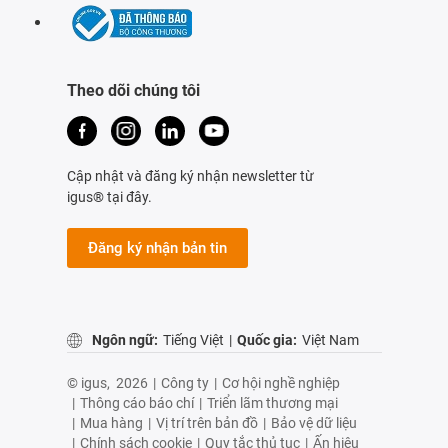
Theo dõi chúng tôi
Cập nhật và đăng ký nhận newsletter từ
igus® tại đây.
Đăng ký nhận bản tin
Ngôn ngữ:
Tiếng Việt
|
Quốc gia:
Việt Nam
© igus,
2026
|
Công ty
|
Cơ hội nghề nghiệp
|
Thông cáo báo chí
|
Triển lãm thương mại
|
Mua hàng
|
Vị trí trên bản đồ
|
Bảo vệ dữ liệu
|
Chính sách cookie
|
Quy tắc thủ tục
|
Ấn hiệu