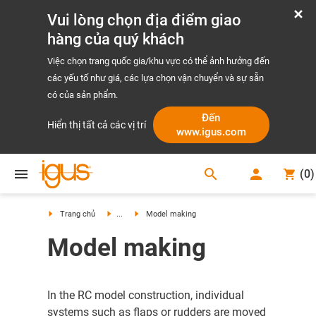
Vui lòng chọn địa điểm giao
hàng của quý khách
Việc chọn trang quốc gia/khu vực có thể ảnh hưởng đến
các yếu tố như giá, các lựa chọn vận chuyển và sự sẵn
có của sản phẩm.
Đến
Hiển thị tất cả các vị trí
www.igus.com
search
(
0
)
search
Trang chủ
...
Model making
Model making
In the RC model construction, individual
systems such as flaps or rudders are moved