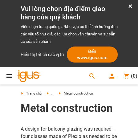
Vui lòng chọn địa điểm giao
hàng của quý khách
Việc chọn trang quốc gia/khu vực có thể ảnh hưởng đến
các yếu tố như giá, các lựa chọn vận chuyển và sự sẵn
có của sản phẩm.
Đến
Hiển thị tất cả các vị trí
www.igus.com
search
(
0
)
search
Trang chủ
...
Metal construction
Metal construction
A design for balcony glazing was required –
four glasses made of Plexiglas needed to be