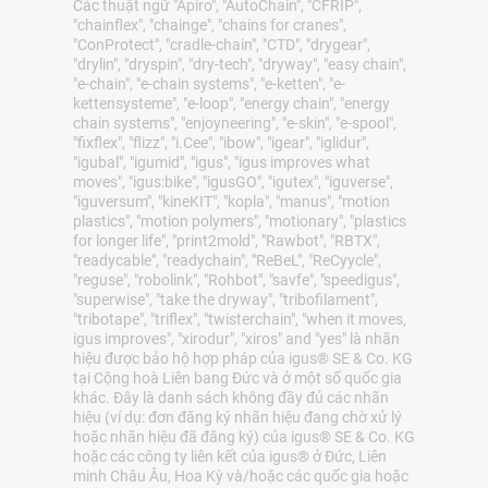
Các thuật ngữ "Apiro", "AutoChain", "CFRIP",
"chainflex", "chainge", "chains for cranes",
"ConProtect", "cradle-chain", "CTD", "drygear",
"drylin", "dryspin", "dry-tech", "dryway", "easy chain",
"e-chain", "e-chain systems", "e-ketten", "e-
kettensysteme", "e-loop", "energy chain", "energy
chain systems", "enjoyneering", "e-skin", "e-spool",
"fixflex", "flizz", "i.Cee", "ibow", "igear", "iglidur",
"igubal", "igumid", "igus", "igus improves what
moves", "igus:bike", "igusGO", "igutex", "iguverse",
"iguversum", "kineKIT", "kopla", "manus", "motion
plastics", "motion polymers", "motionary", "plastics
for longer life", "print2mold", "Rawbot", "RBTX",
"readycable", "readychain", "ReBeL", "ReCyycle",
"reguse", "robolink", "Rohbot", "savfe", "speedigus",
"superwise", "take the dryway", "tribofilament",
"tribotape", "triflex", "twisterchain", "when it moves,
igus improves", "xirodur", "xiros" and "yes" là nhãn
hiệu được bảo hộ hợp pháp của igus® SE & Co. KG
tại Cộng hoà Liên bang Đức và ở một số quốc gia
khác. Đây là danh sách không đầy đủ các nhãn
hiệu (ví dụ: đơn đăng ký nhãn hiệu đang chờ xử lý
hoặc nhãn hiệu đã đăng ký) của igus® SE & Co. KG
hoặc các công ty liên kết của igus® ở Đức, Liên
minh Châu Âu, Hoa Kỳ và/hoặc các quốc gia hoặc