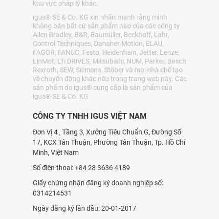
khu vực pháp lý khác.
igus® SE & Co. KG xin nhấn mạnh rằng mình
không bán bất cứ sản phẩm nào của các công ty
Allen Bradley, B&R, Baumüller, Beckhoff, Lahr,
Control Techniques, Danaher Motion, ELAU,
FAGOR, FANUC, Festo, Heidenhain, Jetter, Lenze,
LinMot, LTi DRiVES, Mitsubishi, NUM, Parker, Bosch
Rexroth, SEW, Siemens, Stöber và mọi nhà chế tạo
về chuyển động khác nêu trong trang web này. Các
sản phẩm do igus® cung cấp là sản phẩm của
igus® SE & Co. KG
CÔNG TY TNHH IGUS VIỆT NAM
Đơn Vị 4 , Tầng 3, Xưởng Tiêu Chuẩn G, Đường Số
17, KCX Tân Thuận, Phường Tân Thuận, Tp. Hồ Chí
Minh, Việt Nam
Số điện thoại: +84 28 3636 4189
Giấy chứng nhận đăng ký doanh nghiệp số:
0314214531
Ngày đăng ký lần đầu: 20-01-2017