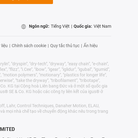
Ngôn ngữ:
Tiếng Việt
|
Quốc gia:
Việt Nam
 liệu
|
Chính sách cookie
|
Quy tắc thủ tục
|
Ấn hiệu
lin", "dryspin", "dry-tech", "dryway", "easy chain", "e-chain",
 "flizz", "i.Cee", "ibow", "igear", "iglidur", "igubal", "igumid",
, "motion polymers", "motionary", "plastics for longer life",
erwise", "take the dryway", "tribofilament", "tribotape",
E & Co. KG tại Cộng hoà Liên bang Đức và ở một số quốc gia
us® SE & Co. KG hoặc các công ty liên kết của igus® ở
ff, Lahr, Control Techniques, Danaher Motion, ELAU,
r và mọi nhà chế tạo về chuyển động khác nêu trong trang
IMITED