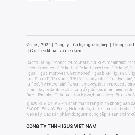
© igus,
2026
|
Công ty
|
Cơ hội nghề nghiệp
|
Thông cáo b
|
Các điều khoản và điều kiện
Các thuật ngữ "Apiro", "AutoChain", "CFRIP", "chainflex", "chai
"e-chain systems", "e-ketten", "e-kettensysteme", "e-loop", "ener
"igus", "igus improves what moves", "igus:bike", "igusGO", "ig
"print2mold", "Rawbot", "RBTX", "readycable", "readychain", "R
"triflex", "twisterchain", "when it moves, igus improves", 
khác. Đây là danh sách không đầy đủ các nhãn hiệu (ví dụ:
Đức, Liên minh Châu Âu, Hoa Kỳ và/hoặc các quốc gia hoặ
igus® SE & Co. KG xin nhấn mạnh rằng mình không bán bất 
FAGOR, FANUC, Festo, Heidenhain, Jetter, Lenze, LinMot, 
web này. Các sản phẩm do igus® cung cấp là sản phẩm củ
CÔNG TY TNHH IGUS VIỆT NAM