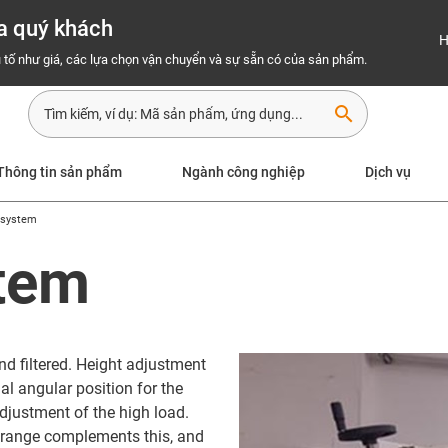
a quý khách
H
 tố như giá, các lựa chọn vận chuyển và sự sẵn có của sản phẩm.
search
Thông tin sản phẩm
Ngành công nghiệp
Dịch vụ
 system
tem
nd filtered. Height adjustment
l angular position for the
adjustment of the high load.
 range complements this, and