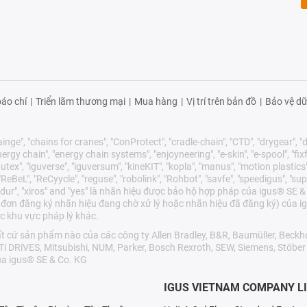
áo chí
|
Triển lãm thương mại
|
Mua hàng
|
Vị trí trên bản đồ
|
Bảo vệ dữ
nge", "chains for cranes", "ConProtect", "cradle-chain", "CTD", "drygear", "dry
gy chain", "energy chain systems", "enjoyneering", "e-skin", "e-spool", "fixflex",
utex", "iguverse", "iguversum", "kineKIT", "kopla", "manus", "motion plastics"
eBeL", "ReCyycle", "reguse", "robolink", "Rohbot", "savfe", "speedigus", "sup
"xirodur", "xiros" and "yes" là nhãn hiệu được bảo hộ hợp pháp của igus® S
 đơn đăng ký nhãn hiệu đang chờ xử lý hoặc nhãn hiệu đã đăng ký) của ig
c khu vực pháp lý khác.
cứ sản phẩm nào của các công ty Allen Bradley, B&R, Baumüller, Beckho
LTi DRiVES, Mitsubishi, NUM, Parker, Bosch Rexroth, SEW, Siemens, Stöbe
a igus® SE & Co. KG
IGUS VIETNAM COMPANY L