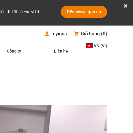
Đến www.igus.eu
iển thị tất cả các vị trí
myigus
Giỏ hàng
(
0
)
VN (VI)
Công ty
Liên hệ