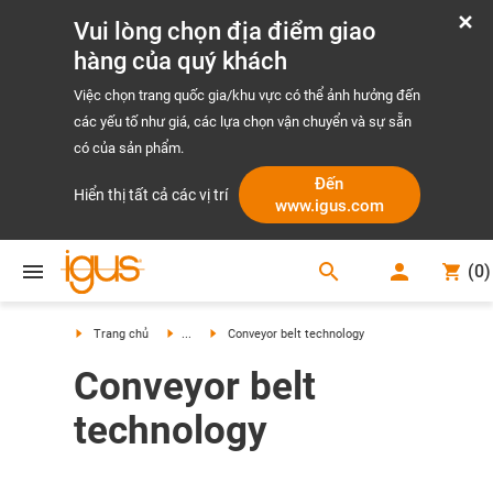
Vui lòng chọn địa điểm giao
hàng của quý khách
Việc chọn trang quốc gia/khu vực có thể ảnh hưởng đến
các yếu tố như giá, các lựa chọn vận chuyển và sự sẵn
có của sản phẩm.
Đến
Hiển thị tất cả các vị trí
www.igus.com
search
(
0
)
search
Trang chủ
...
Conveyor belt technology
Conveyor belt
technology