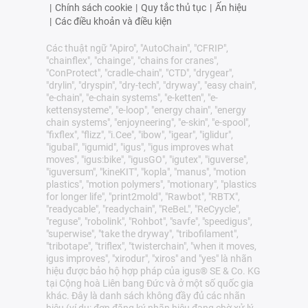
|
Chính sách cookie
|
Quy tắc thủ tục
|
Ấn hiệu
|
Các điều khoản và điều kiện
Các thuật ngữ "Apiro", "AutoChain", "CFRIP",
"chainflex", "chainge", "chains for cranes",
"ConProtect", "cradle-chain", "CTD", "drygear",
"drylin", "dryspin", "dry-tech", "dryway", "easy chain",
"e-chain", "e-chain systems", "e-ketten", "e-
kettensysteme", "e-loop", "energy chain", "energy
chain systems", "enjoyneering", "e-skin", "e-spool",
"fixflex", "flizz", "i.Cee", "ibow", "igear", "iglidur",
"igubal", "igumid", "igus", "igus improves what
moves", "igus:bike", "igusGO", "igutex", "iguverse",
"iguversum", "kineKIT", "kopla", "manus", "motion
plastics", "motion polymers", "motionary", "plastics
for longer life", "print2mold", "Rawbot", "RBTX",
"readycable", "readychain", "ReBeL", "ReCyycle",
"reguse", "robolink", "Rohbot", "savfe", "speedigus",
"superwise", "take the dryway", "tribofilament",
"tribotape", "triflex", "twisterchain", "when it moves,
igus improves", "xirodur", "xiros" and "yes" là nhãn
hiệu được bảo hộ hợp pháp của igus® SE & Co. KG
tại Cộng hoà Liên bang Đức và ở một số quốc gia
khác. Đây là danh sách không đầy đủ các nhãn