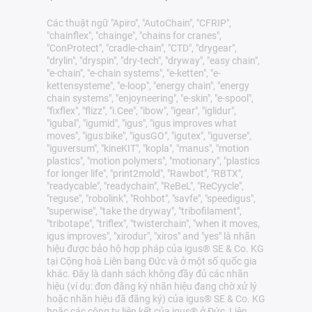
Các thuật ngữ "Apiro", "AutoChain", "CFRIP",
"chainflex", "chainge", "chains for cranes",
"ConProtect", "cradle-chain", "CTD", "drygear",
"drylin", "dryspin", "dry-tech", "dryway", "easy chain",
"e-chain", "e-chain systems", "e-ketten", "e-
kettensysteme", "e-loop", "energy chain", "energy
chain systems", "enjoyneering", "e-skin", "e-spool",
"fixflex", "flizz", "i.Cee", "ibow", "igear", "iglidur",
"igubal", "igumid", "igus", "igus improves what
moves", "igus:bike", "igusGO", "igutex", "iguverse",
"iguversum", "kineKIT", "kopla", "manus", "motion
plastics", "motion polymers", "motionary", "plastics
for longer life", "print2mold", "Rawbot", "RBTX",
"readycable", "readychain", "ReBeL", "ReCyycle",
"reguse", "robolink", "Rohbot", "savfe", "speedigus",
"superwise", "take the dryway", "tribofilament",
"tribotape", "triflex", "twisterchain", "when it moves,
igus improves", "xirodur", "xiros" and "yes" là nhãn
hiệu được bảo hộ hợp pháp của igus® SE & Co. KG
tại Cộng hoà Liên bang Đức và ở một số quốc gia
khác. Đây là danh sách không đầy đủ các nhãn
hiệu (ví dụ: đơn đăng ký nhãn hiệu đang chờ xử lý
hoặc nhãn hiệu đã đăng ký) của igus® SE & Co. KG
hoặc các công ty liên kết của igus® ở Đức, Liên