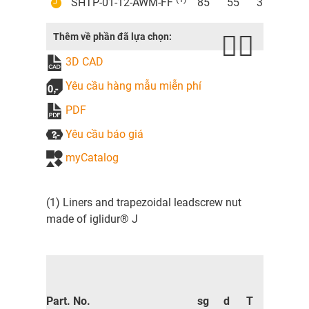
SHTP-01-12-AWM-FF
85
55
36
70
Thêm về phần đã lựa chọn:
3D CAD
Yêu cầu hàng mẫu miễn phí
PDF
Yêu cầu báo giá
myCatalog
(1) Liners and trapezoidal leadscrew nut
made of iglidur® J
Part. No.
sg
d
T
l2
d2*