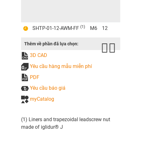
stan
(1)
SHTP-01-12-AWM-FF
M6
12
17
TR1
Thêm về phần đã lựa chọn:
3D CAD
Yêu cầu hàng mẫu miễn phí
PDF
Yêu cầu báo giá
myCatalog
(1) Liners and trapezoidal leadscrew nut
made of iglidur® J