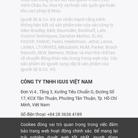
minh Châu Âu, Hoa Kỳ và/hoặc các quốc gia hoặc
khu vực pháp lý khác.
igus® SE & Co. KG xin nhấn mạnh rằng mình
không bán bất cứ sản phẩm nào của các công ty
Allen Bradley, B&R, Baumüller, Beckhoff, Lahr,
Control Techniques, Danaher Motion, ELAU,
FAGOR, FANUC, Festo, Heidenhain, Jetter, Lenze,
LinMot, LTi DRiVES, Mitsubishi, NUM, Parker, Bosch
Rexroth, SEW, Siemens, Stöber và mọi nhà chế tạo
về chuyển động khác nêu trong trang web này. Các
sản phẩm do igus® cung cấp là sản phẩm của
igus® SE & Co. KG
CÔNG TY TNHH IGUS VIỆT NAM
Đơn Vị 4 , Tầng 3, Xưởng Tiêu Chuẩn G, Đường Số
17, KCX Tân Thuận, Phường Tân Thuận, Tp. Hồ Chí
Minh, Việt Nam
Số điện thoại: +84 28 3636 4189
Giấy chứng nhận đăng ký doanh nghiệp số:
Cookies đóng vai trò quan trọng trong việc đảm
0314214531
bảo trang web hoạt động chính xác. Để mang lại
trải nghiệm duyệt web tốt nhất, igus® dùng