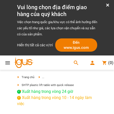
Vui lòng chọn địa điểm giao
hàng của quý khách
Việc chọn trang quốc gia/khu vực có thể ảnh hưởng đến
các yếu tố như giá, các lựa chọn vận chuyển và sự sẵn
có của sản phẩm.
Đến
Hiển thị tất cả các vị trí
www.igus.com
search
(
0
)
search
Trang chủ
...
SHTP plastic lift table with quick release
Xuất hàng trong vòng 24 giờ
Xuất hàng trong vòng 10 - 14 ngày làm
việc