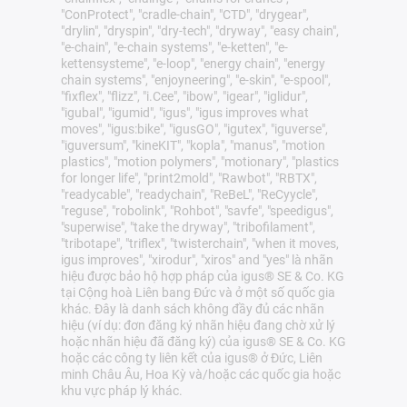
"ConProtect", "cradle-chain", "CTD", "drygear",
"drylin", "dryspin", "dry-tech", "dryway", "easy chain",
"e-chain", "e-chain systems", "e-ketten", "e-
kettensysteme", "e-loop", "energy chain", "energy
chain systems", "enjoyneering", "e-skin", "e-spool",
"fixflex", "flizz", "i.Cee", "ibow", "igear", "iglidur",
"igubal", "igumid", "igus", "igus improves what
moves", "igus:bike", "igusGO", "igutex", "iguverse",
"iguversum", "kineKIT", "kopla", "manus", "motion
plastics", "motion polymers", "motionary", "plastics
for longer life", "print2mold", "Rawbot", "RBTX",
"readycable", "readychain", "ReBeL", "ReCyycle",
"reguse", "robolink", "Rohbot", "savfe", "speedigus",
"superwise", "take the dryway", "tribofilament",
"tribotape", "triflex", "twisterchain", "when it moves,
igus improves", "xirodur", "xiros" and "yes" là nhãn
hiệu được bảo hộ hợp pháp của igus® SE & Co. KG
tại Cộng hoà Liên bang Đức và ở một số quốc gia
khác. Đây là danh sách không đầy đủ các nhãn
hiệu (ví dụ: đơn đăng ký nhãn hiệu đang chờ xử lý
hoặc nhãn hiệu đã đăng ký) của igus® SE & Co. KG
hoặc các công ty liên kết của igus® ở Đức, Liên
minh Châu Âu, Hoa Kỳ và/hoặc các quốc gia hoặc
khu vực pháp lý khác.