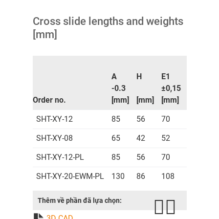
Cross slide lengths and weights
[mm]
A
H
E1
E2
l
-0.3
±0,15
±0,15
l
Order no.
[mm]
[mm]
[mm]
[mm]
SHT-XY-12
85
56
70
73
SHT-XY-08
65
42
52
56
SHT-XY-12-PL
85
56
70
73
SHT-XY-20-EWM-PL
130
86
108
115
Thêm về phần đã lựa chọn:
3D CAD