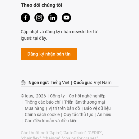
Theo dõi chúng tôi
Cập nhật và đăng ký nhận newsletter từ
igus® tại đây.
Đăng ký nhận bản tin
Ngôn ngữ:
Tiếng Việt
|
Quốc gia:
Việt Nam
© igus,
2026
|
Công ty
|
Cơ hội nghề nghiệp
|
Thông cáo báo chí
|
Triển lãm thương mại
|
Mua hàng
|
Vị trí trên bản đồ
|
Bảo vệ dữ liệu
|
Chính sách cookie
|
Quy tắc thủ tục
|
Ấn hiệu
|
Các điều khoản và điều kiện
Các thuật ngữ "Apiro", "AutoChain", "CFRIP",
"chainflex", "chainge", "chains for cranes",