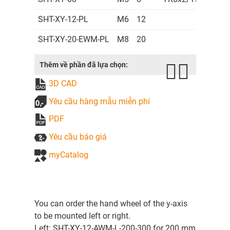
SHT-XY-12-PL
M6
12
SHT-XY-20-EWM-PL
M8
20
Thêm về phần đã lựa chọn:
3D CAD
Yêu cầu hàng mẫu miễn phí
PDF
Yêu cầu báo giá
myCatalog
You can order the hand wheel of the y-axis
to be mounted left or right.
Left: SHT-XY-12-AWM-L-200-300 for 200 mm