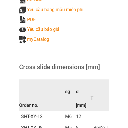
Yêu cầu hàng mẫu miễn phí
PDF
Yêu cầu báo giá
myCatalog
Cross slide dimensions [mm]
sg
d
T
Order no.
[mm]
SHT-XY-12
M6
12
SHT-XY-08
M5
8
TR6x2/TR6,35x2,