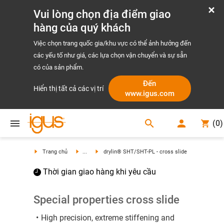
Vui lòng chọn địa điểm giao
hàng của quý khách
Việc chọn trang quốc gia/khu vực có thể ảnh hưởng đến
các yếu tố như giá, các lựa chọn vận chuyển và sự sẵn
có của sản phẩm.
Đến
Hiển thị tất cả các vị trí
www.igus.com
search
(
0
)
search
Trang chủ
...
drylin® SHT/SHT-PL - cross slide
Thời gian giao hàng khi yêu cầu
Special properties cross slide
High precision, extreme stiffening and