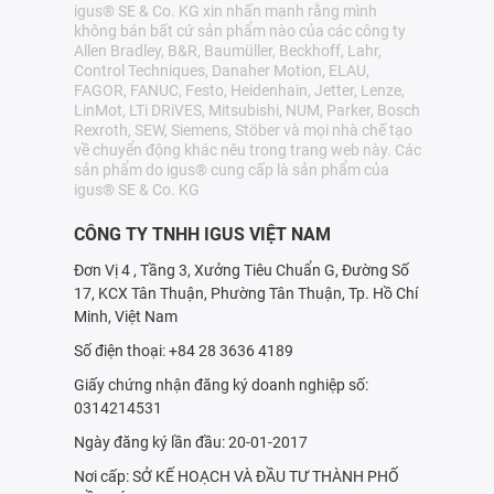
igus® SE & Co. KG xin nhấn mạnh rằng mình
không bán bất cứ sản phẩm nào của các công ty
Allen Bradley, B&R, Baumüller, Beckhoff, Lahr,
Control Techniques, Danaher Motion, ELAU,
FAGOR, FANUC, Festo, Heidenhain, Jetter, Lenze,
LinMot, LTi DRiVES, Mitsubishi, NUM, Parker, Bosch
Rexroth, SEW, Siemens, Stöber và mọi nhà chế tạo
về chuyển động khác nêu trong trang web này. Các
sản phẩm do igus® cung cấp là sản phẩm của
igus® SE & Co. KG
CÔNG TY TNHH IGUS VIỆT NAM
Đơn Vị 4 , Tầng 3, Xưởng Tiêu Chuẩn G, Đường Số
17, KCX Tân Thuận, Phường Tân Thuận, Tp. Hồ Chí
Minh, Việt Nam
Số điện thoại: +84 28 3636 4189
Giấy chứng nhận đăng ký doanh nghiệp số:
0314214531
Ngày đăng ký lần đầu: 20-01-2017
Nơi cấp: SỞ KẾ HOẠCH VÀ ÐẦU TƯ THÀNH PHỐ