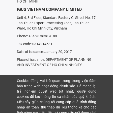
HỒ CHÍ MINH
IGUS VIETNAM COMPANY LIMITED
Unit 4, 3rd Floor, Standard Factory G, Street No. 17,
Tan Thuan Export Processing Zone, Tan Thuan
Ward, Ho Chi Minh City, Vietnam
Phone: +84 28 3636 4189
Tax code: 0314214531
Date of issuance: January 20, 2017
Place of issuance: DEPARTMENT OF PLANNING
AND INVESTMENT OF HO CHI MINH CITY
Cookies đóng vai trò quan trọng trong việc đảm
bảo trang web hoạt động chính xác. Để mang lại
trải nghiệm duyệt web tốt nhất, igus® dùng
cookies để lưu thông tin cá nhân của quý khách.
Điều này giúp chúng tôi cung cấp quá trình đăng
nhập an toàn, thu thập dữ liệu thống kê cho các
tính năng web tiên tiến và cung cấp nội dung phù