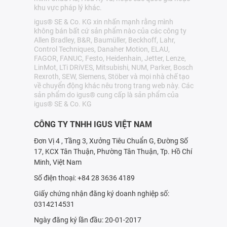
khu vực pháp lý khác.
igus® SE & Co. KG xin nhấn mạnh rằng mình
không bán bất cứ sản phẩm nào của các công ty
Allen Bradley, B&R, Baumüller, Beckhoff, Lahr,
Control Techniques, Danaher Motion, ELAU,
FAGOR, FANUC, Festo, Heidenhain, Jetter, Lenze,
LinMot, LTi DRiVES, Mitsubishi, NUM, Parker, Bosch
Rexroth, SEW, Siemens, Stöber và mọi nhà chế tạo
về chuyển động khác nêu trong trang web này. Các
sản phẩm do igus® cung cấp là sản phẩm của
igus® SE & Co. KG
CÔNG TY TNHH IGUS VIỆT NAM
Đơn Vị 4 , Tầng 3, Xưởng Tiêu Chuẩn G, Đường Số
17, KCX Tân Thuận, Phường Tân Thuận, Tp. Hồ Chí
Minh, Việt Nam
Số điện thoại: +84 28 3636 4189
Giấy chứng nhận đăng ký doanh nghiệp số:
0314214531
Ngày đăng ký lần đầu: 20-01-2017