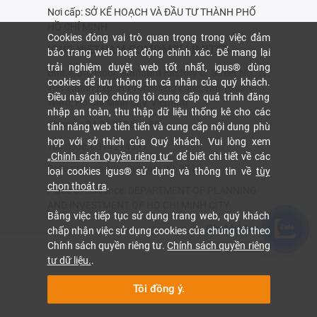
Nơi cấp: SỞ KẾ HOẠCH VÀ ÐẦU TƯ THÀNH PHỐ
HỒ CHÍ MINH
Cookies đóng vai trò quan trọng trong việc đảm
IGUS VIETNAM COMPANY LIMITED
bảo trang web hoạt động chính xác. Để mang lại
trải nghiệm duyệt web tốt nhất, igus® dùng
Unit 4, 3rd Floor, Standard Factory G, Street No. 17,
cookies để lưu thông tin cá nhân của quý khách.
Tan Thuan Export Processing Zone, Tan Thuan
Điều này giúp chúng tôi cung cấp quá trình đăng
Ward, Ho Chi Minh City, Vietnam
nhập an toàn, thu thập dữ liệu thống kê cho các
Phone: +84 28 3636 4189
tính năng web tiên tiến và cung cấp nội dung phù
hợp với sở thích của Quý khách. Vui lòng xem
Tax code: 0314214531
„Chính sách Quyền riêng tư“
để biết chi tiết về các
Date of issuance: January 20, 2017
loại cookies igus® sử dụng và thông tin về
tùy
chọn thoát ra
.
Place of issuance: DEPARTMENT OF PLANNING
AND INVESTMENT OF HO CHI MINH CITY
Bằng việc tiếp tục sử dụng trang web, quý khách
Chat hỗ trợ
chấp nhận việc sử dụng cookies của chúng tôi theo
Chính sách quyền riêng tư.
Chính sách quyền riêng
tư dữ liệu.
.
Tôi đồng ý.