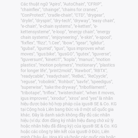
Các thuật ngữ "Apiro", "AutoChain", "CFRIP",
"chainflex", "chainge", "chains for cranes",
"ConProtect", "cradle-chain", "CTD", "drygear",
"drylin", "dryspin", "dry-tech", "dryway", "easy chain",
"e-chain", "e-chain systems", "e-ketten", "e-
kettensysteme", "e-loop", "energy chain", "energy
chain systems", "enjoyneering", "e-skin", "e-spool",
"fixflex", "flizz", "i.Cee", "ibow", "igear", "iglidur",
"igubal", "igumid", "igus", "igus improves what
moves", "igus:bike", "igusGO", "igutex", "iguverse",
"iguversum", "kineKIT", "kopla", "manus", "motion
plastics", "motion polymers", "motionary", "plastics
for longer life", "print2mold", "Rawbot", "RBTX",
"readycable", "readychain", "ReBeL", "ReCyycle",
"reguse", "robolink", "Rohbot", "savfe", "speedigus",
"superwise", "take the dryway", "tribofilament",
"tribotape", "triflex", "twisterchain", "when it moves,
igus improves", "xirodur", "xiros" and "yes" là nhãn
hiệu được bảo hộ hợp pháp của igus® SE & Co. KG
tại Cộng hoà Liên bang Đức và ở một số quốc gia
khác. Đây là danh sách không đầy đủ các nhãn
hiệu (ví dụ: đơn đăng ký nhãn hiệu đang chờ xử lý
hoặc nhãn hiệu đã đăng ký) của igus® SE & Co. KG
hoặc các công ty liên kết của igus® ở Đức, Liên
minh Châu Âu, Hoa Kỳ và/hoặc các quốc gia hoặc