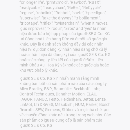
for longer life", "print2mold", "Rawbot", "RBTX",
"readycable", "readychain", "ReBeL", "ReCyycle",
"reguse", "robolink", "Rohbot", "savfe", "speedigus",
"superwise", "take the dryway", "tribofilament",
"tribotape", "triflex", "twisterchain", "when it moves,
igus improves", "xirodur", "xiros" and "yes" là nhãn
hiệu được bảo hộ hợp pháp của igus® SE & Co. KG
tại Cộng hoà Liên bang Đức và ở một số quốc gia
khác. Đây là danh sách không đầy đủ các nhãn
hiệu (ví dụ: đơn đăng ký nhãn hiệu đang chờ xử lý
hoặc nhãn hiệu đã đăng ký) của igus® SE & Co. KG
hoặc các công ty liên kết của igus® ở Đức, Liên
minh Châu Âu, Hoa Kỳ và/hoặc các quốc gia hoặc
khu vực pháp lý khác.
igus® SE & Co. KG xin nhấn mạnh rằng mình
không bán bất cứ sản phẩm nào của các công ty
Allen Bradley, B&R, Baumüller, Beckhoff, Lahr,
Control Techniques, Danaher Motion, ELAU,
FAGOR, FANUC, Festo, Heidenhain, Jetter, Lenze,
LinMot, LTi DRiVES, Mitsubishi, NUM, Parker, Bosch
Rexroth, SEW, Siemens, Stöber và mọi nhà chế tạo
về chuyển động khác nêu trong trang web này. Các
sản phẩm do igus® cung cấp là sản phẩm của
igus® SE & Co. KG