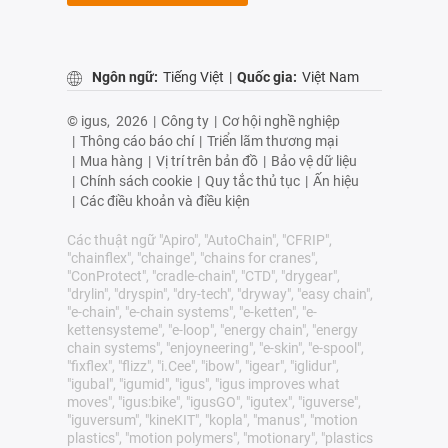
Ngôn ngữ:
Tiếng Việt
|
Quốc gia:
Việt Nam
© igus,
2026
|
Công ty
|
Cơ hội nghề nghiệp
|
Thông cáo báo chí
|
Triển lãm thương mại
|
Mua hàng
|
Vị trí trên bản đồ
|
Bảo vệ dữ liệu
|
Chính sách cookie
|
Quy tắc thủ tục
|
Ấn hiệu
|
Các điều khoản và điều kiện
Các thuật ngữ "Apiro", "AutoChain", "CFRIP",
"chainflex", "chainge", "chains for cranes",
"ConProtect", "cradle-chain", "CTD", "drygear",
"drylin", "dryspin", "dry-tech", "dryway", "easy chain",
"e-chain", "e-chain systems", "e-ketten", "e-
kettensysteme", "e-loop", "energy chain", "energy
chain systems", "enjoyneering", "e-skin", "e-spool",
"fixflex", "flizz", "i.Cee", "ibow", "igear", "iglidur",
"igubal", "igumid", "igus", "igus improves what
moves", "igus:bike", "igusGO", "igutex", "iguverse",
"iguversum", "kineKIT", "kopla", "manus", "motion
plastics", "motion polymers", "motionary", "plastics