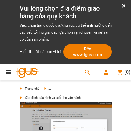
Vui lòng chọn địa điểm giao
hàng của quý khách
Việc chọn trang quốc gia/khu vực có thể ảnh hưởng đến
các yếu tố như giá, các lựa chọn vận chuyển và sự sẵn
có của sản phẩm.
Đến
Hiển thị tất cả các vị trí
www.igus.com
search
(
0
)
search
Trang chủ
...
Xác định cấu hình và tuổi thọ vận hành