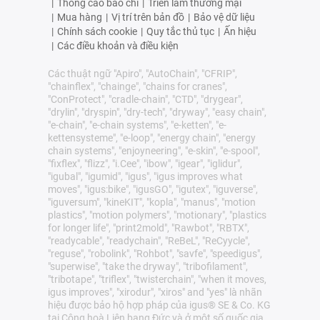
|
Thông cáo báo chí
|
Triển lãm thương mại
|
Mua hàng
|
Vị trí trên bản đồ
|
Bảo vệ dữ liệu
|
Chính sách cookie
|
Quy tắc thủ tục
|
Ấn hiệu
|
Các điều khoản và điều kiện
Các thuật ngữ "Apiro", "AutoChain", "CFRIP",
"chainflex", "chainge", "chains for cranes",
"ConProtect", "cradle-chain", "CTD", "drygear",
"drylin", "dryspin", "dry-tech", "dryway", "easy chain",
"e-chain", "e-chain systems", "e-ketten", "e-
kettensysteme", "e-loop", "energy chain", "energy
chain systems", "enjoyneering", "e-skin", "e-spool",
"fixflex", "flizz", "i.Cee", "ibow", "igear", "iglidur",
"igubal", "igumid", "igus", "igus improves what
moves", "igus:bike", "igusGO", "igutex", "iguverse",
"iguversum", "kineKIT", "kopla", "manus", "motion
plastics", "motion polymers", "motionary", "plastics
for longer life", "print2mold", "Rawbot", "RBTX",
"readycable", "readychain", "ReBeL", "ReCyycle",
"reguse", "robolink", "Rohbot", "savfe", "speedigus",
"superwise", "take the dryway", "tribofilament",
"tribotape", "triflex", "twisterchain", "when it moves,
igus improves", "xirodur", "xiros" and "yes" là nhãn
hiệu được bảo hộ hợp pháp của igus® SE & Co. KG
tại Cộng hoà Liên bang Đức và ở một số quốc gia