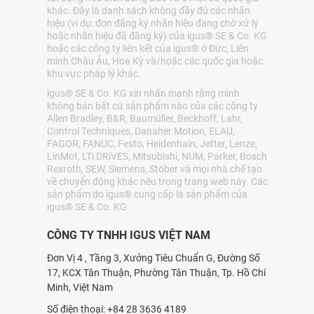
khác. Đây là danh sách không đầy đủ các nhãn
hiệu (ví dụ: đơn đăng ký nhãn hiệu đang chờ xử lý
hoặc nhãn hiệu đã đăng ký) của igus® SE & Co. KG
hoặc các công ty liên kết của igus® ở Đức, Liên
minh Châu Âu, Hoa Kỳ và/hoặc các quốc gia hoặc
khu vực pháp lý khác.
igus® SE & Co. KG xin nhấn mạnh rằng mình
không bán bất cứ sản phẩm nào của các công ty
Allen Bradley, B&R, Baumüller, Beckhoff, Lahr,
Control Techniques, Danaher Motion, ELAU,
FAGOR, FANUC, Festo, Heidenhain, Jetter, Lenze,
LinMot, LTi DRiVES, Mitsubishi, NUM, Parker, Bosch
Rexroth, SEW, Siemens, Stöber và mọi nhà chế tạo
về chuyển động khác nêu trong trang web này. Các
sản phẩm do igus® cung cấp là sản phẩm của
igus® SE & Co. KG
CÔNG TY TNHH IGUS VIỆT NAM
Đơn Vị 4 , Tầng 3, Xưởng Tiêu Chuẩn G, Đường Số
17, KCX Tân Thuận, Phường Tân Thuận, Tp. Hồ Chí
Minh, Việt Nam
Số điện thoại: +84 28 3636 4189