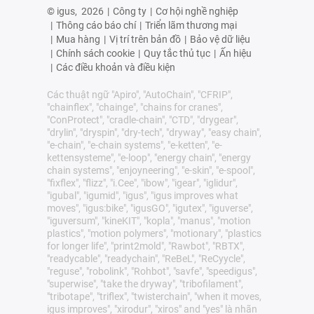
© igus,
2026
|
Công ty
|
Cơ hội nghề nghiệp
|
Thông cáo báo chí
|
Triển lãm thương mại
|
Mua hàng
|
Vị trí trên bản đồ
|
Bảo vệ dữ liệu
|
Chính sách cookie
|
Quy tắc thủ tục
|
Ấn hiệu
|
Các điều khoản và điều kiện
Các thuật ngữ "Apiro", "AutoChain", "CFRIP",
"chainflex", "chainge", "chains for cranes",
"ConProtect", "cradle-chain", "CTD", "drygear",
"drylin", "dryspin", "dry-tech", "dryway", "easy chain",
"e-chain", "e-chain systems", "e-ketten", "e-
kettensysteme", "e-loop", "energy chain", "energy
chain systems", "enjoyneering", "e-skin", "e-spool",
"fixflex", "flizz", "i.Cee", "ibow", "igear", "iglidur",
"igubal", "igumid", "igus", "igus improves what
moves", "igus:bike", "igusGO", "igutex", "iguverse",
"iguversum", "kineKIT", "kopla", "manus", "motion
plastics", "motion polymers", "motionary", "plastics
for longer life", "print2mold", "Rawbot", "RBTX",
"readycable", "readychain", "ReBeL", "ReCyycle",
"reguse", "robolink", "Rohbot", "savfe", "speedigus",
"superwise", "take the dryway", "tribofilament",
"tribotape", "triflex", "twisterchain", "when it moves,
igus improves", "xirodur", "xiros" and "yes" là nhãn