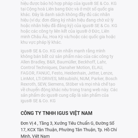
hiệu được bảo hộ hợp pháp của igus® SE & Co. KG
tại Cộng hoà Liên bang Đức và ở một số quốc gia
khác. Đây là danh sách không đầy đủ các nhãn
hiệu (ví dụ: đơn đăng ký nhãn hiệu đang chờ xử lý
hoặc nhãn hiệu đã đăng ký) của igus® SE & Co. KG
hoặc các công ty liên kết của igus® ở Đức, Liên
minh Châu Âu, Hoa Kỳ và/hoặc các quốc gia hoặc
khu vực pháp lý khác.
igus® SE & Co. KG xin nhấn mạnh rằng mình
không bán bất cứ sản phẩm nào của các công ty
Allen Bradley, B&R, Baumüller, Beckhoff, Lahr,
Control Techniques, Danaher Motion, ELAU,
FAGOR, FANUC, Festo, Heidenhain, Jetter, Lenze,
LinMot, LTi DRiVES, Mitsubishi, NUM, Parker, Bosch
Rexroth, SEW, Siemens, Stöber và mọi nhà chế tạo
về chuyển động khác nêu trong trang web này. Các
sản phẩm do igus® cung cấp là sản phẩm của
igus® SE & Co. KG
CÔNG TY TNHH IGUS VIỆT NAM
Đơn Vị 4 , Tầng 3, Xưởng Tiêu Chuẩn G, Đường Số
17, KCX Tân Thuận, Phường Tân Thuận, Tp. Hồ Chí
Minh, Việt Nam