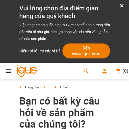
Vui lòng chọn địa điểm giao
hàng của quý khách
Việc chọn trang quốc gia/khu vực có thể ảnh hưởng đến
các yếu tố như giá, các lựa chọn vận chuyển và sự sẵn
có của sản phẩm.
Đến
Hiển thị tất cả các vị trí
www.igus.com
search
(
0
)
search
Trang chủ
...
Tư vấn
Bạn có bất kỳ câu
hỏi về sản phẩm
của chúng tôi?