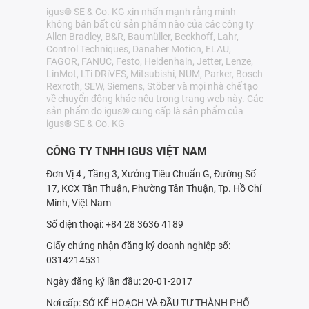
igus® SE & Co. KG xin nhấn mạnh rằng mình
không bán bất cứ sản phẩm nào của các công ty
Allen Bradley, B&R, Baumüller, Beckhoff, Lahr,
Control Techniques, Danaher Motion, ELAU,
FAGOR, FANUC, Festo, Heidenhain, Jetter, Lenze,
LinMot, LTi DRiVES, Mitsubishi, NUM, Parker, Bosch
Rexroth, SEW, Siemens, Stöber và mọi nhà chế tạo
về chuyển động khác nêu trong trang web này. Các
sản phẩm do igus® cung cấp là sản phẩm của
igus® SE & Co. KG
CÔNG TY TNHH IGUS VIỆT NAM
Đơn Vị 4 , Tầng 3, Xưởng Tiêu Chuẩn G, Đường Số
17, KCX Tân Thuận, Phường Tân Thuận, Tp. Hồ Chí
Minh, Việt Nam
Số điện thoại: +84 28 3636 4189
Giấy chứng nhận đăng ký doanh nghiệp số:
0314214531
Ngày đăng ký lần đầu: 20-01-2017
Nơi cấp: SỞ KẾ HOẠCH VÀ ÐẦU TƯ THÀNH PHỐ