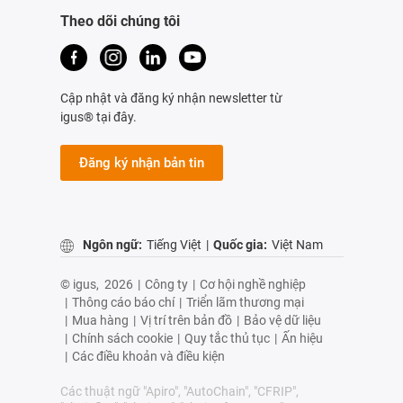
Theo dõi chúng tôi
Cập nhật và đăng ký nhận newsletter từ
igus® tại đây.
Đăng ký nhận bản tin
Ngôn ngữ:
Tiếng Việt
|
Quốc gia:
Việt Nam
© igus,
2026
|
Công ty
|
Cơ hội nghề nghiệp
|
Thông cáo báo chí
|
Triển lãm thương mại
|
Mua hàng
|
Vị trí trên bản đồ
|
Bảo vệ dữ liệu
|
Chính sách cookie
|
Quy tắc thủ tục
|
Ấn hiệu
|
Các điều khoản và điều kiện
Các thuật ngữ "Apiro", "AutoChain", "CFRIP",