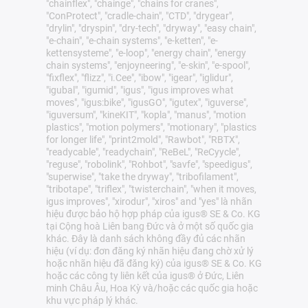
"chainflex", "chainge", "chains for cranes",
"ConProtect", "cradle-chain", "CTD", "drygear",
"drylin", "dryspin", "dry-tech", "dryway", "easy chain",
"e-chain", "e-chain systems", "e-ketten", "e-
kettensysteme", "e-loop", "energy chain", "energy
chain systems", "enjoyneering", "e-skin", "e-spool",
"fixflex", "flizz", "i.Cee", "ibow", "igear", "iglidur",
"igubal", "igumid", "igus", "igus improves what
moves", "igus:bike", "igusGO", "igutex", "iguverse",
"iguversum", "kineKIT", "kopla", "manus", "motion
plastics", "motion polymers", "motionary", "plastics
for longer life", "print2mold", "Rawbot", "RBTX",
"readycable", "readychain", "ReBeL", "ReCyycle",
"reguse", "robolink", "Rohbot", "savfe", "speedigus",
"superwise", "take the dryway", "tribofilament",
"tribotape", "triflex", "twisterchain", "when it moves,
igus improves", "xirodur", "xiros" and "yes" là nhãn
hiệu được bảo hộ hợp pháp của igus® SE & Co. KG
tại Cộng hoà Liên bang Đức và ở một số quốc gia
khác. Đây là danh sách không đầy đủ các nhãn
hiệu (ví dụ: đơn đăng ký nhãn hiệu đang chờ xử lý
hoặc nhãn hiệu đã đăng ký) của igus® SE & Co. KG
hoặc các công ty liên kết của igus® ở Đức, Liên
minh Châu Âu, Hoa Kỳ và/hoặc các quốc gia hoặc
khu vực pháp lý khác.