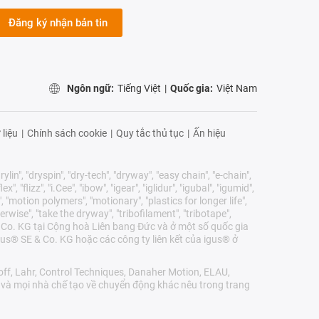
Đăng ký nhận bản tin
Ngôn ngữ:
Tiếng Việt
|
Quốc gia:
Việt Nam
 liệu
|
Chính sách cookie
|
Quy tắc thủ tục
|
Ấn hiệu
lin", "dryspin", "dry-tech", "dryway", "easy chain", "e-chain",
 "flizz", "i.Cee", "ibow", "igear", "iglidur", "igubal", "igumid",
, "motion polymers", "motionary", "plastics for longer life",
erwise", "take the dryway", "tribofilament", "tribotape",
E & Co. KG tại Cộng hoà Liên bang Đức và ở một số quốc gia
us® SE & Co. KG hoặc các công ty liên kết của igus® ở
ff, Lahr, Control Techniques, Danaher Motion, ELAU,
r và mọi nhà chế tạo về chuyển động khác nêu trong trang