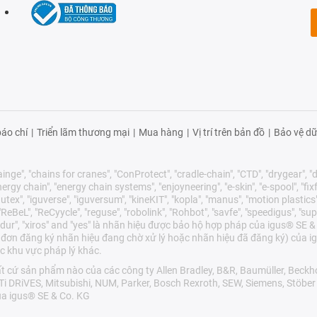
áo chí
|
Triển lãm thương mại
|
Mua hàng
|
Vị trí trên bản đồ
|
Bảo vệ dữ
nge", "chains for cranes", "ConProtect", "cradle-chain", "CTD", "drygear", "dry
gy chain", "energy chain systems", "enjoyneering", "e-skin", "e-spool", "fixflex",
utex", "iguverse", "iguversum", "kineKIT", "kopla", "manus", "motion plastics"
eBeL", "ReCyycle", "reguse", "robolink", "Rohbot", "savfe", "speedigus", "sup
"xirodur", "xiros" and "yes" là nhãn hiệu được bảo hộ hợp pháp của igus® S
 đơn đăng ký nhãn hiệu đang chờ xử lý hoặc nhãn hiệu đã đăng ký) của ig
c khu vực pháp lý khác.
cứ sản phẩm nào của các công ty Allen Bradley, B&R, Baumüller, Beckho
LTi DRiVES, Mitsubishi, NUM, Parker, Bosch Rexroth, SEW, Siemens, Stöbe
a igus® SE & Co. KG