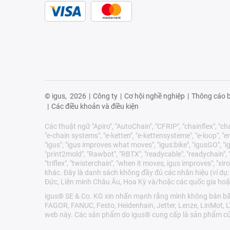
© igus,
2026
|
Công ty
|
Cơ hội nghề nghiệp
|
Thông cáo b
|
Các điều khoản và điều kiện
Các thuật ngữ "Apiro", "AutoChain", "CFRIP", "chainflex", "chai
"e-chain systems", "e-ketten", "e-kettensysteme", "e-loop", "ener
"igus", "igus improves what moves", "igus:bike", "igusGO", "ig
"print2mold", "Rawbot", "RBTX", "readycable", "readychain", "R
"triflex", "twisterchain", "when it moves, igus improves", 
khác. Đây là danh sách không đầy đủ các nhãn hiệu (ví dụ:
Đức, Liên minh Châu Âu, Hoa Kỳ và/hoặc các quốc gia hoặ
igus® SE & Co. KG xin nhấn mạnh rằng mình không bán bất 
FAGOR, FANUC, Festo, Heidenhain, Jetter, Lenze, LinMot, 
web này. Các sản phẩm do igus® cung cấp là sản phẩm củ