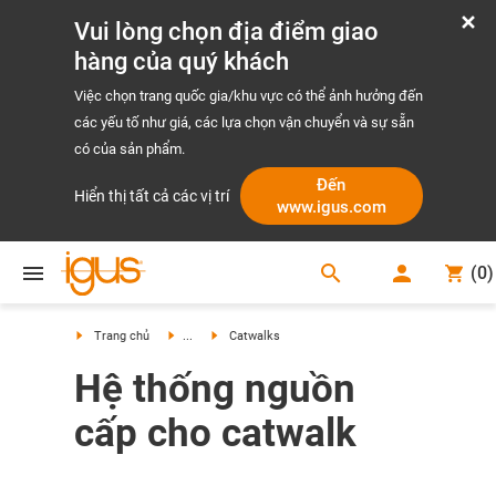
Vui lòng chọn địa điểm giao
hàng của quý khách
Việc chọn trang quốc gia/khu vực có thể ảnh hưởng đến
các yếu tố như giá, các lựa chọn vận chuyển và sự sẵn
có của sản phẩm.
Đến
Hiển thị tất cả các vị trí
www.igus.com
search
(
0
)
search
Trang chủ
...
Catwalks
Hệ thống nguồn
cấp cho catwalk