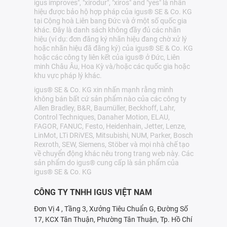
igus improves", "xirodur", "xiros" and "yes" là nhãn
hiệu được bảo hộ hợp pháp của igus® SE & Co. KG
tại Cộng hoà Liên bang Đức và ở một số quốc gia
khác. Đây là danh sách không đầy đủ các nhãn
hiệu (ví dụ: đơn đăng ký nhãn hiệu đang chờ xử lý
hoặc nhãn hiệu đã đăng ký) của igus® SE & Co. KG
hoặc các công ty liên kết của igus® ở Đức, Liên
minh Châu Âu, Hoa Kỳ và/hoặc các quốc gia hoặc
khu vực pháp lý khác.
igus® SE & Co. KG xin nhấn mạnh rằng mình
không bán bất cứ sản phẩm nào của các công ty
Allen Bradley, B&R, Baumüller, Beckhoff, Lahr,
Control Techniques, Danaher Motion, ELAU,
FAGOR, FANUC, Festo, Heidenhain, Jetter, Lenze,
LinMot, LTi DRiVES, Mitsubishi, NUM, Parker, Bosch
Rexroth, SEW, Siemens, Stöber và mọi nhà chế tạo
về chuyển động khác nêu trong trang web này. Các
sản phẩm do igus® cung cấp là sản phẩm của
igus® SE & Co. KG
CÔNG TY TNHH IGUS VIỆT NAM
Đơn Vị 4 , Tầng 3, Xưởng Tiêu Chuẩn G, Đường Số
17, KCX Tân Thuận, Phường Tân Thuận, Tp. Hồ Chí