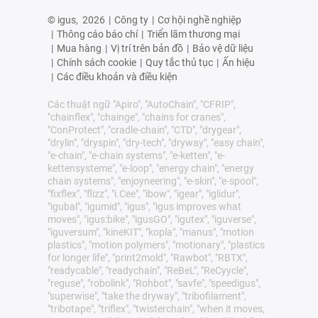
© igus,
2026
|
Công ty
|
Cơ hội nghề nghiệp
|
Thông cáo báo chí
|
Triển lãm thương mại
|
Mua hàng
|
Vị trí trên bản đồ
|
Bảo vệ dữ liệu
|
Chính sách cookie
|
Quy tắc thủ tục
|
Ấn hiệu
|
Các điều khoản và điều kiện
Các thuật ngữ "Apiro", "AutoChain", "CFRIP",
"chainflex", "chainge", "chains for cranes",
"ConProtect", "cradle-chain", "CTD", "drygear",
"drylin", "dryspin", "dry-tech", "dryway", "easy chain",
"e-chain", "e-chain systems", "e-ketten", "e-
kettensysteme", "e-loop", "energy chain", "energy
chain systems", "enjoyneering", "e-skin", "e-spool",
"fixflex", "flizz", "i.Cee", "ibow", "igear", "iglidur",
"igubal", "igumid", "igus", "igus improves what
moves", "igus:bike", "igusGO", "igutex", "iguverse",
"iguversum", "kineKIT", "kopla", "manus", "motion
plastics", "motion polymers", "motionary", "plastics
for longer life", "print2mold", "Rawbot", "RBTX",
"readycable", "readychain", "ReBeL", "ReCyycle",
"reguse", "robolink", "Rohbot", "savfe", "speedigus",
"superwise", "take the dryway", "tribofilament",
"tribotape", "triflex", "twisterchain", "when it moves,