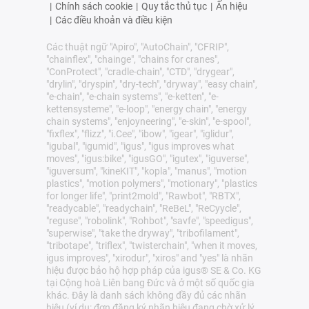
|
Chính sách cookie
|
Quy tắc thủ tục
|
Ấn hiệu
|
Các điều khoản và điều kiện
Các thuật ngữ "Apiro", "AutoChain", "CFRIP",
"chainflex", "chainge", "chains for cranes",
"ConProtect", "cradle-chain", "CTD", "drygear",
"drylin", "dryspin", "dry-tech", "dryway", "easy chain",
"e-chain", "e-chain systems", "e-ketten", "e-
kettensysteme", "e-loop", "energy chain", "energy
chain systems", "enjoyneering", "e-skin", "e-spool",
"fixflex", "flizz", "i.Cee", "ibow", "igear", "iglidur",
"igubal", "igumid", "igus", "igus improves what
moves", "igus:bike", "igusGO", "igutex", "iguverse",
"iguversum", "kineKIT", "kopla", "manus", "motion
plastics", "motion polymers", "motionary", "plastics
for longer life", "print2mold", "Rawbot", "RBTX",
"readycable", "readychain", "ReBeL", "ReCyycle",
"reguse", "robolink", "Rohbot", "savfe", "speedigus",
"superwise", "take the dryway", "tribofilament",
"tribotape", "triflex", "twisterchain", "when it moves,
igus improves", "xirodur", "xiros" and "yes" là nhãn
hiệu được bảo hộ hợp pháp của igus® SE & Co. KG
tại Cộng hoà Liên bang Đức và ở một số quốc gia
khác. Đây là danh sách không đầy đủ các nhãn
hiệu (ví dụ: đơn đăng ký nhãn hiệu đang chờ xử lý