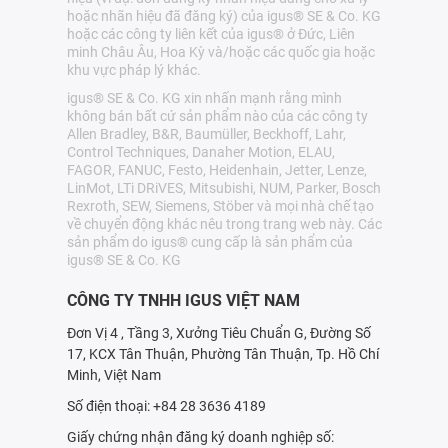
hoặc nhãn hiệu đã đăng ký) của igus® SE & Co. KG
hoặc các công ty liên kết của igus® ở Đức, Liên
minh Châu Âu, Hoa Kỳ và/hoặc các quốc gia hoặc
khu vực pháp lý khác.
igus® SE & Co. KG xin nhấn mạnh rằng mình
không bán bất cứ sản phẩm nào của các công ty
Allen Bradley, B&R, Baumüller, Beckhoff, Lahr,
Control Techniques, Danaher Motion, ELAU,
FAGOR, FANUC, Festo, Heidenhain, Jetter, Lenze,
LinMot, LTi DRiVES, Mitsubishi, NUM, Parker, Bosch
Rexroth, SEW, Siemens, Stöber và mọi nhà chế tạo
về chuyển động khác nêu trong trang web này. Các
sản phẩm do igus® cung cấp là sản phẩm của
igus® SE & Co. KG
CÔNG TY TNHH IGUS VIỆT NAM
Đơn Vị 4 , Tầng 3, Xưởng Tiêu Chuẩn G, Đường Số
17, KCX Tân Thuận, Phường Tân Thuận, Tp. Hồ Chí
Minh, Việt Nam
Số điện thoại: +84 28 3636 4189
Giấy chứng nhận đăng ký doanh nghiệp số: