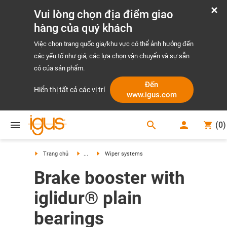
Vui lòng chọn địa điểm giao
hàng của quý khách
Việc chọn trang quốc gia/khu vực có thể ảnh hưởng đến
các yếu tố như giá, các lựa chọn vận chuyển và sự sẵn
có của sản phẩm.
Đến
Hiển thị tất cả các vị trí
www.igus.com
search
(
0
)
search
Trang chủ
...
Wiper systems
Brake booster with
iglidur® plain
bearings