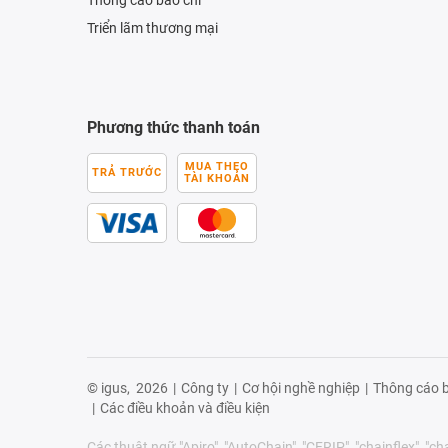
Triển lãm thương mại
Phương thức thanh toán
MUA THEO
TRẢ TRƯỚC
TÀI KHOẢN
© igus,
2026
|
Công ty
|
Cơ hội nghề nghiệp
|
Thông cáo b
|
Các điều khoản và điều kiện
Các thuật ngữ "Apiro", "AutoChain", "CFRIP", "chainflex", "chai