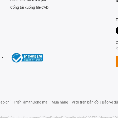
Cổng tải xuống file CAD
T
C
i
áo chí
|
Triển lãm thương mại
|
Mua hàng
|
Vị trí trên bản đồ
|
Bảo vệ dữ
nge", "chains for cranes", "ConProtect", "cradle-chain", "CTD", "drygear", "dry