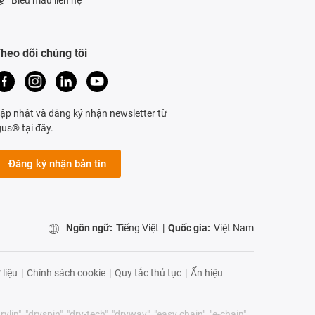
heo dõi chúng tôi
ập nhật và đăng ký nhận newsletter từ
gus® tại đây.
Đăng ký nhận bản tin
Ngôn ngữ:
Tiếng Việt
|
Quốc gia:
Việt Nam
 liệu
|
Chính sách cookie
|
Quy tắc thủ tục
|
Ấn hiệu
lin", "dryspin", "dry-tech", "dryway", "easy chain", "e-chain",