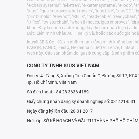
"e-chain systems", "e-ketten", "e-kettensysteme", "e-loop", "ener
"igus", "igus improves what moves", "igus:bike", "igusGO", "ig
"print2mold", "Rawbot", "RBTX", "readycable", "readychain", "R
"triflex", "twisterchain", "when it moves, igus improves", 
khác. Đây là danh sách không đầy đủ các nhãn hiệu (ví dụ:
Đức, Liên minh Châu Âu, Hoa Kỳ và/hoặc các quốc gia hoặ
igus® SE & Co. KG xin nhấn mạnh rằng mình không bán bất 
FAGOR, FANUC, Festo, Heidenhain, Jetter, Lenze, LinMot, 
web này. Các sản phẩm do igus® cung cấp là sản phẩm củ
CÔNG TY TNHH IGUS VIỆT NAM
Đơn Vị 4 , Tầng 3, Xưởng Tiêu Chuẩn G, Đường Số 17, KC
Tp. Hồ Chí Minh, Việt Nam
Số điện thoại: +84 28 3636 4189
Giấy chứng nhận đăng ký doanh nghiệp số: 0314214531
Ngày đăng ký lần đầu: 20-01-2017
Nơi cấp: SỞ KẾ HOẠCH VÀ ÐẦU TƯ THÀNH PHỐ HỒ CHÍ M