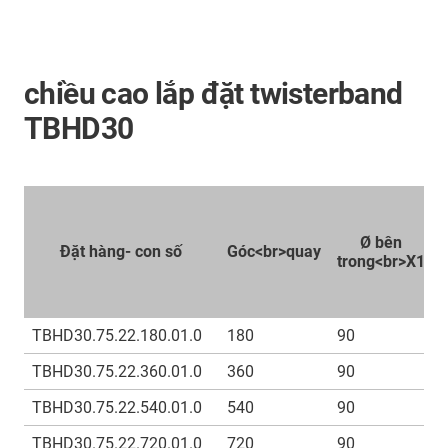
chiều cao lắp đặt twisterband
TBHD30
Ø bên
Đặt hàng- con số
Góc<br>quay
trong<br>X1
TBHD30.75.22.180.01.0
180
90
TBHD30.75.22.360.01.0
360
90
TBHD30.75.22.540.01.0
540
90
TBHD30.75.22.720.01.0
720
90