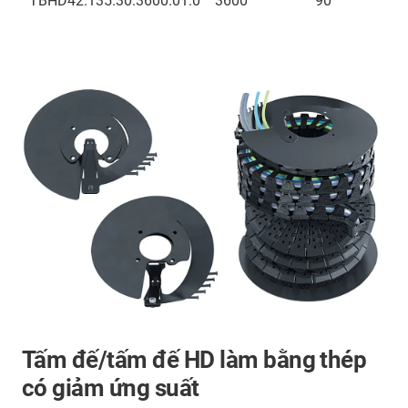
TBHD42.135.30.3600.01.0
3600
90
Tấm đế/tấm đế HD làm bằng thép
có giảm ứng suất