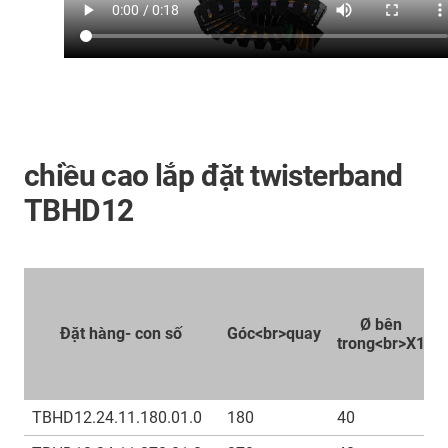
chiều cao lắp đặt twisterband
TBHD12
Ø bên
Đặt hàng- con số
Góc<br>quay
trong<br>X1
TBHD12.24.11.180.01.0
180
40