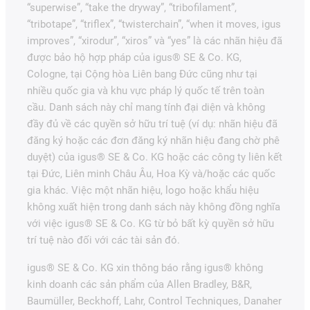
“superwise”, “take the dryway”, “tribofilament”,
“tribotape”, “triflex”, “twisterchain”, “when it moves, igus
improves”, “xirodur”, “xiros” và “yes” là các nhãn hiệu đã
được bảo hộ hợp pháp của igus® SE & Co. KG,
Cologne, tại Cộng hòa Liên bang Đức cũng như tại
nhiều quốc gia và khu vực pháp lý quốc tế trên toàn
cầu. Danh sách này chỉ mang tính đại diện và không
đầy đủ về các quyền sở hữu trí tuệ (ví dụ: nhãn hiệu đã
đăng ký hoặc các đơn đăng ký nhãn hiệu đang chờ phê
duyệt) của igus® SE & Co. KG hoặc các công ty liên kết
tại Đức, Liên minh Châu Âu, Hoa Kỳ và/hoặc các quốc
gia khác. Việc một nhãn hiệu, logo hoặc khẩu hiệu
không xuất hiện trong danh sách này không đồng nghĩa
với việc igus® SE & Co. KG từ bỏ bất kỳ quyền sở hữu
trí tuệ nào đối với các tài sản đó.
igus® SE & Co. KG xin thông báo rằng igus® không
kinh doanh các sản phẩm của Allen Bradley, B&R,
Baumüller, Beckhoff, Lahr, Control Techniques, Danaher