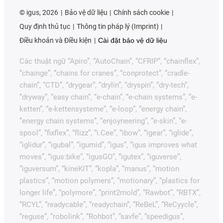
©
igus, 2026
Bảo vệ dữ liệu
Chính sách cookie
Quy định thủ tục
Thông tin pháp lý (Imprint)
Điều khoản và Điều kiện
Cài đặt bảo vệ dữ liệu
Các thuật ngữ “Apiro”, “AutoChain”, “CFRIP”, “chainflex”,
“chainge”, “chains for cranes”, “conprotect”, “cradle-
chain”, “CTD”, “drygear”, “drylin”, “dryspin”, “dry-tech”,
“dryway”, “easy chain”, “e-chain”, “e-chain systems”, “e-
ketten”, “e-kettensysteme”, “e-loop”, “energy chain”,
“energy chain systems”, “enjoyneering”, “e-skin”, “e-
spool”, “fixflex”, “flizz”, “i.Cee”, “ibow”, “igear”, “iglide”,
“iglidur”, “igubal”, “igumid”, “igus”, “igus improves what
moves”, “igus:bike”, “igusGO”, “igutex”, “iguverse”,
“iguversum”, “kineKIT”, “kopla”, “manus”, “motion
plastics”, “motion polymers”, “motionary”, “plastics for
longer life”, “polymore”, “print2mold”, “Rawbot”, “RBTX”,
“RCYL”, “readycable”, “readychain”, “ReBeL”, “ReCyycle”,
“reguse”, “robolink”, “Rohbot”, “savfe”, “speedigus”,