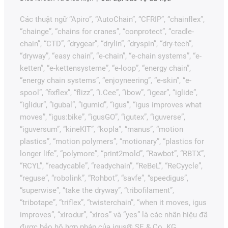
Các thuật ngữ “Apiro”, “AutoChain”, “CFRIP”, “chainflex”,
“chainge”, “chains for cranes”, “conprotect”, “cradle-
chain”, “CTD”, “drygear”, “drylin”, “dryspin”, “dry-tech”,
“dryway”, “easy chain”, “e-chain”, “e-chain systems”, “e-
ketten”, “e-kettensysteme”, “e-loop”, “energy chain”,
“energy chain systems”, “enjoyneering”, “e-skin”, “e-
spool”, “fixflex”, “flizz”, “i.Cee”, “ibow”, “igear”, “iglide”,
“iglidur”, “igubal”, “igumid”, “igus”, “igus improves what
moves”, “igus:bike”, “igusGO”, “igutex”, “iguverse”,
“iguversum”, “kineKIT”, “kopla”, “manus”, “motion
plastics”, “motion polymers”, “motionary”, “plastics for
longer life”, “polymore”, “print2mold”, “Rawbot”, “RBTX”,
“RCYL”, “readycable”, “readychain”, “ReBeL”, “ReCyycle”,
“reguse”, “robolink”, “Rohbot”, “savfe”, “speedigus”,
“superwise”, “take the dryway”, “tribofilament”,
“tribotape”, “triflex”, “twisterchain”, “when it moves, igus
improves”, “xirodur”, “xiros” và “yes” là các nhãn hiệu đã
được bảo hộ hợp pháp của igus® SE & Co. KG,