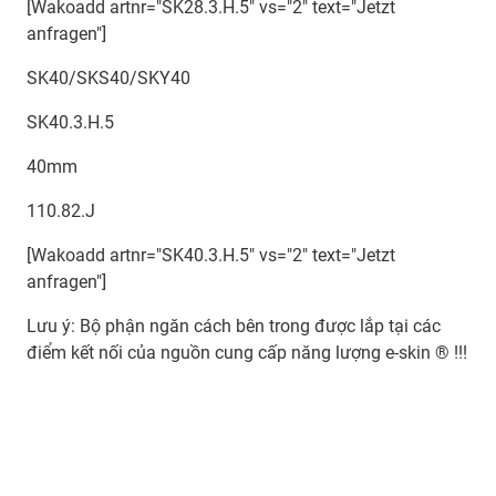
[Wakoadd artnr="SK28.3.H.5" vs="2" text="Jetzt
anfragen"]
SK40/SKS40/SKY40
SK40.3.H.5
40mm
110.82.J
[Wakoadd artnr="SK40.3.H.5" vs="2" text="Jetzt
anfragen"]
Lưu ý: Bộ phận ngăn cách bên trong được lắp tại các
điểm kết nối của nguồn cung cấp năng lượng e-skin ® !!!