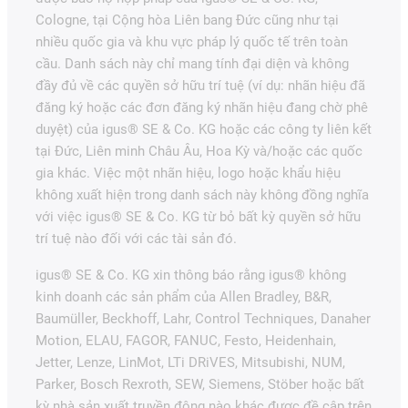
Cologne, tại Cộng hòa Liên bang Đức cũng như tại
nhiều quốc gia và khu vực pháp lý quốc tế trên toàn
cầu. Danh sách này chỉ mang tính đại diện và không
đầy đủ về các quyền sở hữu trí tuệ (ví dụ: nhãn hiệu đã
đăng ký hoặc các đơn đăng ký nhãn hiệu đang chờ phê
duyệt) của igus® SE & Co. KG hoặc các công ty liên kết
tại Đức, Liên minh Châu Âu, Hoa Kỳ và/hoặc các quốc
gia khác. Việc một nhãn hiệu, logo hoặc khẩu hiệu
không xuất hiện trong danh sách này không đồng nghĩa
với việc igus® SE & Co. KG từ bỏ bất kỳ quyền sở hữu
trí tuệ nào đối với các tài sản đó.
igus® SE & Co. KG xin thông báo rằng igus® không
kinh doanh các sản phẩm của Allen Bradley, B&R,
Baumüller, Beckhoff, Lahr, Control Techniques, Danaher
Motion, ELAU, FAGOR, FANUC, Festo, Heidenhain,
Jetter, Lenze, LinMot, LTi DRiVES, Mitsubishi, NUM,
Parker, Bosch Rexroth, SEW, Siemens, Stöber hoặc bất
kỳ nhà sản xuất truyền động nào khác được đề cập trên