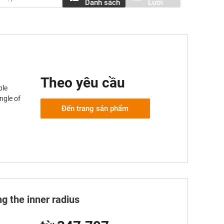
Danh sách
Lưới
Theo yêu cầu
ble
ngle of
Đến trang sản phẩm
g the inner radius