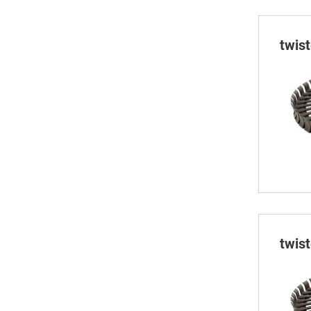
twis
twis