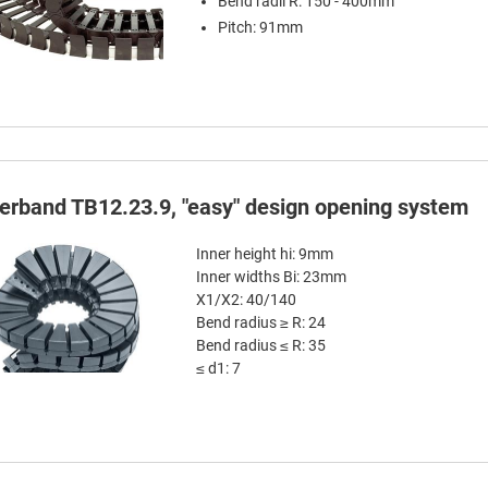
Bend radii R: 150 - 400mm
Pitch: 91mm
terband TB12.23.9, "easy" design opening system
Inner height hi: 9mm
Inner widths Bi: 23mm
X1/X2: 40/140
Bend radius ≥ R: 24
Bend radius ≤ R: 35
≤ d1: 7