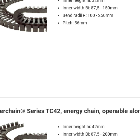
Inner height hi: 32mm
Inner width Bi: 87,5 - 150mm
Bend radii R: 100 - 250mm
Pitch: 56mm
terchain® Series TC42, energy chain, openable alon
Inner height hi: 42mm
Inner width Bi: 87,5 - 200mm