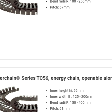
Bend radii R: 100 - 250mm
Pitch: 67mm
terchain® Series TC56, energy chain, openable alon
Inner height hi: 56mm
Inner width Bi: 125 - 200mm
Bend radii R: 150 - 400mm
Pitch: 91mm