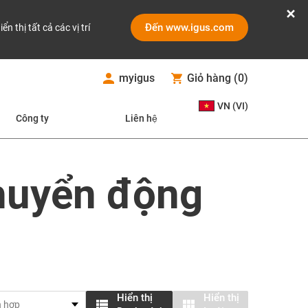
Đến www.igus.com
iển thị tất cả các vị trí
myigus
Giỏ hàng
(
0
)
VN (VI)
Công ty
Liên hệ
huyển động
Hiển thị
Hiển thị