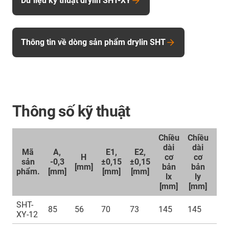
Dữ liệu kỹ thuật drylin SHT-XY
Thông tin về dòng sản phẩm drylin SHT
Thông số kỹ thuật
Chiều
Chiều
dài
dài
Mã
A,
E1,
E2,
H
cơ
cơ
R
sản
-0,3
±0,15
±0,15
[mm]
bản
bản
[m
phẩm.
[mm]
[mm]
[mm]
lx
ly
[mm]
[mm]
SHT-
85
56
70
73
145
145
42
XY-12