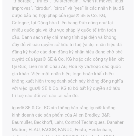
“tribotape”, “triflex”, “twisterchain”, “when it moves, igus
improves”, “xirodur”, “xiros” và “yes” là các nhãn hiệu đã
được bảo hộ hợp pháp của igus® SE & Co. KG,
Cologne, tại Cộng hòa Liên bang Đức cũng như tại
nhiều quốc gia và khu vực pháp lý quốc tế trên toàn
cầu. Danh sách này chỉ mang tính đại diện và không
đầy đủ về các quyền sở hữu trí tuệ (ví dụ: nhãn hiệu đã
đăng ký hoặc các đơn đăng ký nhãn hiệu đang chờ phê
duyệt) của igus® SE & Co. KG hoặc các công ty liên kết
tại Đức, Liên minh Châu Âu, Hoa Kỳ và/hoặc các quốc
gia khác. Việc một nhãn hiệu, logo hoặc khẩu hiệu
không xuất hiện trong danh sách này không đồng nghĩa
với việc igus® SE & Co. KG từ bỏ bất kỳ quyền sở hữu
trí tuệ nào đối với các tài sản đó.
igus® SE & Co. KG xin thông báo rằng igus® không
kinh doanh các sản phẩm của Allen Bradley, B&R,
Baumüller, Beckhoff, Lahr, Control Techniques, Danaher
Motion, ELAU, FAGOR, FANUC, Festo, Heidenhain,