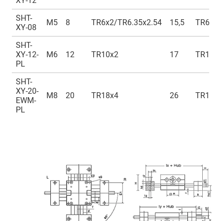
XY-12
SHT-
M5
8
TR6x2/TR6.35x2.54
15,5
TR6x2/
XY-08
SHT-
XY-12-
M6
12
TR10x2
17
TR10x
PL
SHT-
XY-20-
M8
20
TR18x4
26
TR18x
EWM-
PL