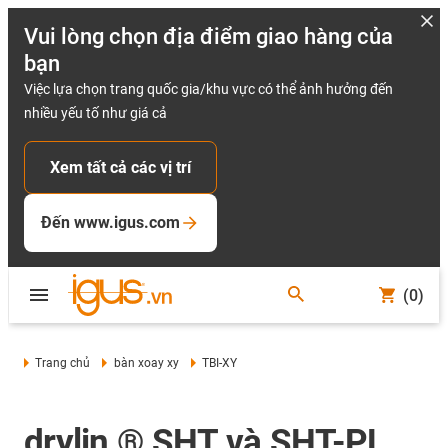
Vui lòng chọn địa điểm giao hàng của
bạn
Việc lựa chọn trang quốc gia/khu vực có thể ảnh hưởng đến
nhiều yếu tố như giá cả
Xem tất cả các vị trí
Đến www.igus.com
(0)
Trang chủ
bàn xoay xy
TBI-XY
drylin ® SHT và SHT-PL