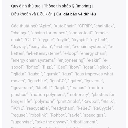
Quy định thủ tục
Thông tin pháp lý (Imprint)
Điều khoản và Điều kiện
Cài đặt bảo vệ dữ liệu
Các thuật ngữ “Apiro”, “AutoChain”, “CFRIP”, “chainflex”,
“chainge”, “chains for cranes”, “conprotect”, “cradle-
chain”, “CTD”, “drygear”, “drylin”, “dryspin”, “dry-tech”,
“dryway”, “easy chain”, “e-chain”, “e-chain systems”, “e-
ketten”, “e-kettensysteme”, “e-loop”, “energy chain”,
“energy chain systems”, “enjoyneering”, “e-skin”, “e-
spool”, “fixflex”, “flizz”, “i.Cee”, “ibow”, “igear”, “iglide”,
“iglidur”, “igubal”, “igumid”, “igus”, “igus improves what
moves”, “igus:bike”, “igusGO”, “igutex”, “iguverse”,
“iguversum”, “kineKIT”, “kopla”, “manus”, “motion
plastics”, “motion polymers”, “motionary”, “plastics for
longer life”, “polymore”, “print2mold”, “Rawbot”, “RBTX”,
“RCYL”, “readycable”, “readychain”, “ReBeL”, “ReCyycle”,
“reguse”, “robolink”, “Rohbot”, “savfe”, “speedigus”,
“superwise”, “take the dryway”, “tribofilament”,