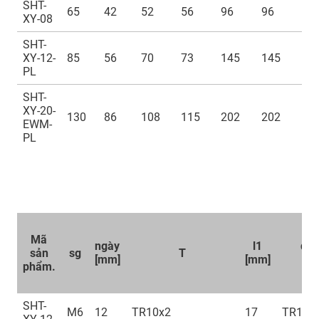
SHT-
65
42
52
56
96
96
32
XY-08
SHT-
XY-12-
85
56
70
73
145
145
42
PL
SHT-
XY-20-
130
86
108
115
202
202
72
EWM-
PL
Mã
ngày
l1
d1<
sản
sg
T
[mm]
[mm]
ch
phẩm.
SHT-
M6
12
TR10x2
17
TR10x