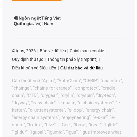
Ngôn ngữ:
Tiếng Việt
Quốc gia:
Việt Nam
©
igus, 2026
Bảo vệ dữ liệu
Chính sách cookie
Quy định thủ tục
Thông tin pháp lý (Imprint)
Điều khoản và Điều kiện
Cài đặt bảo vệ dữ liệu
Các thuật ngữ “Apiro”, “AutoChain”, “CFRIP”, “chainflex”,
“chainge”, “chains for cranes”, “conprotect”, “cradle-
chain”, “CTD”, “drygear”, “drylin”, “dryspin”, “dry-tech”,
“dryway”, “easy chain”, “e-chain”, “e-chain systems”, “e-
ketten”, “e-kettensysteme”, “e-loop”, “energy chain”,
“energy chain systems”, “enjoyneering”, “e-skin”, “e-
spool”, “fixflex”, “flizz”, “i.Cee”, “ibow”, “igear”, “iglide”,
“iglidur”, “igubal”, “igumid”, “igus”, “igus improves what