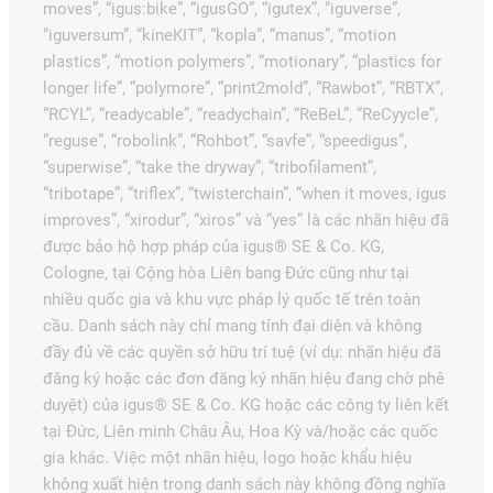
moves”, “igus:bike”, “igusGO”, “igutex”, “iguverse”,
“iguversum”, “kineKIT”, “kopla”, “manus”, “motion
plastics”, “motion polymers”, “motionary”, “plastics for
longer life”, “polymore”, “print2mold”, “Rawbot”, “RBTX”,
“RCYL”, “readycable”, “readychain”, “ReBeL”, “ReCyycle”,
“reguse”, “robolink”, “Rohbot”, “savfe”, “speedigus”,
“superwise”, “take the dryway”, “tribofilament”,
“tribotape”, “triflex”, “twisterchain”, “when it moves, igus
improves”, “xirodur”, “xiros” và “yes” là các nhãn hiệu đã
được bảo hộ hợp pháp của igus® SE & Co. KG,
Cologne, tại Cộng hòa Liên bang Đức cũng như tại
nhiều quốc gia và khu vực pháp lý quốc tế trên toàn
cầu. Danh sách này chỉ mang tính đại diện và không
đầy đủ về các quyền sở hữu trí tuệ (ví dụ: nhãn hiệu đã
đăng ký hoặc các đơn đăng ký nhãn hiệu đang chờ phê
duyệt) của igus® SE & Co. KG hoặc các công ty liên kết
tại Đức, Liên minh Châu Âu, Hoa Kỳ và/hoặc các quốc
gia khác. Việc một nhãn hiệu, logo hoặc khẩu hiệu
không xuất hiện trong danh sách này không đồng nghĩa