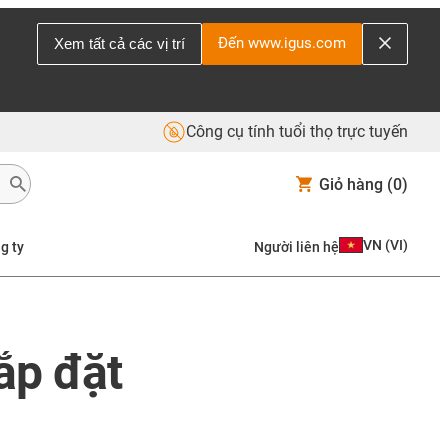
Đến www.igus.com
Xem tất cả các vị trí
Công cụ tính tuổi thọ trực tuyến
Giỏ hàng
(0)
VN
(
VI
)
g ty
Người liên hệ
ắp đặt