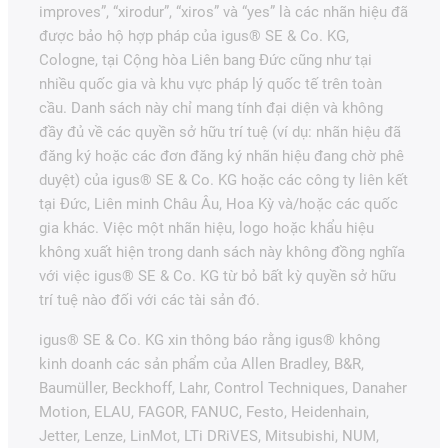
improves”, “xirodur”, “xiros” và “yes” là các nhãn hiệu đã
được bảo hộ hợp pháp của igus® SE & Co. KG,
Cologne, tại Cộng hòa Liên bang Đức cũng như tại
nhiều quốc gia và khu vực pháp lý quốc tế trên toàn
cầu. Danh sách này chỉ mang tính đại diện và không
đầy đủ về các quyền sở hữu trí tuệ (ví dụ: nhãn hiệu đã
đăng ký hoặc các đơn đăng ký nhãn hiệu đang chờ phê
duyệt) của igus® SE & Co. KG hoặc các công ty liên kết
tại Đức, Liên minh Châu Âu, Hoa Kỳ và/hoặc các quốc
gia khác. Việc một nhãn hiệu, logo hoặc khẩu hiệu
không xuất hiện trong danh sách này không đồng nghĩa
với việc igus® SE & Co. KG từ bỏ bất kỳ quyền sở hữu
trí tuệ nào đối với các tài sản đó.
igus® SE & Co. KG xin thông báo rằng igus® không
kinh doanh các sản phẩm của Allen Bradley, B&R,
Baumüller, Beckhoff, Lahr, Control Techniques, Danaher
Motion, ELAU, FAGOR, FANUC, Festo, Heidenhain,
Jetter, Lenze, LinMot, LTi DRiVES, Mitsubishi, NUM,