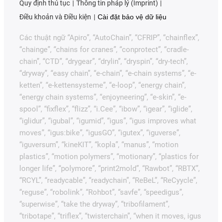
Quy định thủ tục
Thông tin pháp lý (Imprint)
Điều khoản và Điều kiện
Cài đặt bảo vệ dữ liệu
Các thuật ngữ “Apiro”, “AutoChain”, “CFRIP”, “chainflex”,
“chainge”, “chains for cranes”, “conprotect”, “cradle-
chain”, “CTD”, “drygear”, “drylin”, “dryspin”, “dry-tech”,
“dryway”, “easy chain”, “e-chain”, “e-chain systems”, “e-
ketten”, “e-kettensysteme”, “e-loop”, “energy chain”,
“energy chain systems”, “enjoyneering”, “e-skin”, “e-
spool”, “fixflex”, “flizz”, “i.Cee”, “ibow”, “igear”, “iglide”,
“iglidur”, “igubal”, “igumid”, “igus”, “igus improves what
moves”, “igus:bike”, “igusGO”, “igutex”, “iguverse”,
“iguversum”, “kineKIT”, “kopla”, “manus”, “motion
plastics”, “motion polymers”, “motionary”, “plastics for
longer life”, “polymore”, “print2mold”, “Rawbot”, “RBTX”,
“RCYL”, “readycable”, “readychain”, “ReBeL”, “ReCyycle”,
“reguse”, “robolink”, “Rohbot”, “savfe”, “speedigus”,
“superwise”, “take the dryway”, “tribofilament”,
“tribotape”, “triflex”, “twisterchain”, “when it moves, igus