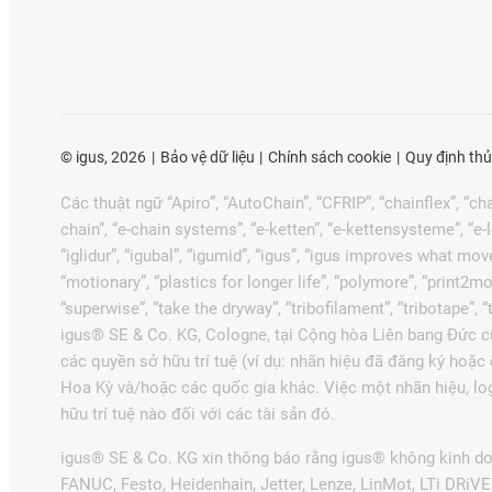
©
igus, 2026
Bảo vệ dữ liệu
Chính sách cookie
Quy định thủ
Các thuật ngữ “Apiro”, “AutoChain”, “CFRIP”, “chainflex”, “chai
chain”, “e-chain systems”, “e-ketten”, “e-kettensysteme”, “e-loo
“iglidur”, “igubal”, “igumid”, “igus”, “igus improves what mov
“motionary”, “plastics for longer life”, “polymore”, “print2mo
“superwise”, “take the dryway”, “tribofilament”, “tribotape”,
igus® SE & Co. KG, Cologne, tại Cộng hòa Liên bang Đức cũ
các quyền sở hữu trí tuệ (ví dụ: nhãn hiệu đã đăng ký hoặ
Hoa Kỳ và/hoặc các quốc gia khác. Việc một nhãn hiệu, lo
hữu trí tuệ nào đối với các tài sản đó.
igus® SE & Co. KG xin thông báo rằng igus® không kinh do
FANUC, Festo, Heidenhain, Jetter, Lenze, LinMot, LTi DRiV