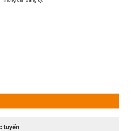
Không cần đăng ký.
c tuyến