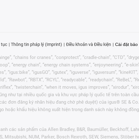
 tục
Thông tin pháp lý (Imprint)
Điều khoản và Điều kiện
Cài đặt bảo 
nge”, “chains for cranes”, “conprotect”, “cradle-chain”, “CTD”, “drygear”
p”, “energy chain”, “energy chain systems”, “enjoyneering”, “e-skin”, “e-s
es”, “igus:bike”, “igusGO”, “igutex”, “iguverse”, “iguversum”, “kineKIT
ld”, “Rawbot”, “RBTX”, “RCYL”, “readycable”, “readychain”, “ReBeL”, “Re
 “triflex”, “twisterchain”, “when it moves, igus improves”, “xirodur”, 
ng như tại nhiều quốc gia và khu vực pháp lý quốc tế trên toàn cầu
c các đơn đăng ký nhãn hiệu đang chờ phê duyệt) của igus® SE & Co.
go hoặc khẩu hiệu không xuất hiện trong danh sách này không đồng 
anh các sản phẩm của Allen Bradley, B&R, Baumüller, Beckhoff, Lah
ES, Mitsubishi, NUM, Parker, Bosch Rexroth, SEW, Siemens, Stöber 