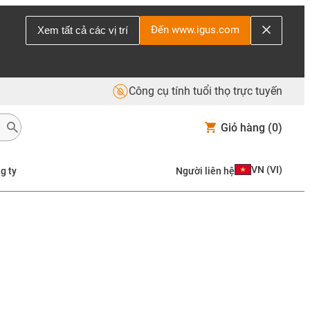
Đến www.igus.com
Xem tất cả các vị trí
Công cụ tính tuổi thọ trực tuyến
Giỏ hàng
(0)
VN
(
VI
)
g ty
Người liên hệ