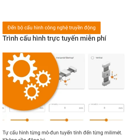
Đến bộ cấu hình công nghệ truyền động
Trình cấu hình trực tuyến miễn phí
Tự cấu hình từng mô-đun tuyến tính đến từng milimét.