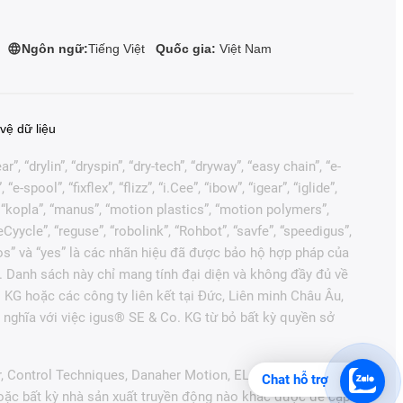
Ngôn ngữ:
Tiếng Việt
Quốc gia:
Việt Nam
vệ dữ liệu
, “drylin”, “dryspin”, “dry-tech”, “dryway”, “easy chain”, “e-
pool”, “fixflex”, “flizz”, “i.Cee”, “ibow”, “igear”, “iglide”,
”, “kopla”, “manus”, “motion plastics”, “motion polymers”,
Cyycle”, “reguse”, “robolink”, “Rohbot”, “savfe”, “speedigus”,
“xiros” và “yes” là các nhãn hiệu đã được bảo hộ hợp pháp của
. Danh sách này chỉ mang tính đại diện và không đầy đủ về
 KG hoặc các công ty liên kết tại Đức, Liên minh Châu Âu,
nghĩa với việc igus® SE & Co. KG từ bỏ bất kỳ quyền sở
r, Control Techniques, Danaher Motion, ELAU, FAGOR,
Chat hỗ trợ
hoặc bất kỳ nhà sản xuất truyền động nào khác được đề cập