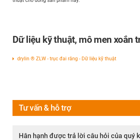
thuật cho dòng sản phẩm này.
Dữ liệu kỹ thuật, mô men xoắn t
drylin ® ZLW - trục đai răng - Dữ liệu kỹ thuật
Tư vấn & hỗ trợ
Hân hạnh được trả lời câu hỏi của quý 