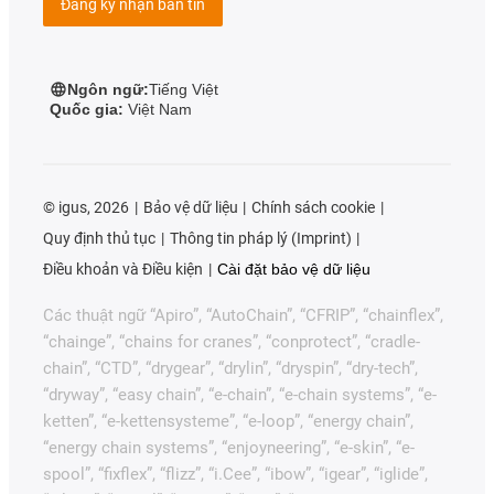
Đăng ký nhận bản tin
Ngôn ngữ:
Tiếng Việt
Quốc gia:
Việt Nam
©
igus, 2026
Bảo vệ dữ liệu
Chính sách cookie
Quy định thủ tục
Thông tin pháp lý (Imprint)
Điều khoản và Điều kiện
Cài đặt bảo vệ dữ liệu
Các thuật ngữ “Apiro”, “AutoChain”, “CFRIP”, “chainflex”,
“chainge”, “chains for cranes”, “conprotect”, “cradle-
chain”, “CTD”, “drygear”, “drylin”, “dryspin”, “dry-tech”,
“dryway”, “easy chain”, “e-chain”, “e-chain systems”, “e-
ketten”, “e-kettensysteme”, “e-loop”, “energy chain”,
“energy chain systems”, “enjoyneering”, “e-skin”, “e-
spool”, “fixflex”, “flizz”, “i.Cee”, “ibow”, “igear”, “iglide”,