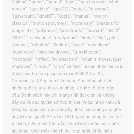
“iglidur”, “igubal”, “igumid”, “igus”, “igus improves what
moves”, “igus:bike”, “igusGO”, “igutex”, “iguverse”,
“iguversum”, “kineKIT”, “kopla”, “manus”, “motion
plastics”, “motion polymers”, “motionary”, “plastics for
longer life”, “polymore”, “print2mold”, “Rawbot”, “RBTX”,
“RCYL”, “readycable”, “readychain”, “ReBeL”, “ReCyycle”,
“reguse”, “robolink”, “Rohbot”, “savfe”, “speedigus”,
“superwise”, “take the dryway”, “tribofilament”,
“tribotape”, “triflex”, “twisterchain”, “when it moves, igus
improves”, “xirodur”, “xiros” và “yes” là các nhãn hiệu đã
được bảo hộ hợp pháp của igus® SE & Co. KG,
Cologne, tại Cộng hòa Liên bang Đức cũng như tại
nhiều quốc gia và khu vực pháp lý quốc tế trên toàn
cầu. Danh sách này chỉ mang tính đại diện và không
đầy đủ về các quyền sở hữu trí tuệ (ví dụ: nhãn hiệu đã
đăng ký hoặc các đơn đăng ký nhãn hiệu đang chờ phê
duyệt) của igus® SE & Co. KG hoặc các công ty liên kết
tại Đức, Liên minh Châu Âu, Hoa Kỳ và/hoặc các quốc
gia khác. Việc một nhãn hiệu, logo hoặc khẩu hiệu