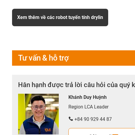
Xem thêm về các robot tuyến tính drylin
Tư vấn & hỗ trợ
Hân hạnh được trả lời câu hỏi của quý 
Khánh Duy Huỳnh
Region LCA Leader
+84 90 929 44 87