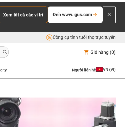
Đến www.igus.com
Xem tất cả các vị trí
Công cụ tính tuổi thọ trực tuyến
Giỏ hàng
(0)
VN
(
VI
)
g ty
Người liên hệ