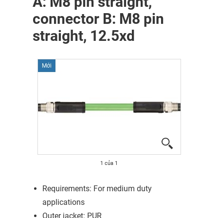
A: M8 pin straight,
connector B: M8 pin
straight, 12.5xd
Mới
1
của
1
Requirements: For medium duty
applications
Outer jacket: PUR