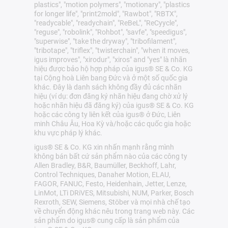
plastics", "motion polymers", "motionary", "plastics
for longer life", "print2mold", "Rawbot", "RBTX",
"readycable", "readychain", "ReBeL", "ReCyycle",
"reguse", "robolink", "Rohbot", "savfe", "speedigus",
"superwise", "take the dryway", "tribofilament",
"tribotape", "triflex", "twisterchain", "when it moves,
igus improves", "xirodur", "xiros" and "yes" là nhãn
hiệu được bảo hộ hợp pháp của igus® SE & Co. KG
tại Cộng hoà Liên bang Đức và ở một số quốc gia
khác. Đây là danh sách không đầy đủ các nhãn
hiệu (ví dụ: đơn đăng ký nhãn hiệu đang chờ xử lý
hoặc nhãn hiệu đã đăng ký) của igus® SE & Co. KG
hoặc các công ty liên kết của igus® ở Đức, Liên
minh Châu Âu, Hoa Kỳ và/hoặc các quốc gia hoặc
khu vực pháp lý khác.
igus® SE & Co. KG xin nhấn mạnh rằng mình
không bán bất cứ sản phẩm nào của các công ty
Allen Bradley, B&R, Baumüller, Beckhoff, Lahr,
Control Techniques, Danaher Motion, ELAU,
FAGOR, FANUC, Festo, Heidenhain, Jetter, Lenze,
LinMot, LTi DRiVES, Mitsubishi, NUM, Parker, Bosch
Rexroth, SEW, Siemens, Stöber và mọi nhà chế tạo
về chuyển động khác nêu trong trang web này. Các
sản phẩm do igus® cung cấp là sản phẩm của