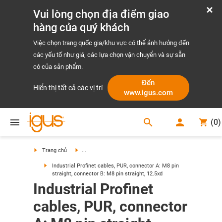
Vui lòng chọn địa điểm giao
hàng của quý khách
Việc chọn trang quốc gia/khu vực có thể ảnh hưởng đến
các yếu tố như giá, các lựa chọn vận chuyển và sự sẵn
có của sản phẩm.
Đến
Hiển thị tất cả các vị trí
www.igus.com
search
(
0
)
search
Trang chủ
...
Industrial Profinet cables, PUR, connector A: M8 pin
straight, connector B: M8 pin straight, 12.5xd
Industrial Profinet
cables, PUR, connector