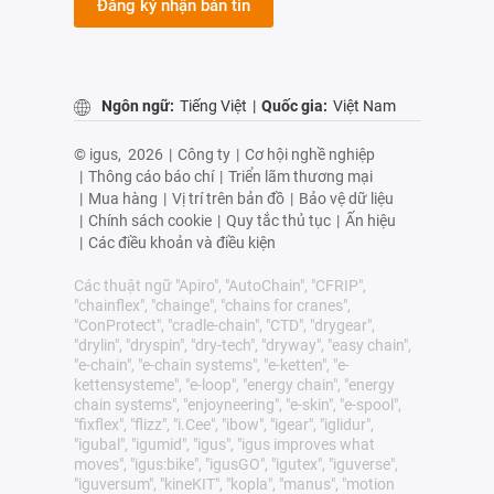
Đăng ký nhận bản tin
Ngôn ngữ:
Tiếng Việt
|
Quốc gia:
Việt Nam
© igus,
2026
|
Công ty
|
Cơ hội nghề nghiệp
|
Thông cáo báo chí
|
Triển lãm thương mại
|
Mua hàng
|
Vị trí trên bản đồ
|
Bảo vệ dữ liệu
|
Chính sách cookie
|
Quy tắc thủ tục
|
Ấn hiệu
|
Các điều khoản và điều kiện
Các thuật ngữ "Apiro", "AutoChain", "CFRIP",
"chainflex", "chainge", "chains for cranes",
"ConProtect", "cradle-chain", "CTD", "drygear",
"drylin", "dryspin", "dry-tech", "dryway", "easy chain",
"e-chain", "e-chain systems", "e-ketten", "e-
kettensysteme", "e-loop", "energy chain", "energy
chain systems", "enjoyneering", "e-skin", "e-spool",
"fixflex", "flizz", "i.Cee", "ibow", "igear", "iglidur",
"igubal", "igumid", "igus", "igus improves what
moves", "igus:bike", "igusGO", "igutex", "iguverse",
"iguversum", "kineKIT", "kopla", "manus", "motion