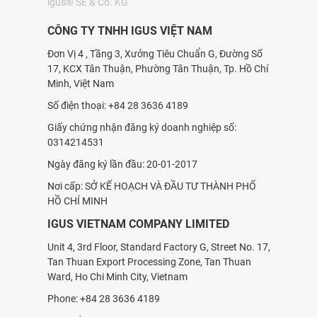
igus® SE & Co. KG
CÔNG TY TNHH IGUS VIỆT NAM
Đơn Vị 4 , Tầng 3, Xưởng Tiêu Chuẩn G, Đường Số
17, KCX Tân Thuận, Phường Tân Thuận, Tp. Hồ Chí
Minh, Việt Nam
Số điện thoại: +84 28 3636 4189
Giấy chứng nhận đăng ký doanh nghiệp số:
0314214531
Ngày đăng ký lần đầu: 20-01-2017
Nơi cấp: SỞ KẾ HOẠCH VÀ ÐẦU TƯ THÀNH PHỐ
HỒ CHÍ MINH
IGUS VIETNAM COMPANY LIMITED
Unit 4, 3rd Floor, Standard Factory G, Street No. 17,
Tan Thuan Export Processing Zone, Tan Thuan
Ward, Ho Chi Minh City, Vietnam
Phone: +84 28 3636 4189