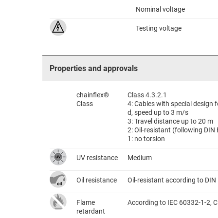
Nominal voltage
Testing voltage
Properties and approvals
chainflex®
Class 4.3.2.1
Class
4: Cables with special design
d, speed up to 3 m/s
3: Travel distance up to 20 m
2: Oil-resistant (following DI
1: no torsion
UV resistance
Medium
Oil resistance
Oil-resistant according to DI
Flame
According to IEC 60332-1-2, C
retardant