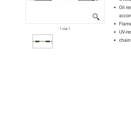
Oil re
accor
Flame
1
của
1
UV-re
chain