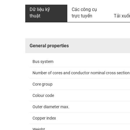
Dữ liệu kỹ
Các công cụ
thuật
trực tuyến
Tải xuố
General properties
Bus system
Number of cores and conductor nominal cross section
Core group
Colour code
Outer diameter max.
Copper index
Weight