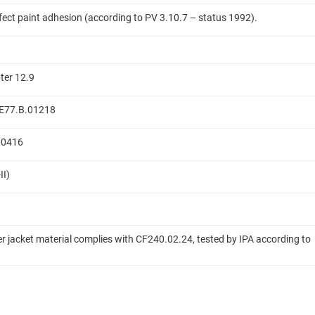
ffect paint adhesion (according to PV 3.10.7 – status 1992).
ter 12.9
 ME77.B.01218
.00416
II)
er jacket material complies with CF240.02.24, tested by IPA according to