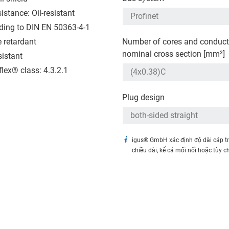
sistance: Oil-resistant
ding to DIN EN 50363-4-1
 retardant
Number of cores and conduct
nominal cross section [mm²]
sistant
flex® class: 4.3.2.1
Plug design
igus® GmbH xác định độ dài cáp t
chiều dài, kể cả mối nối hoặc tùy c