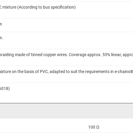
E mixture (According to bus specification)
on
n.
braiding made of tinned copper wires. Coverage approx. 55% linear, appr
ixture on the basis of PVC, adapted to suit the requirements in e-chains
 6018)
100 Ω