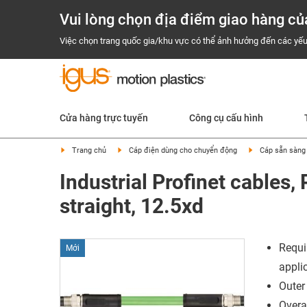
Vui lòng chọn địa điểm giao hàng củ
Việc chọn trang quốc gia/khu vực có thể ảnh hưởng đến các yếu
Cửa hàng trực tuyến
Công cụ cấu hình
Trang chủ
Cáp điện dùng cho chuyển động
Cáp sẵn sàng 
Industrial Profinet cables,
straight, 12.5xd
Requi
Mới
appli
Outer
Overal