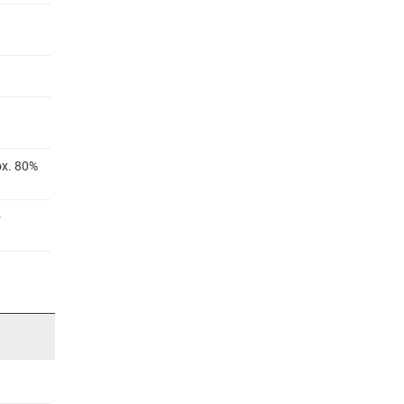
ox. 80%
®