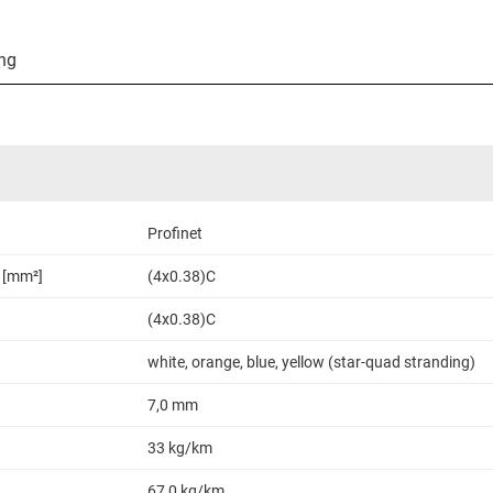
ng
Profinet
 [mm²]
(4x0.38)C
(4x0.38)C
white, orange, blue, yellow (star-quad stranding)
7,0 mm
33 kg/km
67,0 kg/km