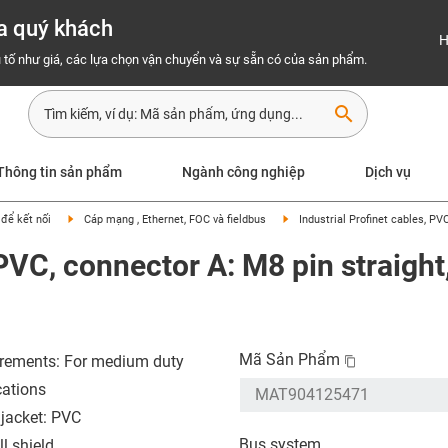
a quý khách
H
 tố như giá, các lựa chọn vận chuyển và sự sẵn có của sản phẩm.
search
Thông tin sản phẩm
Ngành công nghiệp
Dịch vụ
để kết nối
Cáp mạng , Ethernet, FOC và fieldbus
Industrial Profinet cables, PV
 PVC, connector A: M8 pin straigh
Mã Sản Phẩm
rements: For medium duty
cations
 jacket: PVC
Bus system
l shield