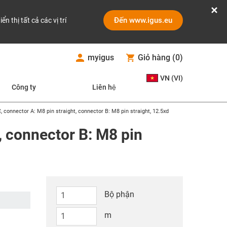
Đến www.igus.eu
iển thị tất cả các vị trí
myigus
Giỏ hàng
(
0
)
VN (VI)
Công ty
Liên hệ
C, connector A: M8 pin straight, connector B: M8 pin straight, 12.5xd
t, connector B: M8 pin
Bộ phận
m