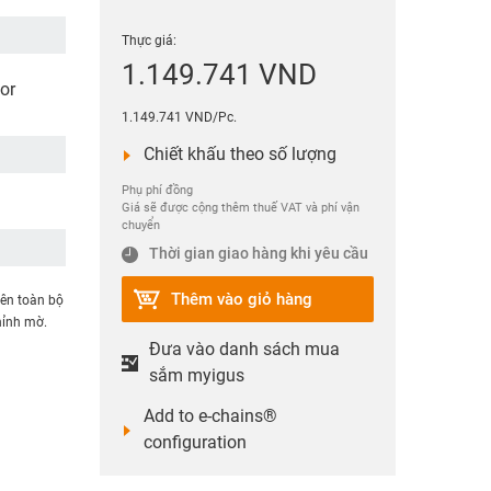
Thực giá:
1.149.741 VND
or
1.149.741 VND/Pc.
Chiết khấu theo số lượng
Phụ phí đồng
Giá sẽ được cộng thêm thuế VAT và phí vận
chuyển
Thời gian giao hàng khi yêu cầu
Thêm vào giỏ hàng
rên toàn bộ
hỉnh mờ.
Đưa vào danh sách mua
sắm myigus
Add to e-chains®
configuration