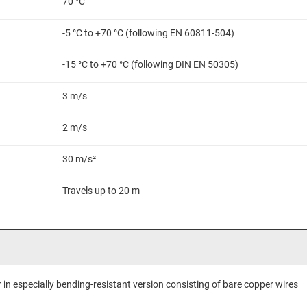
70 °C
-5 °C to +70 °C (following EN 60811-504)
-15 °C to +70 °C (following DIN EN 50305)
3 m/s
2 m/s
30 m/s²
Travels up to 20 m
in especially bending-resistant version consisting of bare copper wires