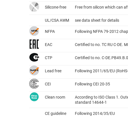
Silicone-free
Free from silicon which can a
UL/CSA AWM
see data sheet for details
NFPA
Following NFPA 79-2012 chap
EAC
Certified to no. TC RU C-DE.
CTP
Certified to no. C-DE.PB49.B
Lead free
Following 2011/65/EU (RoHS-
CEI
Following CEI 20-35
Clean room
According to ISO Class 1. Out
standard 14644-1
CE guideline
Following 2014/35/EU