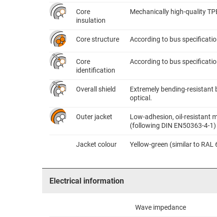
Core
Mechanically high-quality TP
insulation
Core structure
According to bus specificati
Core
According to bus specificatio
identification
Overall shield
Extremely bending-resistant 
optical.
Outer jacket
Low-adhesion, oil-resistant m
(following DIN EN50363-4-1)
Jacket colour
Yellow-green (similar to RAL
Electrical information
Wave impedance