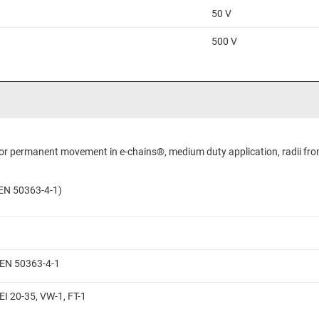
50 V
500 V
 for permanent movement in e-chains®, medium duty application, radii fro
N EN 50363-4-1)
N EN 50363-4-1
EI 20-35, VW-1, FT-1