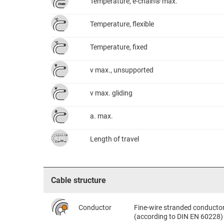
Temperature, e-chain® max.
Temperature, flexible
Temperature, fixed
v max., unsupported
v max. gliding
a. max.
Length of travel
Cable structure
Conductor
Fine-wire stranded conductor 
(according to DIN EN 60228)