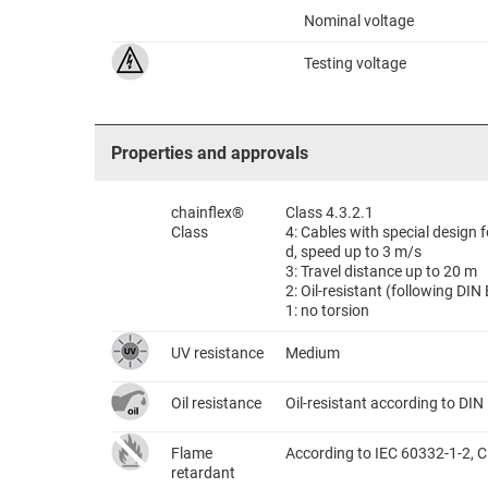
Nominal voltage
Testing voltage
Properties and approvals
chainflex®
Class 4.3.2.1
Class
4: Cables with special design
d, speed up to 3 m/s
3: Travel distance up to 20 m
2: Oil-resistant (following DI
1: no torsion
UV resistance
Medium
Oil resistance
Oil-resistant according to DI
Flame
According to IEC 60332-1-2, C
retardant