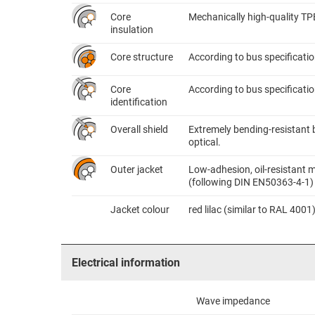
Core
Mechanically high-quality TP
insulation
Core structure
According to bus specificati
Core
According to bus specificatio
identification
Overall shield
Extremely bending-resistant 
optical.
Outer jacket
Low-adhesion, oil-resistant m
(following DIN EN50363-4-1)
Jacket colour
red lilac (similar to RAL 4001
Electrical information
Wave impedance