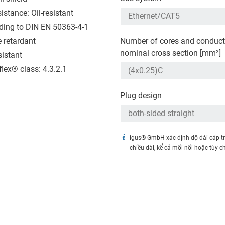
sistance: Oil-resistant
ding to DIN EN 50363-4-1
 retardant
Number of cores and conduct
nominal cross section [mm²]
sistant
flex® class: 4.3.2.1
Plug design
igus® GmbH xác định độ dài cáp t
chiều dài, kể cả mối nối hoặc tùy c