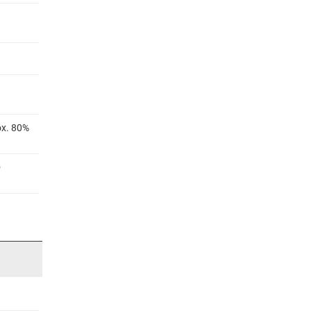
ox. 80%
®