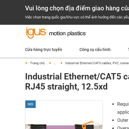
Vui lòng chọn địa điểm giao hàng củ
Việc chọn trang quốc gia/khu vực có thể ảnh hưởng đến các yếu
Cửa hàng trực tuyến
Công cụ cấu hình
Trang chủ
...
Industrial Ethernet/CAT5 cables, PVC, connec
Industrial Ethernet/CAT5 c
RJ45 straight, 12.5xd
Requi
Mới
appli
Outer
Overal