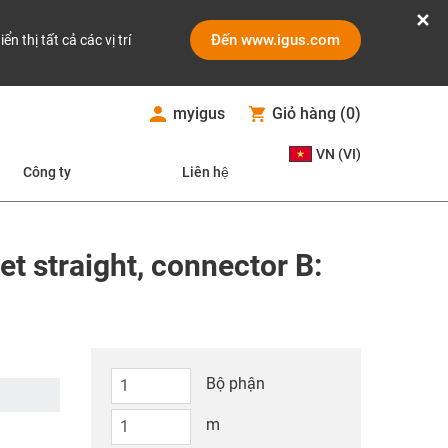
Đến www.igus.com
iển thị tất cả các vị trí
myigus
Giỏ hàng
(
0
)
VN (VI)
Công ty
Liên hệ
t straight, connector B:
Bộ phận
m