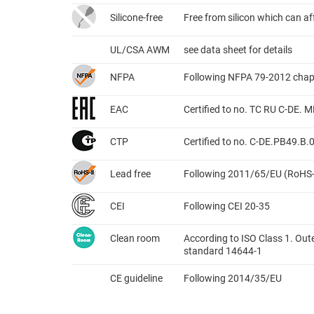
Silicone-free
Free from silicon which can a
UL/CSA AWM
see data sheet for details
NFPA
Following NFPA 79-2012 chap
EAC
Certified to no. TC RU C-DE.
CTP
Certified to no. C-DE.PB49.B
Lead free
Following 2011/65/EU (RoHS-
CEI
Following CEI 20-35
Clean room
According to ISO Class 1. Out
standard 14644-1
CE guideline
Following 2014/35/EU