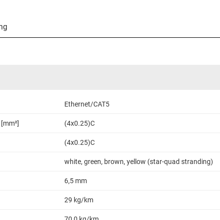
ng
Ethernet/CAT5
 [mm²]
(4x0.25)C
(4x0.25)C
white, green, brown, yellow (star-quad stranding)
6,5 mm
29 kg/km
70,0 kg/km