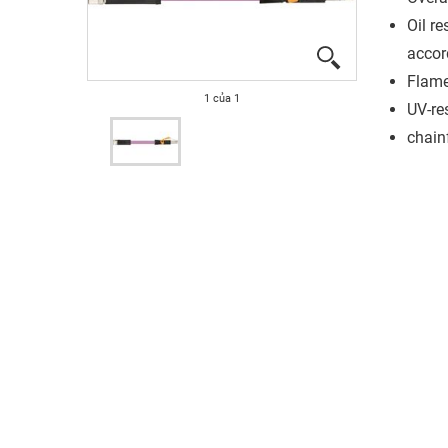
Oil re
accor
Flame
1
của
1
UV-re
chain