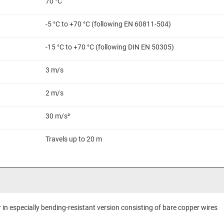
70 °C
-5 °C to +70 °C (following EN 60811-504)
-15 °C to +70 °C (following DIN EN 50305)
3 m/s
2 m/s
30 m/s²
Travels up to 20 m
in especially bending-resistant version consisting of bare copper wires