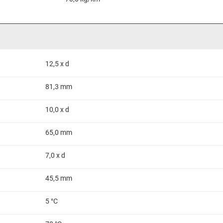
12,5 x d
81,3 mm
10,0 x d
65,0 mm
7,0 x d
45,5 mm
5 °C