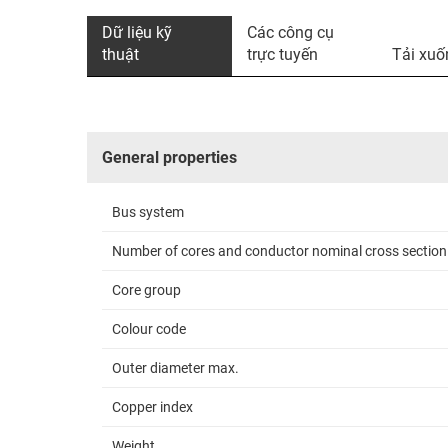
Dữ liệu kỹ
Các công cụ
thuật
trực tuyến
Tải xuố
General properties
Bus system
Number of cores and conductor nominal cross section
Core group
Colour code
Outer diameter max.
Copper index
Weight