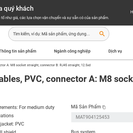
a quý khách
H
 tố như giá, các lựa chọn vận chuyển và sự sẵn có của sản phẩm.
search
Thông tin sản phẩm
Ngành công nghiệp
Dịch vụ
tor A: M8 socket straight, connector B: RJ45 straight, 12.5xd
ables, PVC, connector A: M8 socke
Mã Sản Phẩm
rements: For medium duty
cations
 jacket: PVC
Bus system
l shield