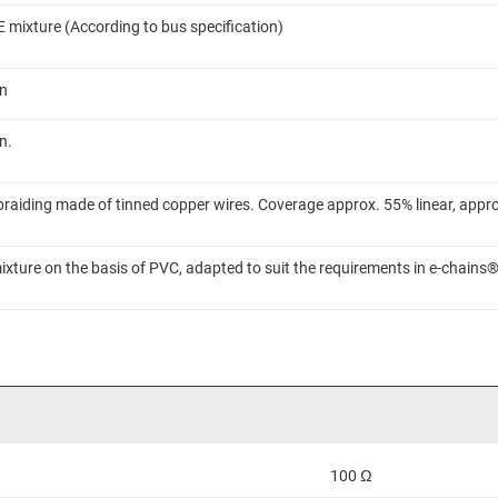
E mixture (According to bus specification)
on
n.
braiding made of tinned copper wires. Coverage approx. 55% linear, appr
ixture on the basis of PVC, adapted to suit the requirements in e-chains
)
100 Ω