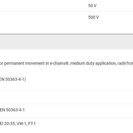
50 V
500 V
 for permanent movement in e-chains®, medium duty application, radii fro
N EN 50363-4-1)
N EN 50363-4-1
EI 20-35, VW-1, FT-1