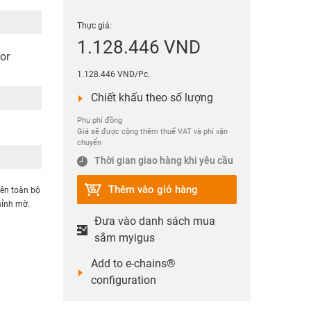
Thực giá:
1.128.446 VND
or
1.128.446 VND/Pc.
Chiết khấu theo số lượng
Phụ phí đồng
Giá sẽ được cộng thêm thuế VAT và phí vận
chuyển
Thời gian giao hàng khi yêu cầu
Thêm vào giỏ hàng
rên toàn bộ
hỉnh mờ.
Đưa vào danh sách mua
sắm myigus
Add to e-chains®
configuration