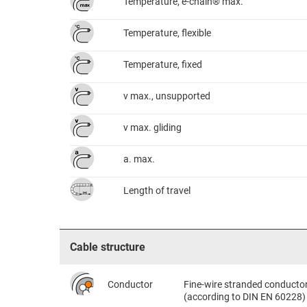
Temperature, e-chain® max.
Temperature, flexible
Temperature, fixed
v max., unsupported
v max. gliding
a. max.
Length of travel
Cable structure
Conductor
Fine-wire stranded conductor 
(according to DIN EN 60228)