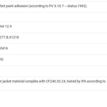
ffect paint adhesion (according to PV 3.10.7 – status 1992).
ter 12.9
 ME77.B.01218
.00416
II)
er jacket material complies with CF240.02.24, tested by IPA according to